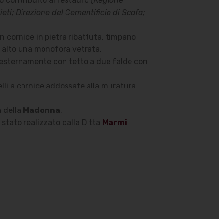
 contribuito al restauro (
Regione
ti; Direzione del Cementificio di Scafa;
n cornice in pietra ribattuta, timpano
in alto una monofora vetrata.
, esternamente con tetto a due falde con
elli a cornice addossate alla muratura
a della
Madonna
.
è stato realizzato dalla Ditta
Marmi