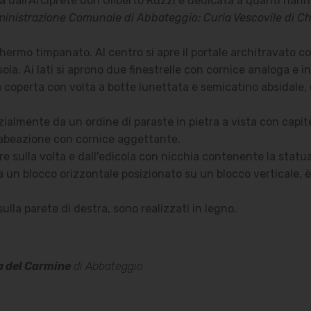
a dall'Arciprete don Gilberto Ruzzi e dedicata a quanti hanno
nistrazione Comunale di Abbateggio; Curia Vescovile di Chie
hermo timpanato. Al centro si apre il portale architravato co
a. Ai lati si aprono due finestrelle con cornice analoga e 
 coperta con volta a botte lunettata e semicatino absidale
ialmente da un ordine di paraste in pietra a vista con capit
trabeazione con cornice aggettante.
 sulla volta e dall'edicola con nicchia contenente la statu
 da un blocco orizzontale posizionato su un blocco verticale, 
sulla parete di destra, sono realizzati in legno.
a del Carmine
di Abbateggio