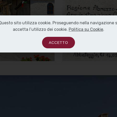
Santissima del
Santissima del
Carmine
Carmine
Vista
Lapide affissa in
Questo sito utilizza cookie. Proseguendo nella navigazione s
occasione del restauro
accetta l’utilizzo dei cookie.
Politica su Cookie
.
del 2006
]
Clicca per ingrandire
[
]
Clicca per ingrandire
[
ACCETTO