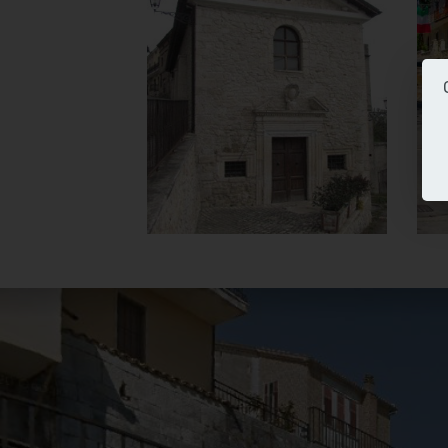
Santissima del
Carmine
Esterno
]
Clicca per ingrandire
[