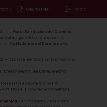
ritorio
Comunicazione
Contatti
ata alla
Maria Santissima del Carmine
tuata al margine del centro storico di
io tra Via
Madonna del Carmine
e Via
1324-1325 si fa menzione per la prima volta
e “
Chiesa della M. del Carmine extra
 fosse stata edificata in onore di
 in Abruzzo delle congreghe carmelitane,
rdomenico
. Per l'occasione viene anche