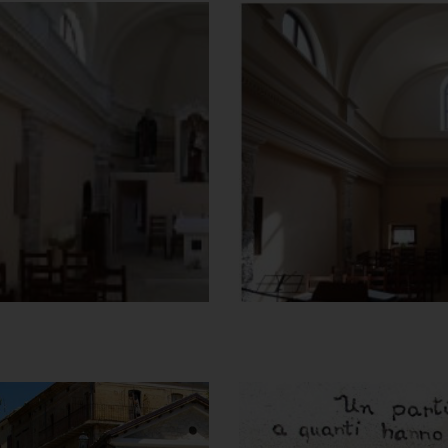
Chiesa di Maria
Chiesa di Mari
Santissima del
Santissima del
Carmine
Carmine
Interno
Controfacciata
]
[Clicca per ingrandire
]
Clicca per ingrandire
[
Chiesa di Maria
Chiesa di Mari