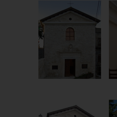
Chiesa di Maria
Santissima del
Carmine
Facciata
]
e
Clicca per ingrandir
[
Chiesa di Maria