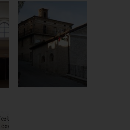
a
Chiesa di Maria
Santissima del
Carmine
Esterno
]
Clicca per ingrandire
[
a