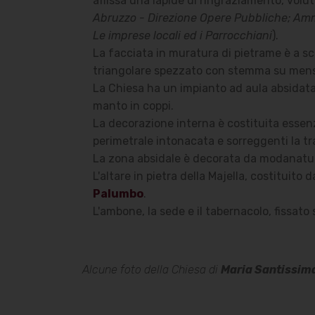
affissa una lapide di ringraziamento, volut
Abruzzo - Direzione Opere Pubbliche; Ammi
Le imprese locali ed i Parrocchiani
).
La facciata in muratura di pietrame è a sc
triangolare spezzato con stemma su mensol
La Chiesa ha un impianto ad aula absidata
manto in coppi.
La decorazione interna è costituita essenz
perimetrale intonacata e sorreggenti la 
La zona absidale è decorata da modanature
L'altare in pietra della Majella, costituito
Palumbo
.
L'ambone, la sede e il tabernacolo, fissato 
Alcune foto della Chiesa di
Maria Santissim