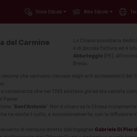
Storia Edicola
Altre Edicole
Ter
La Chiesa sussidiaria dedic
a del Carmine
è di piccola fattura ed è si
Abbateggio
(PE), all'incroc
Breda.
e decime che venivano riscosse dagli enti ecclesiastici
) del 
io.
è a conoscenza che nel 1743 esisteva già ed era censita com
del Paese.
zione “
Sant’Antonio
”. Non è chiaro se la Chiesa inizialmente
che ne esiste il culto, e successivamente, con la diffusione
tervento di restauro diretto dall'ingegner
Gabriele Di Pie