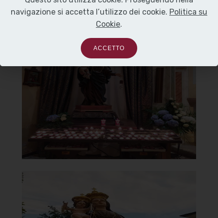
navigazione si accetta l’utilizzo dei cookie.
Politica su
Cookie
.
Chiesa di Santa Maria del
ACCETTO
Carmine
Statua Madonna del Carmine
]
Clicca per ingrandire
[
Chiesa di Santa Maria del
Carmine