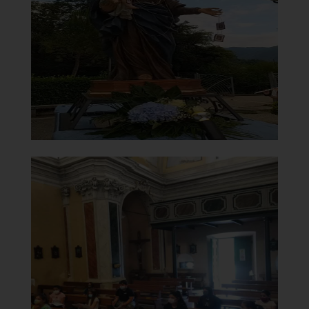
Statua in processione
]
Clicca per ingrandire
[
Chiesa di Santa Maria del
Carmine
Controfacciata
]
Clicca per ingrandire
[