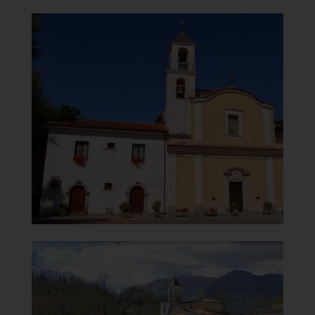
Chiesa di Santa Maria del
Carmine
Chiesa e casa parrocchiale
]
Clicca per ingrandire
[
Chiesa di Santa Maria del
Carmine