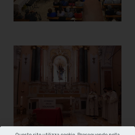
Chiesa di Santa Maria del
Carmine
Altare
]
Clicca per ingrandire
[
Questo sito utilizza cookie. Proseguendo nella