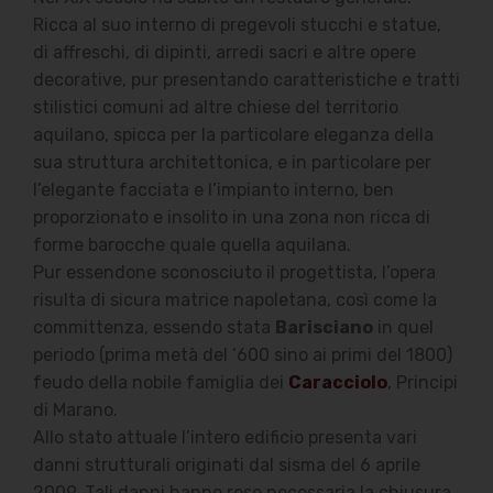
Ricca al suo interno di pregevoli stucchi e statue,
di affreschi, di dipinti, arredi sacri e altre opere
decorative, pur presentando caratteristiche e tratti
stilistici comuni ad altre chiese del territorio
aquilano, spicca per la particolare eleganza della
sua struttura architettonica, e in particolare per
l’elegante facciata e l’impianto interno, ben
proporzionato e insolito in una zona non ricca di
forme barocche quale quella aquilana.
Pur essendone sconosciuto il progettista, l’opera
risulta di sicura matrice napoletana, così come la
committenza, essendo stata
Barisciano
in quel
periodo (prima metà del ‘600 sino ai primi del 1800)
feudo della nobile famiglia dei
Caracciolo
, Principi
di Marano.
Allo stato attuale l’intero edificio presenta vari
danni strutturali originati dal sisma del 6 aprile
2009. Tali danni hanno reso necessaria la chiusura