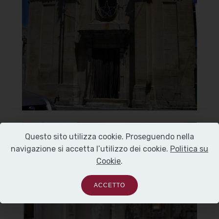
Carmine
Facciata
]
Clicca per ingrandire
[
Questo sito utilizza cookie. Proseguendo nella
Chiesa della Madonna del
navigazione si accetta l’utilizzo dei cookie.
Politica su
Carmine
Cookie
.
Interno
ACCETTO