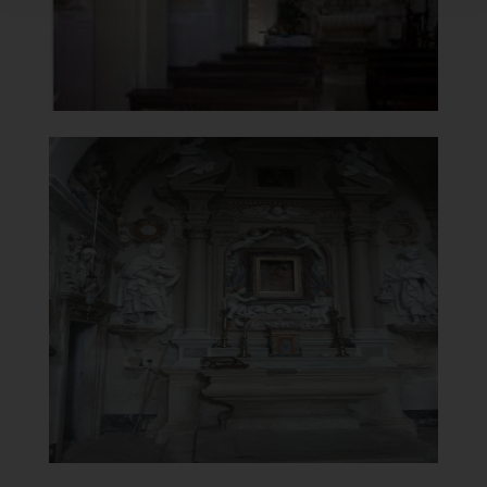
]
Clicca per ingrandire
[
Chiesa della Madonna del
Carmine
Altare
]
Clicca per ingrandire
[