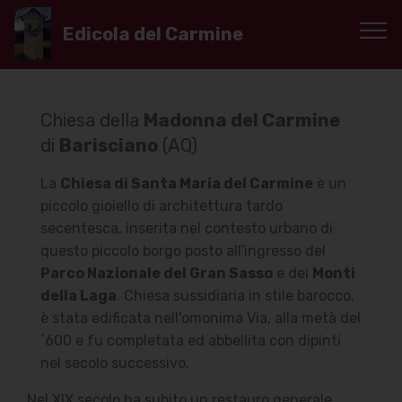
Edicola del Carmine
Chiesa della
Madonna del Carmine
di
Barisciano
(AQ)
La
Chiesa di Santa Maria del Carmine
è un
piccolo gioiello di architettura tardo
secentesca, inserita nel contesto urbano di
questo piccolo borgo posto all'ingresso del
Parco Nazionale del Gran Sasso
e dei
Monti
della Laga
. Chiesa sussidiaria in stile barocco,
è stata edificata nell'omonima Via, alla metà del
´600 e fu completata ed abbellita con dipinti
nel secolo successivo.
Nel XIX secolo ha subito un restauro generale.