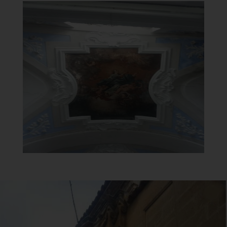
Chiesa della Madonna del
Carmine
Soffitto affrescato
]
Clicca per ingrandire
[