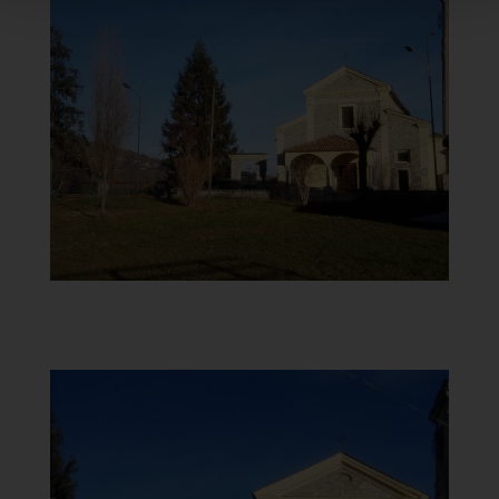
Chiesa di Santa Maria del
Carmine
Vista
]
Clicca per ingrandire
[
Chiesa di Santa Maria del
Carmine