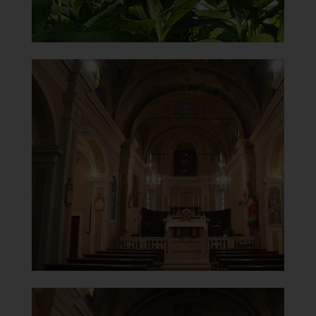
Chiesa di Santa Maria del
Carmine
Interno
]
Clicca per ingrandire
[