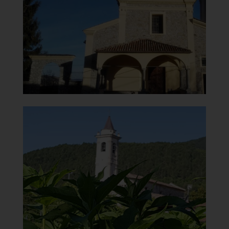
Vista
]
Clicca per ingrandire
[
Chiesa di Santa Maria del
Carmine
Vista
]
Clicca per ingrandire
[