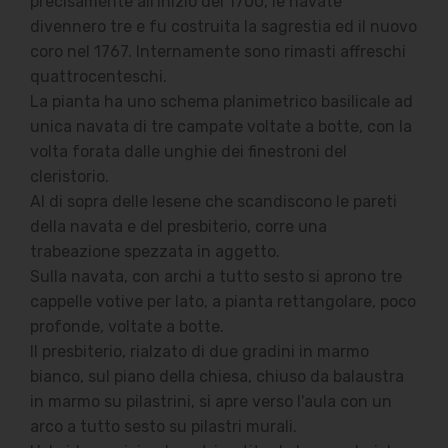
precisamente all'inizio del 1700, le navate
divennero tre e fu costruita la sagrestia ed il nuovo
coro nel 1767. Internamente sono rimasti affreschi
quattrocenteschi.
La pianta ha uno schema planimetrico basilicale ad
unica navata di tre campate voltate a botte, con la
volta forata dalle unghie dei finestroni del
cleristorio.
Al di sopra delle lesene che scandiscono le pareti
della navata e del presbiterio, corre una
trabeazione spezzata in aggetto.
Sulla navata, con archi a tutto sesto si aprono tre
cappelle votive per lato, a pianta rettangolare, poco
profonde, voltate a botte.
Il presbiterio, rialzato di due gradini in marmo
bianco, sul piano della chiesa, chiuso da balaustra
in marmo su pilastrini, si apre verso l'aula con un
arco a tutto sesto su pilastri murali.