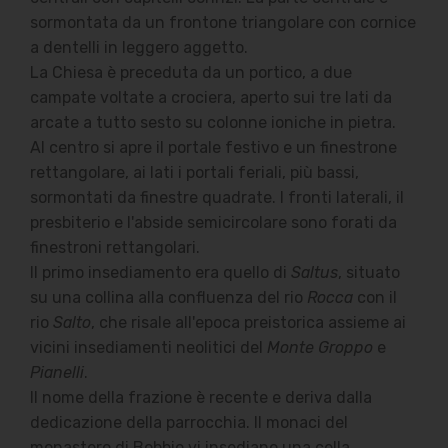
sormontata da un frontone triangolare con cornice
a dentelli in leggero aggetto.
La Chiesa è preceduta da un portico, a due
campate voltate a crociera, aperto sui tre lati da
arcate a tutto sesto su colonne ioniche in pietra.
Al centro si apre il portale festivo e un finestrone
rettangolare, ai lati i portali feriali, più bassi,
sormontati da finestre quadrate. I fronti laterali, il
presbiterio e l'abside semicircolare sono forati da
finestroni rettangolari.
Il primo insediamento era quello di
Saltus
, situato
su una collina alla confluenza del rio
Rocca
con il
rio
Salto
, che risale all'epoca preistorica assieme ai
vicini insediamenti neolitici del
Monte Groppo
e
Pianelli
.
Il nome della frazione è recente e deriva dalla
dedicazione della parrocchia. Il monaci del
monastero di Bobbio vi insediano una cella