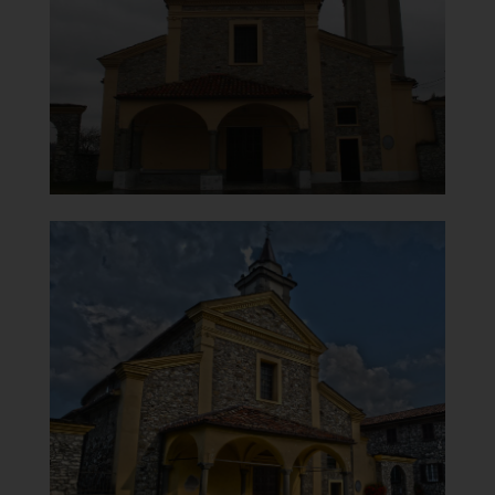
Facciata
]
Clicca per ingrandire
[
Chiesa di Santa Maria del
Carmine
Vista dal lato sinistro
]
Clicca per ingrandire
[