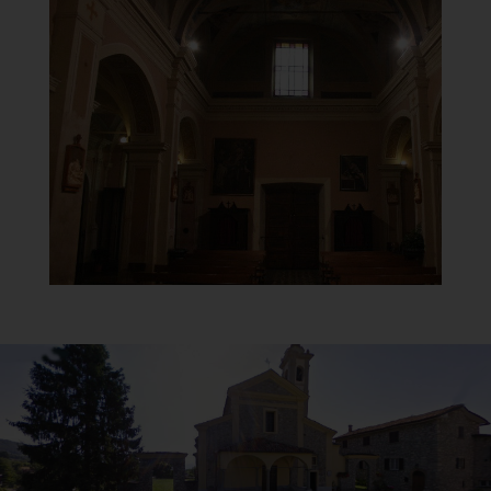
Chiesa di Santa Maria del
Carmine
Controfacciata
]
Clicca per ingrandire
[