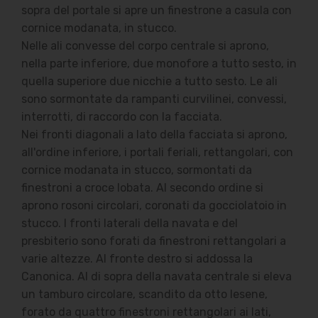
sopra del portale si apre un finestrone a casula con
cornice modanata, in stucco.
Nelle ali convesse del corpo centrale si aprono,
nella parte inferiore, due monofore a tutto sesto, in
quella superiore due nicchie a tutto sesto. Le ali
sono sormontate da rampanti curvilinei, convessi,
interrotti, di raccordo con la facciata.
Nei fronti diagonali a lato della facciata si aprono,
all'ordine inferiore, i portali feriali, rettangolari, con
cornice modanata in stucco, sormontati da
finestroni a croce lobata. Al secondo ordine si
aprono rosoni circolari, coronati da gocciolatoio in
stucco. I fronti laterali della navata e del
presbiterio sono forati da finestroni rettangolari a
varie altezze. Al fronte destro si addossa la
Canonica. Al di sopra della navata centrale si eleva
un tamburo circolare, scandito da otto lesene,
forato da quattro finestroni rettangolari ai lati,