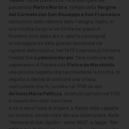
Tadini
, nobile piacentino, fece dipingere dal
piacentino
Pietro Martire
, l'effigie della
Vergine
del Carmelo con San Giuseppe e San Francesco
sormontati dallo stemma della famiglia Tadini, in
una nicchia lungo la via Emilia nei pressi di
Roveleto (che allora era in aperta campagna).
In conseguenza della grande devozione nei
riguardi della nicchia, nel 1679 il parroco di Fontana
Fredda Don
Ludovico Varani
, fece costruire dal
capomastro di Fiorenzuola
Pietro de Marchisiis
una piccola cappella che racchiudesse la nicchia. In
seguito si decise di costruire una chiesa,
costruzione che fu avviata nel 1750 da don
Antonio Maria Pellizza
, divenuto parroco nel 1735
e rimasto fino oltre trent'anni.
A lui si deve l'idea di erigere, a fianco della cappella,
un oratorio, dando inizio alla sua costruzione. Nelle
"
Memorie di don Ugolini - anno 1892
", si legge:
"Nel