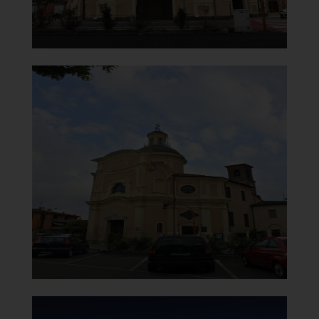
Santuario della Beata Vergine
del Carmelo
Visuale destra
]
Clicca per ingrandire
[