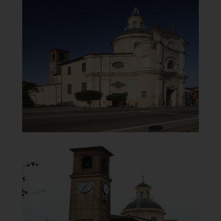
Santuario della Beata Vergine
del Carmelo
Visuale sinistra
]
Clicca per ingrandire
[
Santuario della Beata Vergine
del Carmelo
Campanile sul retro dell'edificio