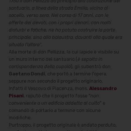
1750 il don Pellizza dà principio alla costruzione del
santuario, a linea della strada Emilia, vicino al
sacello, verso sera. Nel corso di 17 anni, con le
offerte dei devoti, con i propri denari, con molti
disturbi e fatiche, ne ha potuto costruire la parte
principale, sino alla balaustra, davanti alla quale era
situato l'altare"
.
Alla morte di don Pellizza, la cui lapide è visibile su
un muro interno del santuario (
è sepolto in
corrispondenza della cupola
), gli subentrò don
Gaetano Dondi
, che portò a termine l'opera,
seppure non secondo il progetto originario.
Infatti il Vescovo di Piacenza, mons.
Alessandro
Pisani
, reputò che il progetto fosse "
non
conveniente a un edificio addetto al culto
" e
comandò di portarlo a termine con alcune
modifiche.
Purtroppo, il progetto originale è andato perduto,