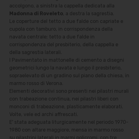
accolgono, a sinistra la cappella dedicata alla
Madonna di Roveleto
, a destra la sagrestia.
Le coperture del tetto a due falde con capriate e
cupola con tamburo, in corrispondenza della
navata centrale; tetto a due falde in
corrispondenza del presbiterio, della cappella e
della sagrestia laterali.
I Pavimentato in mattonelle di cemento a disegni
geometrici lungo la navata e lungo il presbiterio,
sopraelevato di un gradino sul piano della chiesa, in
marmo rosso di Verona.
Elementi decorativi sono presenti nei pilastri murali
con trabeazione continua, nei pilastri liberi con
monconi di trabeazione, plasticamente elaborati.
Volte, vele ed archi affrescati.
E' stata adeguata liturgicamente nel periodo 1970-
1980 con altare maggiore, mensa in marmo rosso
su pilastrini laterali in marmi policromi, con tre