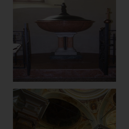
Santuario della Beata Vergine
del Carmelo
Fonte Battesimale
]
Clicca per ingrandire
[
Santuario della Beata Vergine
del Carmelo
Tetto a volta con cupole affrescate