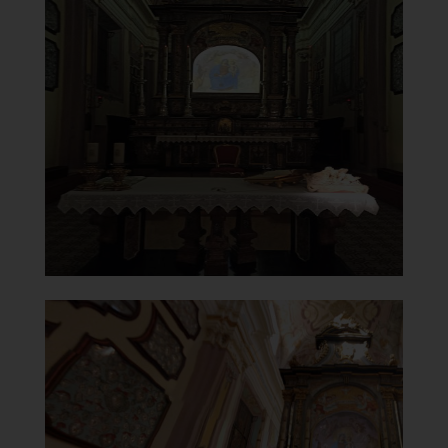
Santuario della Beata Vergine
del Carmelo
Altare
]
Clicca per ingrandire
[
Santuario della Beata Vergine
del Carmelo
Madonna del Carmelo con San