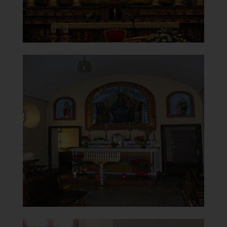
Santuario della Beata Vergine
del Carmelo
Cappella dedicata alla Madonna di
Roveleto
]
Clicca per ingrandire
[