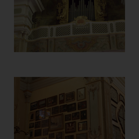
Cavalli
]
Clicca per ingrandire
[
Santuario della Beata Vergine
del Carmelo
Ex voto nella Cappella Madonna di
Roveleto