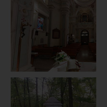
Santuario della Beata Vergine
del Carmelo
Controfacciata
]
Clicca per ingrandire
[
Santuario della Beata Vergine
del Carmelo