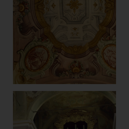
Santuario della Beata Vergine
del Carmelo
Decorazioni del soffitto
]
Clicca per ingrandire
[
Santuario della Beata Vergine
del Carmelo
Organo costruito dalla ditta Giuseppe