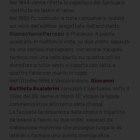
Nel 1844 venne rifatta la copertura del Santuario
costituita da lastre di rame.
Nel 1850 fu costruita la torre campanaria, isolata
sul retro dell’edificio, progettata dall'architetto
Gianantonio Perreau
di Piacenza. A pianta
quadrata, in mattoni a vista, su due ordini, separati
da una cornice marcapiano, con lesene d'angolo,
termina con una cella aperta sui quattro lati da
monofore a tutto sesto e coperta con tetto a
quattro falde con manto in coppi.
Nell'Ottobre 1886 il Vescovo mons.
Giovanni
Battista Scalabrini
consacrò il Santuario, sotto il
titolo del
SS. Nome di Maria
. (E' visibile la lapide
commemorativa all'interno della chiesa).
La facciata tardobarocca della chiesa è tripartita
da lesene a fascio su due ordini, separati da
trabeazione mistilinea che prosegue lungo le ali
laterali a formare una quinta scenografica.