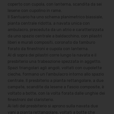
coperto con cupola, con lanterna, scandita da sei
lesene con cupolino in rame.
Il Santuario ha uno schema planimetrico biassiale,
pianta centrale ridotta, a navata unica con
ambulacro, preceduta da un atrio e caratterizzata
da uno spazio centrale a baldacchino, con pilastri
liberi e murali compositi, coronato da tamburo
forato da finestroni e cupola con lanterna.
Al di sopra dei pilastri corre lungo la navata e il
presbiterio una trabeazione spezzata in aggetto.
Spazi triangolari agli angoli, voltati con cupolette
cieche, formano un l'ambulacro intorno allo spazio
centrale. Il presbiterio a pianta rettangolare, a due
campate, scandite da lesene a fascio composite, è
voltato a botte, con la volta forata dalle unghie dei
finestroni del claristerio.
Ai lati del presbiterio si aprono sulla navata due
vani a pianta rettangolare, voltati a botte che