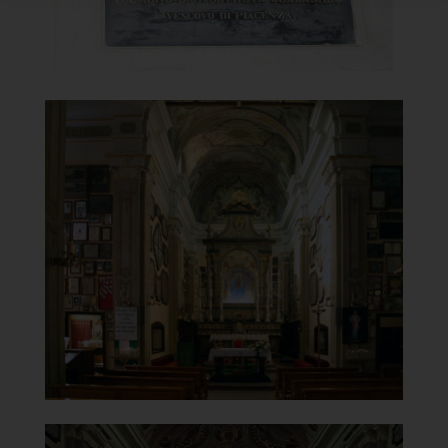
Santuario della Beata Vergine
del Carmelo
Interno
]
Clicca per ingrandire
[