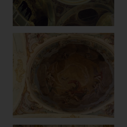
Santuario della Beata Vergine
del Carmelo
Affresco nella cupoletta centrale
]
Clicca per ingrandire
[