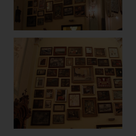
]
Clicca per ingrandire
[
Santuario della Beata Vergine
del Carmelo
Ex voto
]
Clicca per ingrandire
[