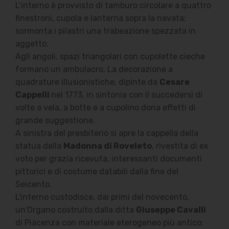
L’interno è provvisto di tamburo circolare a quattro
finestroni, cupola e lanterna sopra la navata;
sormonta i pilastri una trabeazione spezzata in
aggetto.
Agli angoli, spazi triangolari con cupolette cieche
formano un ambulacro. La decorazione a
quadrature illusionistiche, dipinte da
Cesare
Cappelli
nel 1773, in sintonia con il succedersi di
volte a vela, a botte e a cupolino dona effetti di
grande suggestione.
A sinistra del presbiterio si apre la cappella della
statua della
Madonna di Roveleto
, rivestita di ex
voto per grazia ricevuta, interessanti documenti
pittorici e di costume databili dalla fine del
Seicento.
L'interno custodisce, dai primi del novecento,
un'Organo costruito dalla ditta
Giuseppe Cavalli
di Piacenza con materiale eterogeneo più antico: