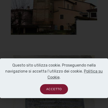
]
Clicca per ingrandire
[
Questo sito utilizza cookie. Proseguendo nella
Santuario della Beata Vergine
navigazione si accetta l’utilizzo dei cookie.
Politica su
del Carmelo
Cookie
.
Lapide che commemora la
ACCETTO
consacrazione del Santuario
]
Clicca per ingrandire
[