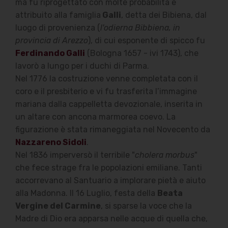
ma fu riprogettato con molte probabilità e
attribuito alla famiglia
Galli
, detta dei Bibiena, dal
luogo di provenienza (
l'odierna Bibbiena, in
provincia di Arezzo
), di cui esponente di spicco fu
Ferdinando Galli
(Bologna 1657 - ivi 1743), che
lavorò a lungo per i duchi di Parma.
Nel 1776 la costruzione venne completata con il
coro e il presbiterio e vi fu trasferita l’immagine
mariana dalla cappelletta devozionale, inserita in
un altare con ancona marmorea coevo. La
figurazione è stata rimaneggiata nel Novecento da
Nazzareno Sidoli
.
Nel 1836 imperversò il terribile "
cholera morbus
"
che fece strage fra le popolazioni emiliane. Tanti
accorrevano al Santuario a implorare pietà e aiuto
alla Madonna. Il 16 Luglio, festa della
Beata
Vergine del Carmine
, si sparse la voce che la
Madre di Dio era apparsa nelle acque di quella che,