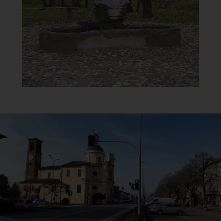
Fontana della Madonna
]
Clicca per ingrandire
[