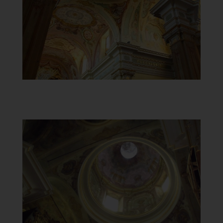
]
Clicca per ingrandire
[
Santuario della Beata Vergine
del Carmelo
Cupola maggiore affrescata
]
Clicca per ingrandire
[