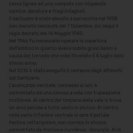
cassa lignea ad una campata con stupenda
cornice, dorature e fregi intagliati.
Il santuario è stato elevato a parrocchia nel 1938
con decreto vescovile del 7 Dicembre, cui seguì il
regio decreto del 16 Maggio 1940.
Nel 1966 fu necessario riparare la copertura
dell'edificio in quanto aveva subito gravi danni a
causa del tornado che colpì Roveleto il 4 luglio dello
stesso anno.
Nel 2010 è stato eseguito il restauro degli affreschi
del Santuario.
L'avancorpo centrale, convesso ai lati, è
sormontato da una cimasa a vela con trabeazione
mistilinea. Al centro del timpano della vela si trova
un arco pensile a tutto sesto in stucco. Al centro,
nella parte inferiore centrale si apre il portale
festivo, rettangolare, con cornice in stucco,
sormontato da frontone curvilineo, decorato. Al di