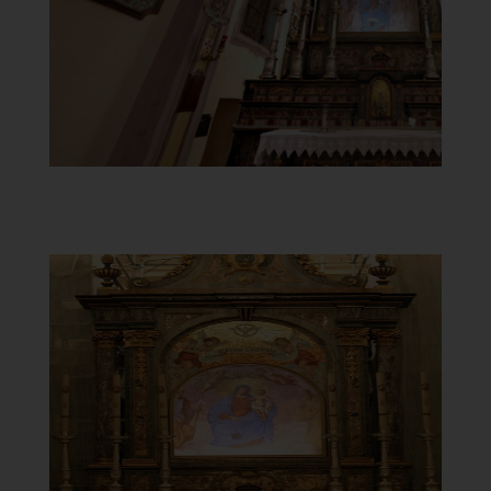
Giuseppe e San Francesco
]
e
Clicca per ingrandir
[
Santuario della Beata Vergine
del Carmelo
Effige Madonna del Carmelo
]
Clicca per ingrandire
[