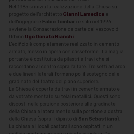
Nel 1985 si inizia la realizzazione della Chiesa su
progetto dell'architetto
Gianni Lamedica
e
dell'ingegnere
Fabio Tombari
e solo n
el 1996
avviene la Consacrazione da parte del vescovo di
Urbino
Ugo Donato Bianchi
.
L'edificio è completamente realizzato in cemento
armato, messo in opera con casseforme.
La maglia
portante è costituita da pilastri e travi che si
raccordano al centro sopra l'altare. Tre setti ad arco
e due lineari laterali formano poi il sostegno delle
gradinate del teatro del piano superiore.
La Chiesa è coperta da travi in cemento armato e
da vetrate montate su telai metallici. Questi sono
disposti nella porzione posteriore alle gradinate
della Chiesa e lateralmente sulla porzione a destra
della Chiesa (sopra il dipinto di
San Sebastiano
).
La chiesa e i locali pastorali sono ospitati in un
edificio contemporaneo a pianta circolare. Dal