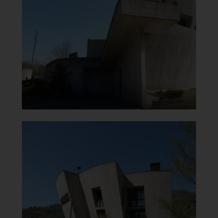
Carmine
Vista laterale
]
Clicca per ingrandire
[
Chiesa di Santa Maria del
Carmine
Vista laterale