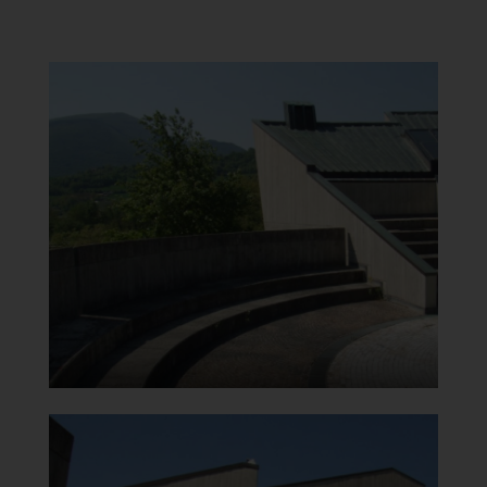
Chiesa di Santa Maria del
Carmine
Particolare
]
Clicca per ingrandire
[
Chiesa di Santa Maria del