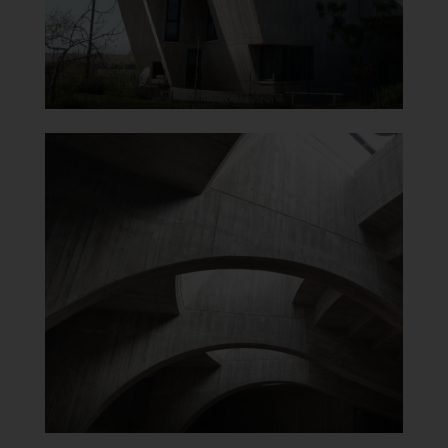
]
Clicca per ingrandire
[
Chiesa di Santa Maria del
Carmine
Particolare copertura
]
e
Clicca per ingrandir
[