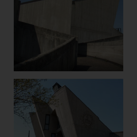
Carmine
Accesso al Teatro
]
Clicca per ingrandire
[
Chiesa di Santa Maria del
Carmine
Vista dietro