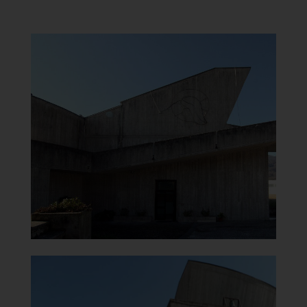
Chiesa di Santa Maria del
Carmine
Ingresso
]
Clicca per ingrandire
[
Chiesa di Santa Maria del