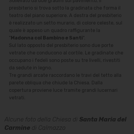
Sollevato da due gradini sul pavimento, il
presbiterio si trova sotto la gradinata che forma il
teatro del piano superiore. A destra del presbiterio
è realizzato un setto murario, di colore celeste, sul
quale è appeso un quadro raffigurante la
"
Madonna col Bambino e Santi
".
Sul lato opposto del presbiterio sono due porte
vetrate che conducono al cortile. Le gradinate che
occupano i fedeli sono poste su tre livelli, rivestiti
da sedute in legno.
Tre grandi arcate raccordano le travi del tetto alla
parete obliqua che chiude la Chiesa. Dalla
copertura proviene luce tramite grandi lucernari
vetrati.
Alcune foto della Chiesa di
Santa Maria del
Carmine
di Calmazzo