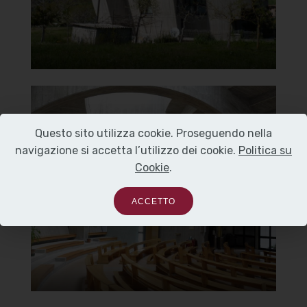
]
Clicca per ingrandire
[
Chiesa di Santa Maria del
Questo sito utilizza cookie. Proseguendo nella
Carmine
navigazione si accetta l’utilizzo dei cookie.
Politica su
Cookie
.
Interno
ACCETTO
]
Clicca per ingrandire
[