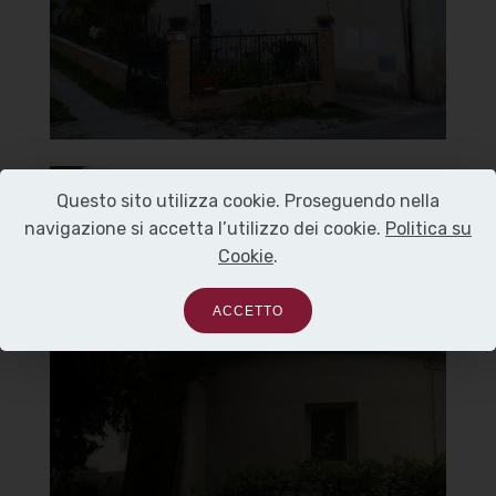
]
Clicca per ingrandire
[
Questo sito utilizza cookie. Proseguendo nella
Chiesa del Carmine
navigazione si accetta l’utilizzo dei cookie.
Politica su
Cookie
.
Vista dietro
ACCETTO
]
Clicca per ingrandire
[