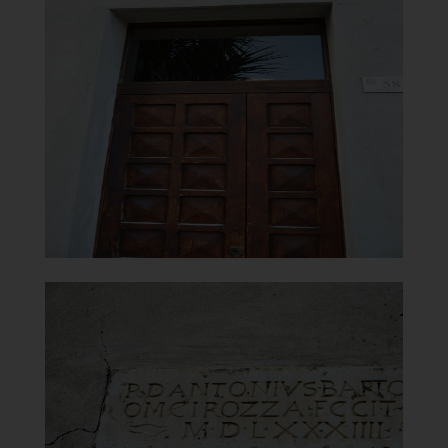
Chiesa del Carmine
Portale
]
Clicca per ingrandire
[
Chiesa del Carmine
Epigrafe ristrutturata