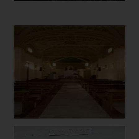
Chiesa del Carmine
Interno
]
Clicca per ingrandire
[