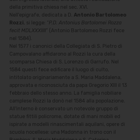
della primitiva chiesa nel sec. XVI.
Nell'epigrafe, dedicata a D.
Antonio Bartolomeo
Rozzi
, si legge: “
P.D. Antonius Bartolomei Rozza
fecit MDLXXXIIII
” (Antonio Bartolomeo Rozzi fece
nel 1584).
Nel 1577 i canonici della Collegiata di S. Pietro di
Campovalano affidarono al Rozzi la cura della
scomparsa Chiesa di S. Lorenzo di Garrufo. Nel
1584 questi fece edificare il luogo di culto,
intitolato originariamente a S. Maria Maddalena,
approvata e riconosciuta da papa Gregorio XIII il 13
febbraio dello stesso anno. La famiglia nobiliare
camplese Rozzi la donò nel 1584 alla popolazione.
All'interno è conservato un notevole gruppo di
statue fittili policrome, dotate di mani mobili ed
ispirate a modelli rinascimentali aquilani, opere di
scuola nocellese: una Madonna in trono con il
Bambino, S. Maria Maddalena e S. Caterina