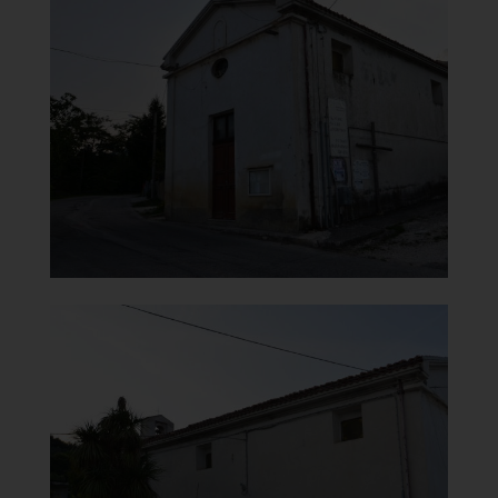
Chiesa del Carmine
Vista destra
]
Clicca per ingrandire
[
Chiesa del Carmine
Vista sinistra