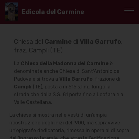
Edicola del Carmine
Chiesa del
Carmine
di
Villa Garrufo
,
fraz. Campli (TE)
La
Chiesa della Madonna del Carmine
è
denominata anche Chiesa di Sant'Antonio da
Padova e si trova a
Villa Garrufo
, frazione di
Campli
(TE), posta a m.515 s.l.m., lungo la
strada che dalla S.S. 81 porta fino a Leofara e a
Valle Castellana.
La chiesa si mostra nelle vesti di un’ampia
ricostruzione degli inizi del ‘900, ma sopravvive
un’epigrafe dedicatoria, rimessa in opera al di sopra
dell’ingresso laterale, che attesta l’edificazione