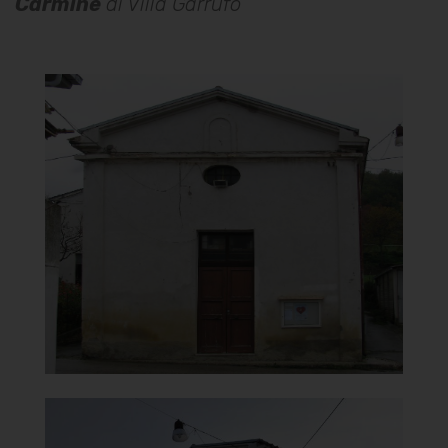
Carmine
di Villa Garrufo
Chiesa del Carmine
Facciata
]
Clicca per ingrandire
[