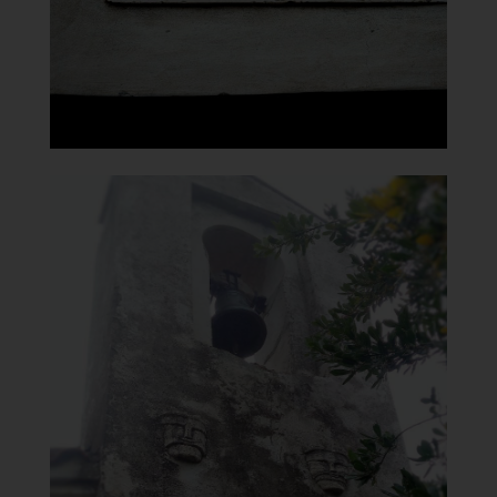
]
Clicca per ingrandire
[
Chiesa del Carmine
Campanile
]
Clicca per ingrandire
[