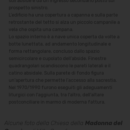
sull'abside e da un ingresso secondario posto sul
prospetto sinistro.
L’edificio ha una copertura a capanna e sulla parte
retrostante del tetto si alza un piccolo campanile a
vela che ospita una campana.
Lo spazio interno è a nave unica coperta da volte a
botte lunettata, ad andamento longitudinale e
forma rettangolare, concluso dallo spazio
semicircolare e cupolato dell’abside. Finestre
quadrangolari scandiscono le pareti laterali e il
catino absidale. Sulla parete di fondo figura
un'apertura che permette l’accesso alla sacrestia.
Nel 1970/1990 furono eseguiti gli adeguamenti
liturgici con l'aggiunta, tra l'altro, dell'altare
postconciliare in marmo di moderna fattura.
Alcune foto della Chiesa della
Madonna del