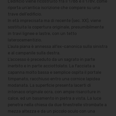
L'edificio viene ricostruito fra il 1786 e il 1789, come
riporta un’antica iscrizione che compare su una
trave dell’edificio.
In età imprecisata ma di recente (sec. XX), viene
sostituita la copertura originale, presumibilmente
in travi lignee e lastre, con un tetto
laterocementizio.
L'aula piana è annessa all'ex-canonica sulla sinistra
e al campanile sulla destra.
L'accesso è preceduto da un sagrato in parte
inerbito e in parte acciottolato. La facciata a
capanna molto bassa e semplice ospita il portale
timpanato, racchiuso entro una cornice lapidea
modanata. La superficie presenta lacerti di
intonaco originale ocra, con ampie risarciture in
calce, ed un basamento in pietra a vista. La luce
penetra nella chiesa da due finestrelle strombate a
mezza altezza e da un piccolo oculo con una