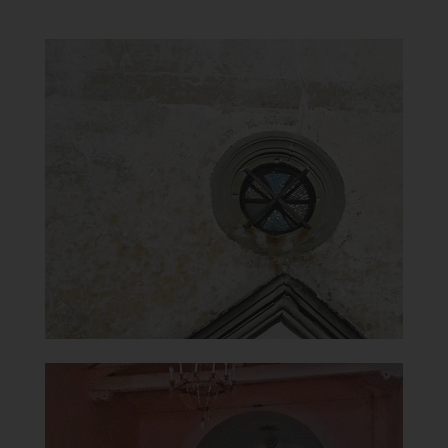
Santuario Madonna del
Carmine in Cigno
Oculo sopra il portale
]
Clicca per ingrandire
[
Santuario Madonna del
Carmine in Cigno