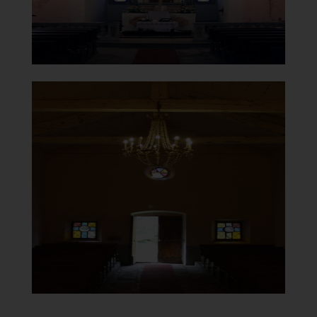
Santuario Madonna del
Carmine in Cigno
Controfacciata
]
Clicca per ingrandire
[