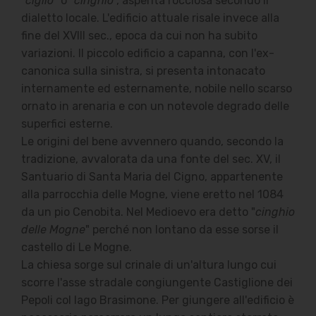
"
ciglio
" o "
cinghio
", asperità rocciosa secondo il
dialetto locale. L'edificio attuale risale invece alla
fine del XVIII sec., epoca da cui non ha subito
variazioni. Il piccolo edificio a capanna, con l'ex-
canonica sulla sinistra, si presenta intonacato
internamente ed esternamente, nobile nello scarso
ornato in arenaria e con un notevole degrado delle
superfici esterne.
Le origini del bene avvennero quando, secondo la
tradizione, avvalorata da una fonte del sec. XV, il
Santuario di Santa Maria del Cigno, appartenente
alla parrocchia delle Mogne, viene eretto nel 1084
da un pio Cenobita. Nel Medioevo era detto "
cinghio
delle Mogne
" perché non lontano da esse sorse il
castello di Le Mogne.
La chiesa sorge sul crinale di un'altura lungo cui
scorre l'asse stradale congiungente Castiglione dei
Pepoli col lago Brasimone. Per giungere all'edificio è