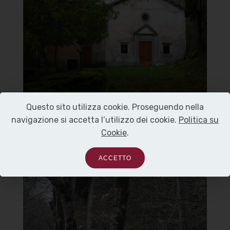
Santuario con ex canonica
]
Clicca per ingrandire
[
Questo sito utilizza cookie. Proseguendo nella
navigazione si accetta l’utilizzo dei cookie.
Politica su
Cookie
.
Santuario Madonna del
Carmine in Cigno
ACCETTO
Vista dietro
]
Clicca per ingrandire
[