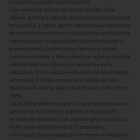
modanatura, posto sopra il portale.
L'ex-canonica sporge dal fianco sinistro della
chiesa, arretrata rispetto alla facciata e similmente
intonacata. Il fianco destro della chiesa è affiancato
da uno stretto sentiero in declivio che conduce alla
zona absidale, irraggiungibile dalla sinistra per la
presenza della canonica che termina a filo del
costone roccioso. Il fianco destro e la parte absidale
sono lasciati con i blocchi in arenaria a vista.
L'abside di forma regolare è bucata da due finestre
strombate. Il tozzo campanile è visibile sul lato
destro della chiesa, lasciato anch'esso in blocchi a
vista.
L'aula dall'ambiente austero è caratterizzata da un
pavimento in blocchi di arenaria e nude pareti
intonacate di bianco, con zoccolo grigio continuo
molto rovinato dall'umidità. Il presbiterio,
individuato da una balaustra in marmo e rialzato di