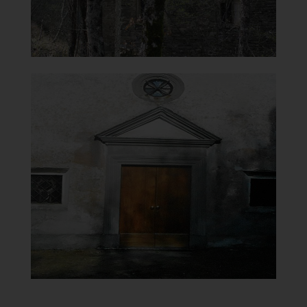
Santuario Madonna del
Carmine in Cigno
Portale
]
Clicca per ingrandire
[