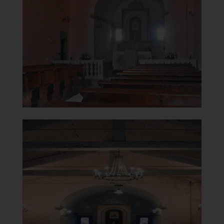
Interno
]
Clicca per ingrandire
[
Santuario Madonna del
Carmine in Cigno
Altare
]
Clicca per ingrandire
[