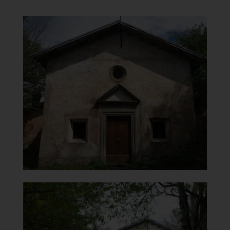
Santuario Madonna del
Carmine in Cigno
Facciata
]
Clicca per ingrandire
[
Santuario Madonna del
Carmine in Cigno