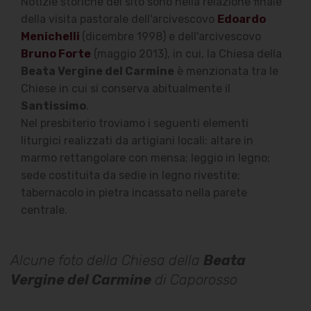
Notizie storiche del sito sono nella relazione finale
della visita pastorale dell'arcivescovo
Edoardo
Menichelli
(dicembre 1998) e dell'arcivescovo
Bruno Forte
(maggio 2013), in cui, la Chiesa della
Beata Vergine del Carmine
è menzionata tra le
Chiese in cui si conserva abitualmente il
Santissimo
.
Nel presbiterio troviamo i seguenti elementi
liturgici realizzati da artigiani locali: altare in
marmo rettangolare con mensa; leggio in legno;
sede costituita da sedie in legno rivestite;
tabernacolo in pietra incassato nella parete
centrale.
Alcune foto della Chiesa della
Beata
Vergine del Carmine
di Caporosso