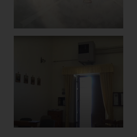
Chiesa della Beata Vergine del
Carmine
Controfacciata
]
Clicca per ingrandire
[