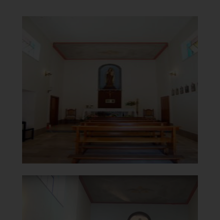
Chiesa della Beata Vergine del
Carmine
Interno
]
Clicca per ingrandire
[
Chiesa della Beata Vergine del
Carmine