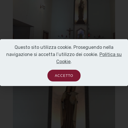
Altare
]
Clicca per ingrandire
[
Questo sito utilizza cookie. Proseguendo nella
navigazione si accetta l’utilizzo dei cookie.
Politica su
Cookie
.
ACCETTO
Chiesa della Beata Vergine del
Carmine
Statua Madonna del Carmine
]
Clicca per ingrandire
[