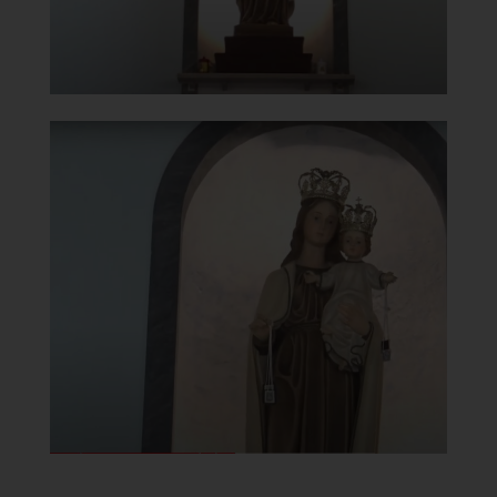
Chiesa della Beata Vergine del
Carmine
Madonna del Carmine
]
Clicca per ingrandire
[