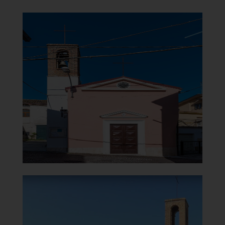
Chiesa della Beata Vergine del
Carmine
Facciata
]
Clicca per ingrandire
[
Chiesa della Beata Vergine del
Carmine