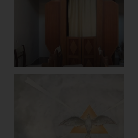
Confessionale
]
Clicca per ingrandire
[
Chiesa della Beata Vergine del
Carmine
Volta
]
Clicca per ingrandire
[