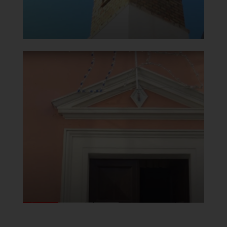
Chiesa della Beata Vergine del
Carmine
Portale
]
Clicca per ingrandire
[