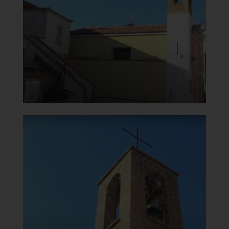
Vista lato sinistro
]
Clicca per ingrandire
[
Chiesa della Beata Vergine del
Carmine
Campanile
]
Clicca per ingrandire
[