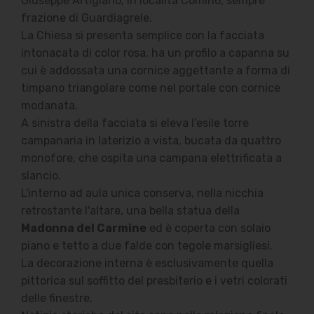
Giuseppe Artigiano, in località Comino, sempre
frazione di Guardiagrele.
La Chiesa si presenta semplice con la facciata
intonacata di color rosa, ha un profilo a capanna su
cui è addossata una cornice aggettante a forma di
timpano triangolare come nel portale con cornice
modanata.
A
sinistra della facciata si eleva l'esile torre
campanaria in laterizio a vista, bucata da quattro
monofore, che ospita una campana elettrificata a
slancio.
L'interno ad aula unica conserva, nella nicchia
retrostante l'altare, una bella statua della
Madonna del Carmine
ed è coperta con solaio
piano e tetto a due falde con tegole marsigliesi.
La decorazione interna è esclusivamente quella
pittorica sul soffitto del presbiterio e i vetri colorati
delle finestre.