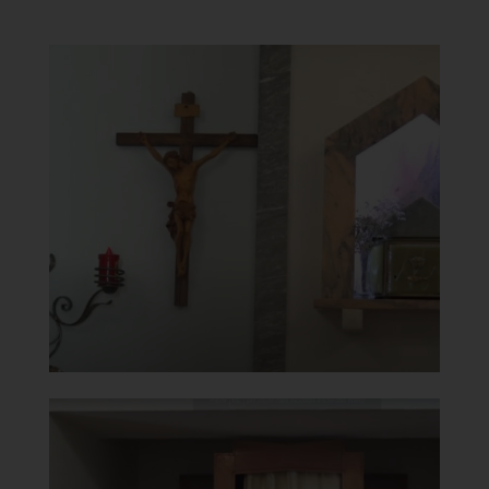
Chiesa della Beata Vergine del
Carmine
Tabernacolo
]
Clicca per ingrandire
[
Chiesa della Beata Vergine del
Carmine