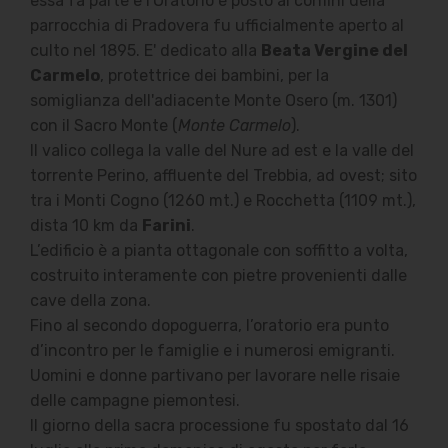
essa fa parte e l'Oratorio è posto ai confini della
parrocchia di Pradovera fu ufficialmente aperto al
culto nel 1895. E' dedicato alla
Beata Vergine del
Carmelo
, protettrice dei bambini, per la
somiglianza dell'adiacente Monte Osero (m. 1301)
con il Sacro Monte (
Monte Carmelo
).
Il valico collega la valle del Nure ad est e la valle del
torrente Perino, affluente del Trebbia, ad ovest; sito
tra i Monti Cogno (1260 mt.) e Rocchetta (1109 mt.),
dista 10 km da
Farini
.
L’edificio è a pianta ottagonale con soffitto a volta,
costruito interamente con pietre provenienti dalle
cave della zona.
Fino al secondo dopoguerra, l’oratorio era punto
d’incontro per le famiglie e i numerosi emigranti.
Uomini e donne partivano per lavorare nelle risaie
delle campagne piemontesi.
Il giorno della sacra processione fu spostato dal 16