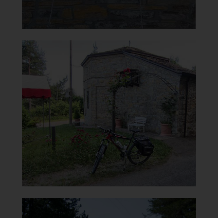
Oratorio della Beata Vergine
del Carmelo
Vista
]
Clicca per ingrandire
[