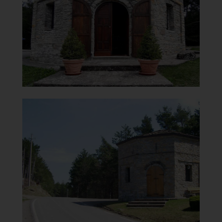
Facciata
]
e
Clicca per ingrandir
[
Oratorio della Beata Vergine
del Carmelo
Vista
]
Clicca per ingrandire
[