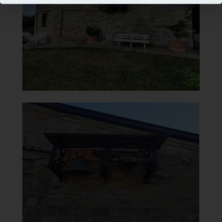
Vista
]
Clicca per ingrandire
[
Oratorio della Beata Vergine
del Carmelo
Campane
]
Clicca per ingrandire
[