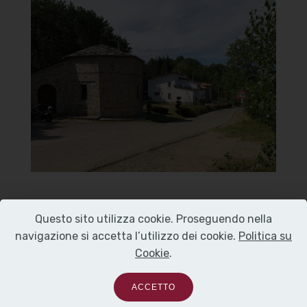
Oratorio della Beata Vergine
del Carmelo
Vista
]
Clicca per ingrandire
[
Questo sito utilizza cookie. Proseguendo nella
navigazione si accetta l’utilizzo dei cookie.
Politica su
Cookie
.
Oratorio della Beata Vergine
del Carmelo
ACCETTO