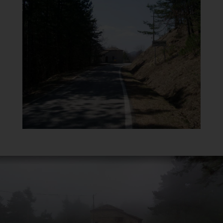
Oratorio della Beata Vergine
del Carmelo
Vista
]
Clicca per ingrandire
[