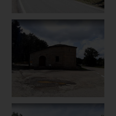
Oratorio della Beata Vergine
del Carmelo
Vista
]
Clicca per ingrandire
[