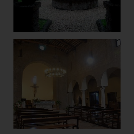
]
Clicca per ingrandire
[
Chiesa di Santa Maria del
Carmine
Interno
]
Clicca per ingrandire
[