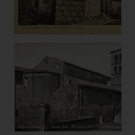
]
Clicca per ingrandire
[
Chiesa di Santa Maria del
Carmine
Foto storica - cartolina
]
Clicca per ingrandire
[