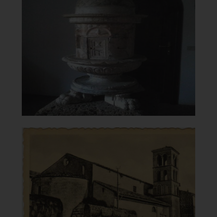
Carmine
Fonte battesimale
]
Clicca per ingrandire
[
Chiesa di Santa Maria del
Carmine
Foto storica - cartolina