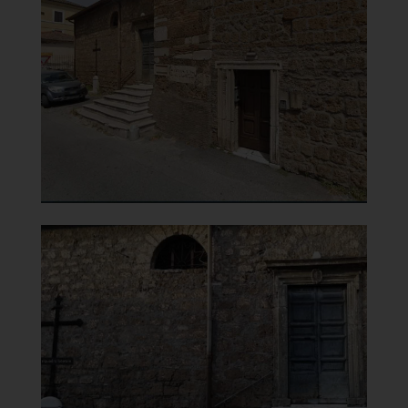
Carmine
Facciata
]
Clicca per ingrandire
[
Chiesa di Santa Maria del
Carmine
Portale