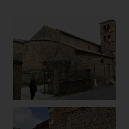
Chiesa di Santa Maria del
Carmine
Chiesa Conventuale
]
Clicca per ingrandire
[
Chiesa di Santa Maria del