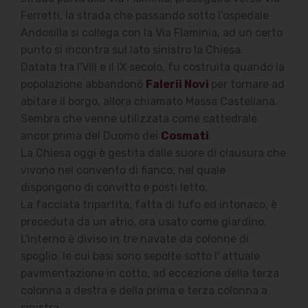
Ferretti, la strada che passando sotto l'ospedale
Andosilla si collega con la Via Flaminia, ad un certo
punto si incontra sul lato sinistro la Chiesa.
Datata tra l'VIII e il IX secolo, fu costruita quando la
popolazione abbandonò
Falerii Novi
per tornare ad
abitare il borgo, allora chiamato Massa Castellana.
Sembra che venne utilizzata come cattedrale
ancor prima del Duomo dei
Cosmati
.
La Chiesa oggi è gestita dalle suore di clausura che
vivono nel convento di fianco, nel quale
dispongono di convitto e posti letto.
La facciata tripartita, fatta di tufo ed intonaco, è
preceduta da un atrio, ora usato come giardino.
L'interno è diviso in tre navate da colonne di
spoglio, le cui basi sono sepolte sotto l' attuale
pavimentazione in cotto, ad eccezione della terza
colonna a destra e della prima e terza colonna a
sinistra.