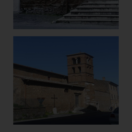
]
Clicca per ingrandire
[
Chiesa di Santa Maria del
Carmine
Facciata con campanile
]
Clicca per ingrandire
[