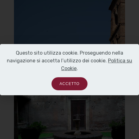
Carmine
Campanile
]
Clicca per ingrandire
[
Questo sito utilizza cookie. Proseguendo nella
navigazione si accetta l’utilizzo dei cookie.
Politica su
Cookie
.
ACCETTO
Chiesa di Santa Maria del
Carmine
Giardino interno