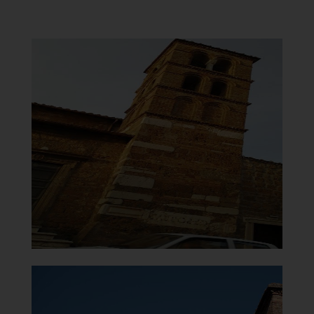
Chiesa di Santa Maria del
Carmine
Torre campanaria
]
Clicca per ingrandire
[
Chiesa di Santa Maria del