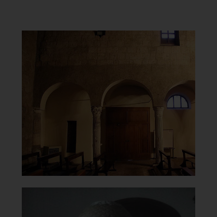
Chiesa di Santa Maria del
Carmine
Parete destra
]
Clicca per ingrandire
[
Chiesa di Santa Maria del