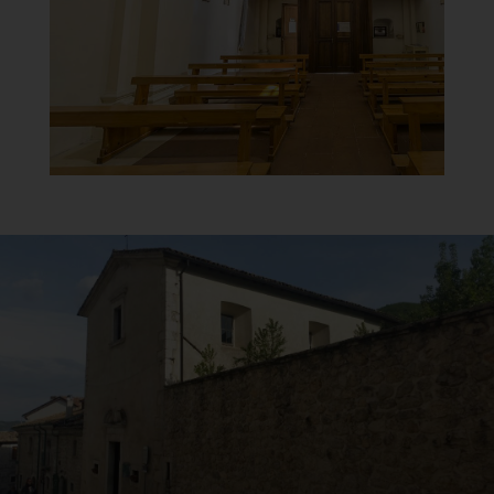
Organo
]
Clicca per ingrandire
[