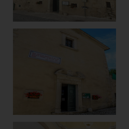
Chiesa Madonna del Carmine o
della Congrega
Facciata
]
Clicca per ingrandire
[