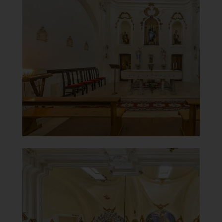
Chiesa Madonna del Carmine o
della Congrega
Navata con altare
]
Clicca per ingrandire
[
Chiesa Madonna del Carmine o
della Congrega
Affreschi