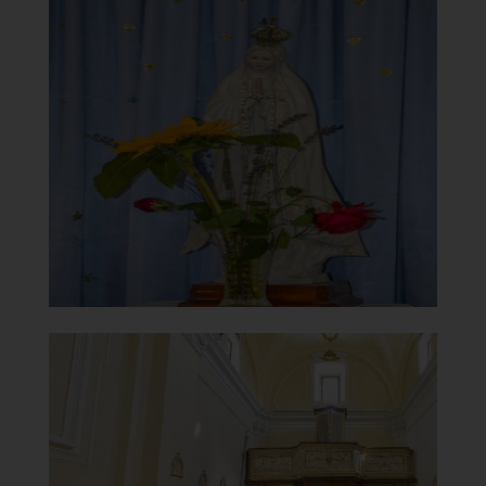
Chiesa Madonna del Carmine o
della Congrega
Statua Vergine Maria
]
Clicca per ingrandire
[
Chiesa Madonna del Carmine o
della Congrega
Controfacciata con Cantoria ed