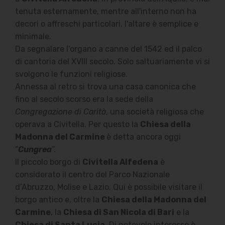
tenuta esternamente, mentre all'interno non ha
decori o affreschi particolari. l'altare è semplice e
minimale.
Da segnalare l’organo a canne del 1542 ed il palco
di cantoria del XVIII secolo. Solo saltuariamente vi si
svolgono le funzioni religiose.
Annessa al retro si trova una casa canonica che
fino al secolo scorso era la sede della
Congregazione di Carità
, una società religiosa che
operava a Civitella. Per questo la
Chiesa della
Madonna del Carmine
è detta ancora oggi
“
Cungrea
”.
Il piccolo borgo di
Civitella Alfedena
è
considerato il centro del Parco Nazionale
d’Abruzzo, Molise e Lazio. Qui è possibile visitare il
borgo antico e, oltre la
Chiesa della Madonna del
Carmine
, la
Chiesa di San Nicola di Bari
e la
Chiesa di Santa Lucia
. Di notevole interesse è