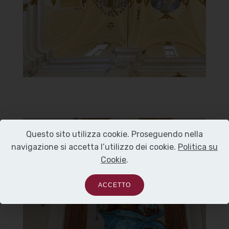
]
Clicca per ingrandire
[
Questo sito utilizza cookie. Proseguendo nella
Chiesa Madonna del Carmine o
navigazione si accetta l’utilizzo dei cookie.
Politica su
della Congrega
Cookie
.
Statua Madonna con Bambino
ACCETTO
]
Clicca per ingrandire
[