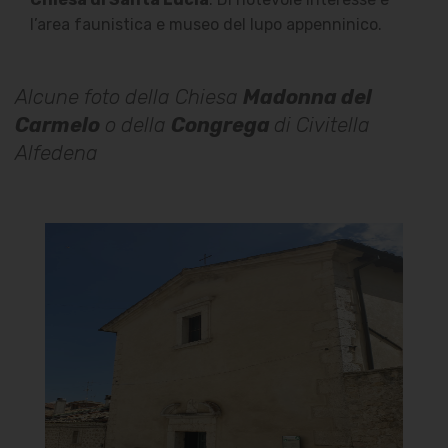
l’area faunistica e museo del lupo appenninico.
Alcune foto della Chiesa
Madonna del
Carmelo
o della
Congrega
di Civitella
Alfedena
Chiesa Madonna del Carmine o
della Congrega
Facciata
]
Clicca per ingrandire
[