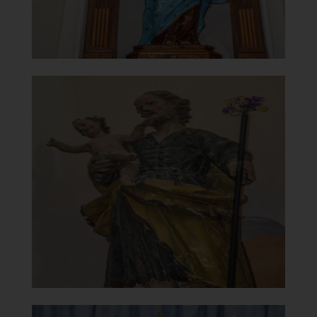
Chiesa Madonna del Carmine o
della Congrega
Statua San Giuseppe con Bambino
]
Clicca per ingrandire
[