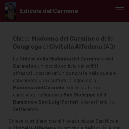
Edicola del Carmine
Chiesa
Madonna del Carmine
o della
Congrega
di
Civitella Alfedena
(AQ)
La
Chiesa della Madonna del Carmine
o
del
Carmelo
è un piccolo edificio dai soffitti
affrescati, con un un'unica navata nella quale è
conservata una scultura in legno della
Madonna del Carmelo
e delle statue in
cartapesta raffiguranti
San Giuseppe ed il
Bambino
e
San Luigi Ferreri
, opere riferibili al
Settecento.
Chiesa sussidiaria che si trova in piazza San Nicola
a
Civitella Alfedena
, in provincia dell'Aquila, è mal