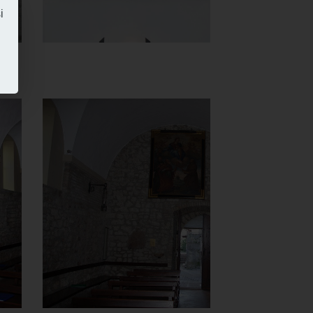
i
Chiesa di
Santa Maria
del Carmine
Navata verso l'uscita
]
Clicca per ingrandire
[