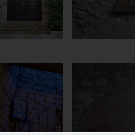
Bambino
]
Clicca per ingrandire
[
]
Clicca per ingrandire
[
Chiesa di
Chiesa di
Santa Maria
Santa Maria
del Carmine
del Carmine
Scala della Sacrestia
Lapide trovata sotto il
pavimento
]
Clicca per ingrandire
[
]
Clicca per ingrandire
[