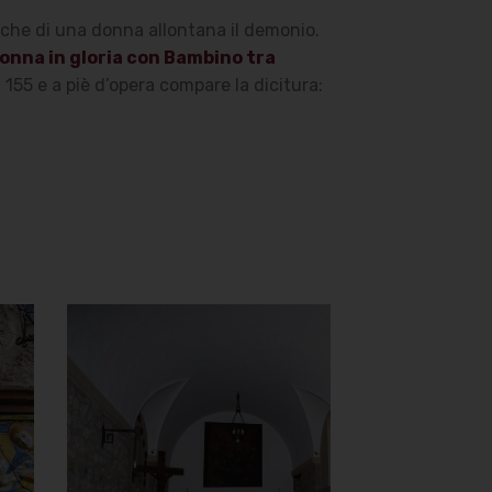
iche di una donna allontana il demonio.
nna in gloria con Bambino tra
 155 e a piè d’opera compare la dicitura:
Chiesa di
Santa Maria
del Carmine
Navata e parete destra