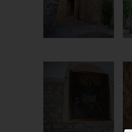
Castello
]
Clicca per ingrandire
[
Chiesa di
Santa Maria
del Carmine
Parete sinistra con il
quadro "Madonna del
Soccorso"
]
Clicca per ingrandire
[