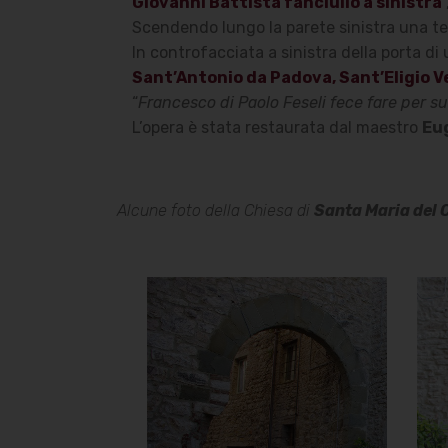
Giovanni Battista fanciullo a sinistra
Scendendo lungo la parete sinistra una tel
In controfacciata a sinistra della porta di
Sant’Antonio da Padova, Sant’Eligio V
“
Francesco di Paolo Feseli fece fare per 
L’opera è stata restaurata dal maestro
Eug
Alcune foto della Chiesa di
Santa Maria del
Chiesa di
Santa Maria
del Carmine
Esterno della Chiesa,
accanto alla porta del