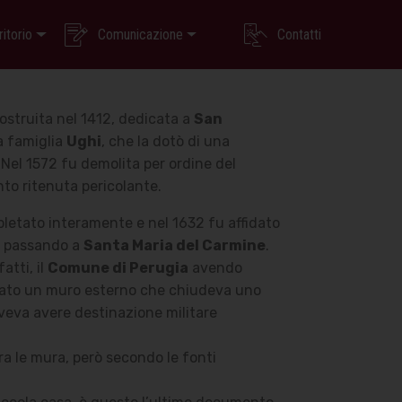
ritorio
Comunicazione
Contatti
ostruita nel 1412, dedicata a
San
la famiglia
Ughi
, che la dotò di una
 Nel 1572 fu demolita per ordine del
nto ritenuta pericolante.
mpletato interamente e nel 1632 fu affidato
o passando a
Santa Maria del Carmine
.
atti, il
Comune di Perugia
avendo
evato un muro esterno che chiudeva uno
veva avere destinazione militare
ra le mura, però secondo le fonti