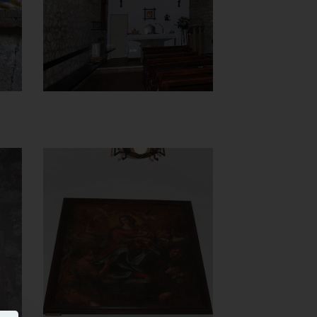
]
Clicca per ingrandire
[
Chiesa di
Santa Maria
del Carmine
Madonna del Carmelo
]
Clicca per ingrandire
[