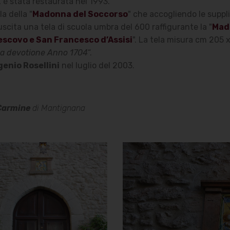
", è stata restaurata nel 1993.
a della "
Madonna del Soccorso
" che accogliendo le suppl
 uscita una tela di scuola umbra del 600 raffigurante la "
Mado
escovo e San Francesco d’Assisi
". La tela misura cm 205 x
sua devotione Anno 1704
“.
enio Rosellini
nel luglio del 2003.
 Carmine
di Mantignana
Chiesa di
Chiesa di
Santa Maria
Santa Maria
del Carmine
del Carmine
Portale
Immagine sopra il
portale: Madonna con