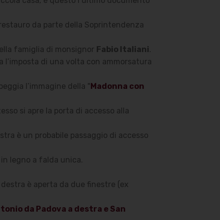
 piccola casa, è questo l’ultimo documento
 e restauro da parte della Soprintendenza
 della famiglia di monsignor
Fabio Italiani
.
ora l’imposta di una volta con ammorsatura
peggia l’immagine della "
Madonna con
esso si apre la porta di accesso alla
destra è un probabile passaggio di accesso
 in legno a falda unica.
 destra è aperta da due finestre (ex
ntonio da Padova a destra e San