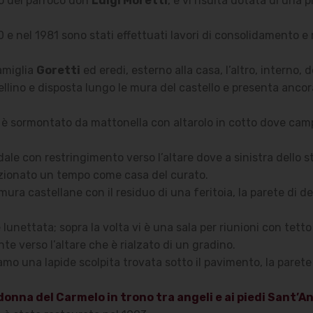
io del parroco don
Luigi Moretti
, e vi risulta dotata di una
930 e nel 1981 sono stati effettuati lavori di consolidamento
famiglia
Goretti
ed eredi, esterno alla casa, l’altro, interno,
ivellino e disposta lungo le mura del castello e presenta anc
to, è sormontato da mattonella con altarolo in cotto dove cam
le con restringimento verso l’altare dove a sinistra dello st
funzionato un tempo come casa del curato.
 mura castellane con il residuo di una feritoia, la parete di 
lunettata; sopra la volta vi è una sala per riunioni con tetto
nte verso l’altare che è rialzato di un gradino.
mo una lapide scolpita trovata sotto il pavimento, la parete
onna del Carmelo in trono tra angeli e ai piedi Sant’A