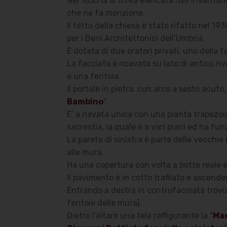
Nel 1835 la si trova elencata nell’inventar
che ne fa menzione.
Il tetto della chiesa è stato rifatto nel 1
per i Beni Architettonici dell’Umbria.
È dotata di due oratori privati, uno della 
La facciata è ricavata su lato di antico r
e una feritoia.
Il portale in pietra, con arco a sesto acu
Bambino
".
E’ a navata unica con una pianta trapezoida
sacrestia, la quale è a vari piani ed ha 
La parete di sinistra è parte delle vecchie
alle mura.
Ha una copertura con volta a botte reale e 
Il pavimento è in cotto trafilato e ascende
Entrando a destra in controfacciata trovia
feritoie delle mura).
Dietro l’altare una tela raffigurante la "
Mad