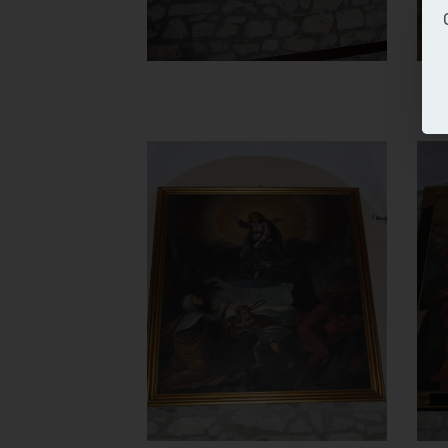
Chiesa di
Santa Maria
del Carmine
Madonna del Soccorso
]
Clicca per ingrandire
[