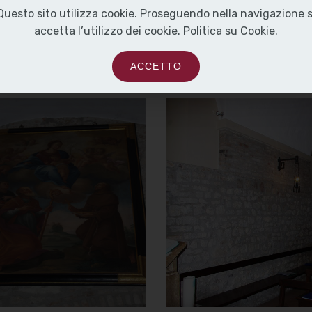
Questo sito utilizza cookie. Proseguendo nella navigazione s
accetta l’utilizzo dei cookie.
Politica su Cookie
.
ACCETTO
Chiesa di
Chiesa di
Santa Maria
Santa Maria
del Carmine
del Carmine
Madonna col Bambino
Parete sinistra e
controfacciata
]
Clicca per ingrandire
[
]
Clicca per ingrandire
[