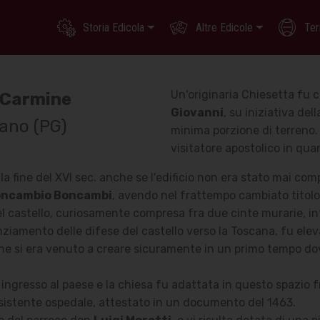
Storia Edicola
Altre Edicole
Ter
Un'originaria Chiesetta fu c
 Carmine
Giovanni
, su iniziativa del
iano (PG)
minima porzione di terreno.
visitatore apostolico in qua
lla fine del XVI sec. anche se l'edificio non era stato mai co
ncambio Boncambi
, avendo nel frattempo cambiato titol
el castello, curiosamente compresa fra due cinte murarie, inf
ziamento delle difese del castello verso la Toscana, fu el
 che si era venuto a creare sicuramente in un primo tempo do
 ingresso al paese e la chiesa fu adattata in questo spazio f
sistente ospedale, attestato in un documento del 1463.