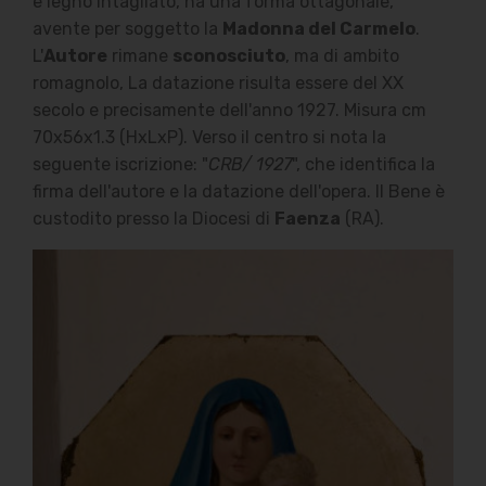
e legno intagliato, ha una forma ottagonale,
avente per soggetto la
Madonna del Carmelo
.
L'
Autore
rimane
sconosciuto
, ma di ambito
romagnolo, La datazione risulta essere del XX
secolo e precisamente dell'anno 1927. Misura cm
70x56x1.3 (HxLxP). Verso il centro si nota la
seguente iscrizione: "
CRB/ 1927
", che identifica la
firma dell'autore e la datazione dell'opera. Il Bene è
custodito presso la Diocesi di
Faenza
(RA).