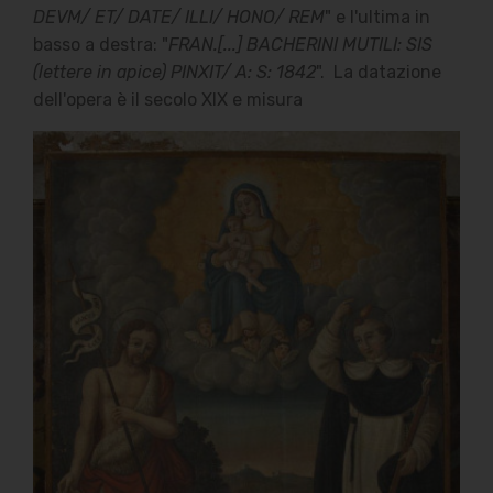
DEVM/ ET/ DATE/ ILLI/ HONO/ REM
" e l'ultima in
basso a destra: "
FRAN.[...] BACHERINI MUTILI: SIS
(lettere in apice) PINXIT/ A: S: 1842
". La datazione
dell'opera è il secolo XIX e misura
Indirizzo Edicola
Via Case Nuove, 2
60010 Castelleone di Suasa
(An)
Contatti