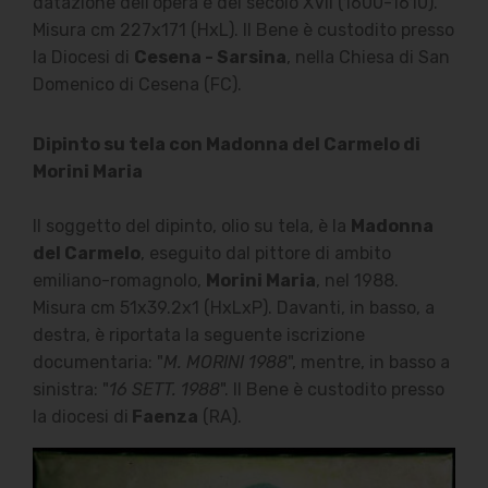
datazione dell'opera è del secolo XVII (1600-1610).
Misura cm 227x171 (HxL). Il Bene è custodito presso
la Diocesi di
Cesena - Sarsina
, nella Chiesa di San
Domenico di Cesena (FC).
Dipinto su tela con Madonna del Carmelo di
Morini Maria
Il soggetto del dipinto, olio su tela, è la
Madonna
del Carmelo
, eseguito dal pittore di ambito
emiliano-romagnolo,
Morini Maria
, nel 1988.
Misura cm 51x39.2x1 (HxLxP). Davanti, in basso, a
destra, è riportata la seguente iscrizione
documentaria: "
M. MORINI 1988
", mentre, in basso a
sinistra: "
16 SETT. 1988
". Il Bene è custodito presso
la diocesi di
Faenza
(RA).