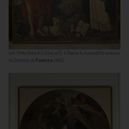
Bellagamba Franco
Email:
edicoladelcarmine@suasa.it
Telefono: 071-966352
Collegamenti
cm 194x156x4.5 (HxLxP). Il Bene è custodito presso
Link Utili
la Diocesi di
Faenza
(RA).
Privacy
© Copyright 2019 Mobirise/Bellagamba Franco -
Tutti i diritti riservati