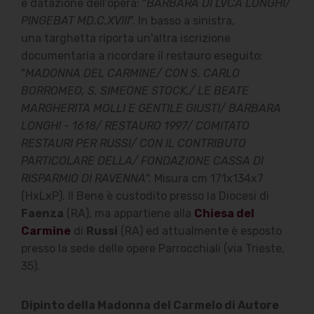
e datazione dell'opera: "
BARBARA DI LVCA LONGHI/
PINGEBAT MD.C.XVIII
". In basso a sinistra,
una targhetta riporta un'altra iscrizione
documentaria a ricordare il restauro eseguito:
"
MADONNA DEL CARMINE/ CON S. CARLO
BORROMEO, S. SIMEONE STOCK,/ LE BEATE
MARGHERITA MOLLI E GENTILE GIUSTI/ BARBARA
LONGHI - 1618/ RESTAURO 1997/ COMITATO
RESTAURI PER RUSSI/ CON IL CONTRIBUTO
PARTICOLARE DELLA/ FONDAZIONE CASSA DI
RISPARMIO DI RAVENNA
". Misura cm 171x134x7
(HxLxP). Il Bene è custodito presso la Diocesi di
Faenza
(RA), ma appartiene alla
Chiesa del
Carmine
di
Russi
(RA) ed attualmente è esposto
presso la sede delle opere Parrocchiali (via Trieste,
35).
Dipinto della Madonna del Carmelo di Autore