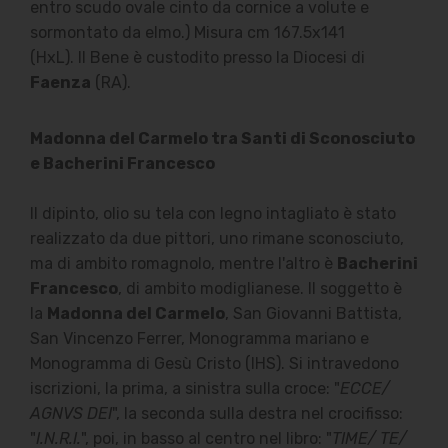
entro scudo ovale cinto da cornice a volute e
sormontato da elmo.) Misura cm 167.5x141
(HxL). Il Bene è custodito presso la Diocesi di
Faenza
(RA).
Madonna del Carmelo tra Santi di Sconosciuto
e Bacherini Francesco
Il dipinto, olio su tela con legno intagliato è stato
realizzato da due pittori, uno rimane sconosciuto,
ma di ambito romagnolo, mentre l'altro è
Bacherini
Francesco
, di ambito modiglianese. Il soggetto è
la
Madonna del Carmelo
, San Giovanni Battista,
San Vincenzo Ferrer, Monogramma mariano e
Monogramma di Gesù Cristo (IHS). Si intravedono
iscrizioni, la prima, a sinistra sulla croce: "
ECCE/
AGNVS DEI
", la seconda sulla destra nel crocifisso:
"
I.N.R.I.
", poi, in basso al centro nel libro: "
TIME/ TE/