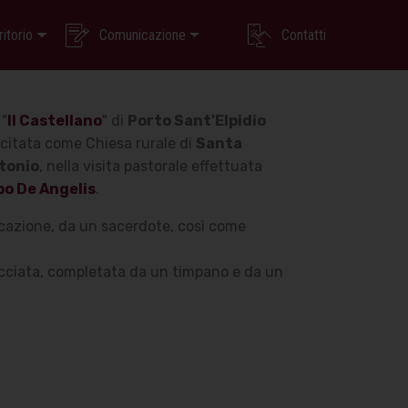
ritorio
Comunicazione
Contatti
 "
Il Castellano
" di
Porto Sant'Elpidio
 citata come Chiesa rurale di
Santa
ntonio
, nella visita pastorale effettuata
po De Angelis
.
dicazione, da un sacerdote, così come
facciata, completata da un timpano e da un