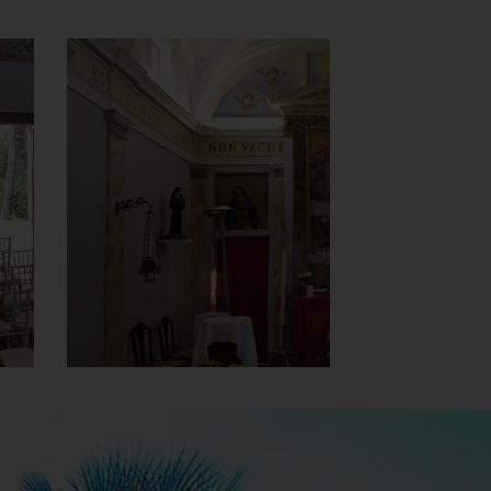
Chiesa Santa
Maria del
Carmine e S.
Antonio
Interno
]
Clicca per ingrandire
[