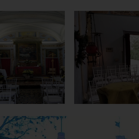
Chiesa Santa
Chiesa Santa
Maria del
Maria del
Carmine e S.
Carmine e S.
Antonio
Antonio
Interno
Interno
]
Clicca per ingrandire
[
]
Clicca per ingrandire
[