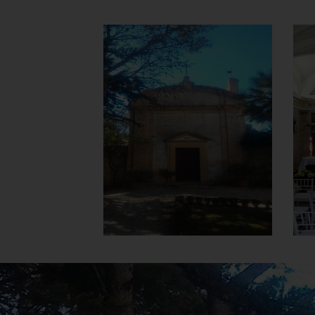
Chiesa Santa
Maria del
Carmine e S.
Antonio
Facciata
]
Clicca per ingrandire
[