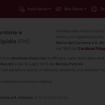
Storia Edicola
Altre Edicole
Ter
Annessa alla dimora storica
armine
e
esiste una cappella privata,
lpidio
(FM)
Maria del Carmine
e S. A
nel 1843 dal
Cardinal Filip
l Conte
Annibale Guerrieri
e officiata, nelle feste della de
 Recchi
e del 16 luglio 1696 del
Notaio Petrini
.
li con paraste e cornici in laterizio, presenta una semplice 
 celebrare matrimoni religiosi.
armine
e S. Antonio
di Porto Sant'Elpidio