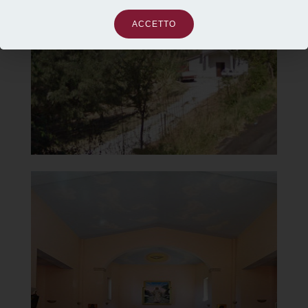
Carmelo
ACCETTO
Vista dalla strada
]
Clicca per ingrandire
[
Chiesa di Santa Maria del
Carmelo
Interno