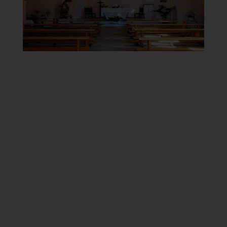
]
Clicca per ingrandire
[