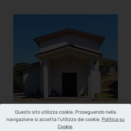
Chiesa di Santa Maria del
Carmelo
Facciata
]
Clicca per ingrandire
[
Questo sito utilizza cookie. Proseguendo nella
navigazione si accetta l’utilizzo dei cookie.
Politica su
Chiesa di Santa Maria del
Cookie
.