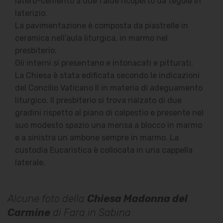
latero-cemento a due falde ricoperto da tegole in
laterizio.
La pavimentazione è composta da piastrelle in
ceramica nell’aula liturgica, in marmo nel
presbiterio.
Gli interni si presentano e intonacati e pitturati.
La Chiesa è stata edificata secondo le indicazioni
del Concilio Vaticano II in materia di adeguamento
liturgico. Il presbiterio si trova rialzato di due
gradini rispetto al piano di calpestio e presente nel
suo modesto spazio una mensa a blocco in marmo
e a sinistra un ambone sempre in marmo. La
custodia Eucaristica è collocata in una cappella
laterale.
Alcune foto della
Chiesa Madonna del
Carmine
di Fara in Sabina