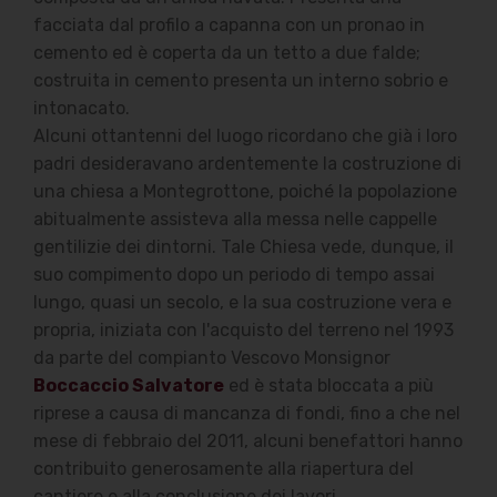
facciata dal profilo a capanna con un pronao in
cemento ed è coperta da un tetto a due falde;
costruita in cemento presenta un interno sobrio e
intonacato.
Alcuni ottantenni del luogo ricordano che già i loro
padri desideravano ardentemente la costruzione di
una chiesa a Montegrottone, poiché la popolazione
abitualmente assisteva alla messa nelle cappelle
gentilizie dei dintorni. Tale Chiesa vede, dunque, il
suo compimento dopo un periodo di tempo assai
lungo, quasi un secolo, e la sua costruzione vera e
propria, iniziata con l'acquisto del terreno nel 1993
da parte del compianto Vescovo Monsignor
Boccaccio Salvatore
ed è stata bloccata a più
riprese a causa di mancanza di fondi, fino a che nel
mese di febbraio del 2011, alcuni benefattori hanno
contribuito generosamente alla riapertura del
cantiere e alla conclusione dei lavori.