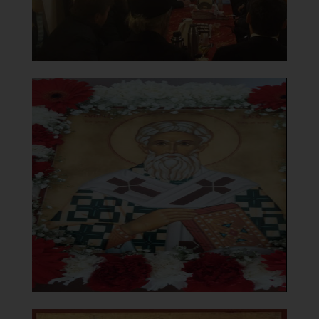
Chiesa della Madonna del
Carmine
Icona
]
Clicca per ingrandire
[