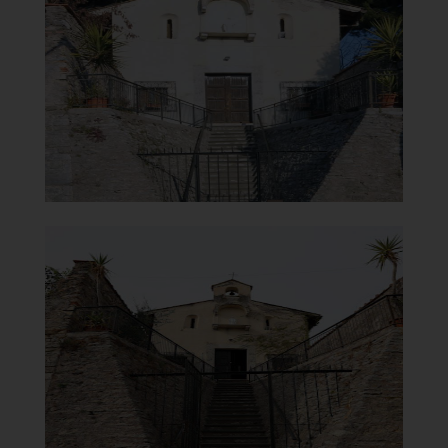
Facciata
]
Clicca per ingrandire
[
Chiesa della Madonna del
Carmine
Scalinata d'ingresso
]
Clicca per ingrandire
[