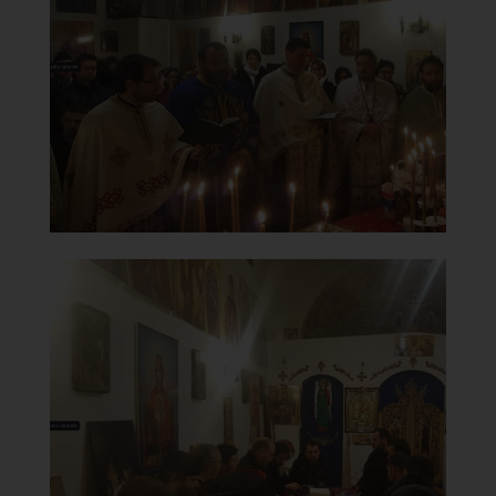
Celebrazione Ortodossa
]
Clicca per ingrandire
[
Chiesa della Madonna del
Carmine
Riunione clero ortodosso
]
Clicca per ingrandire
[