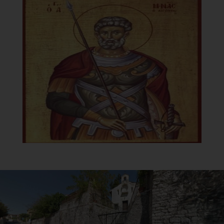
Chiesa della Madonna del
Carmine
Icona
]
Clicca per ingrandire
[