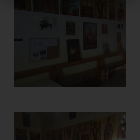
Chiesa della Madonna del
Carmine
Parete sinistra
]
Clicca per ingrandire
[
Chiesa della Madonna del
Carmine