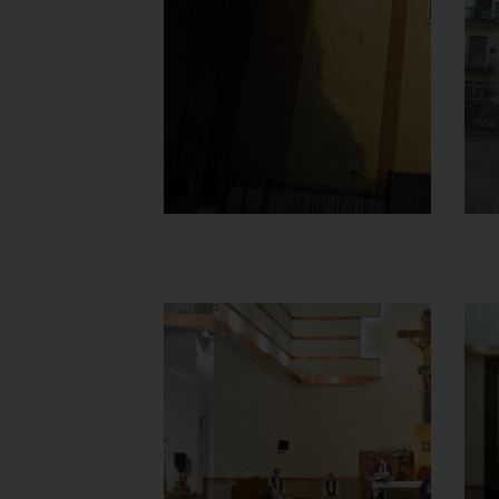
Fiancata destra
]
Clicca per ingrandire
[
Chiesa della
Madonna del
Carmine
Interno