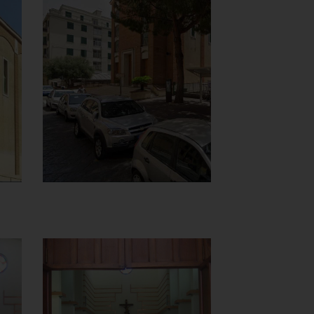
Chiesa della
Madonna del
Carmine
Vista panoramica
]
Clicca per ingrandire
[
Chiesa della
Madonna del
Carmine