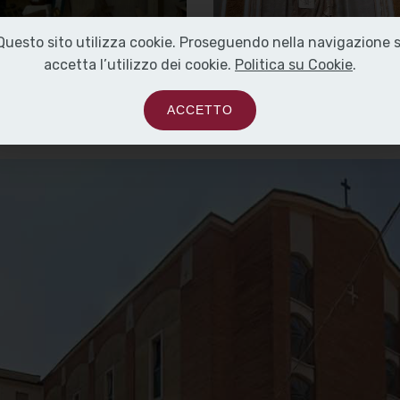
]
Clicca pe ringrandire
[
]
Clicca per ingrandire
[
Questo sito utilizza cookie. Proseguendo nella navigazione s
accetta l’utilizzo dei cookie.
Politica su Cookie
.
ACCETTO