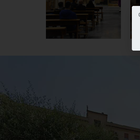
]
Clicca per ingrandire
[