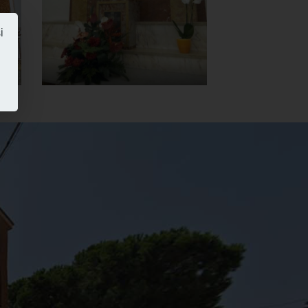
]
Clicca per ingrandire
[
i