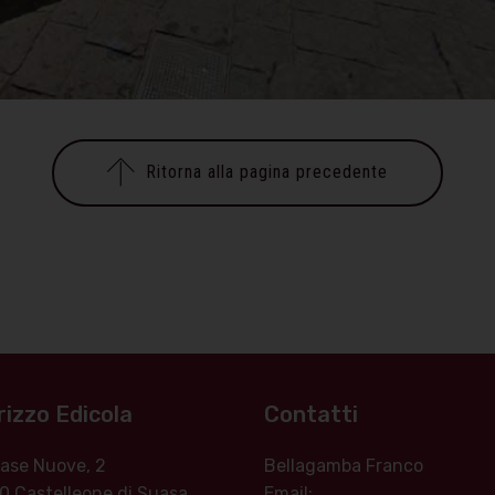
Ritorna alla pagina precedente
rizzo Edicola
Contatti
 Case Nuove, 2
Bellagamba Franco
0 Castelleone di Suasa
Email: