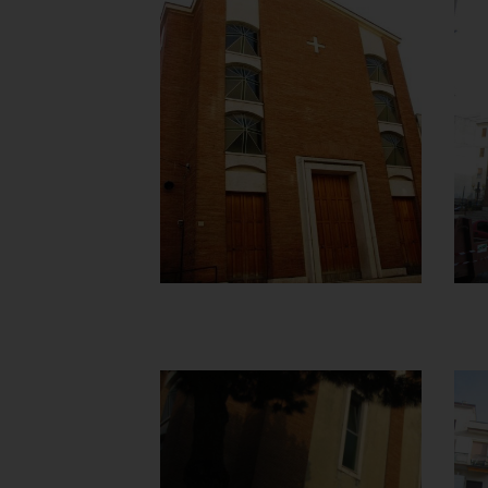
Chiesa della
Madonna del
Carmine
Facciata
]
Clicca per ingrandire
[
Chiesa della
Madonna del
Carmine