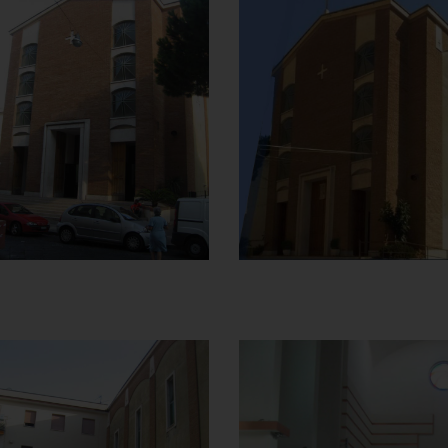
Chiesa della
Chiesa della
Madonna del
Madonna del
Carmine
Carmine
Vista da destra
Vista da destra
]
Clicca per ingrandire
[
]
Clicca per ingrandire
[
Chiesa della
Chiesa della
Madonna del
Madonna del
Carmine
Carmine