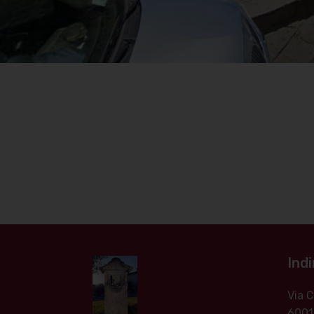
Indi
Via
6001