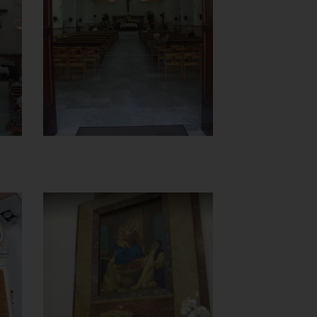
Interno visto dal
portone d'ingresso
]
Clicca per ingrandire
[
Chiesa della
Madonna del
Carmine
Altare laterale