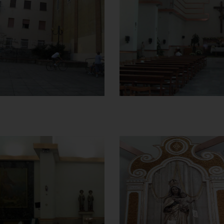
Fiancata sinistra
Interno
]
Clicca per ingrandire
[
]
Clicca per ingrandire
[
Chiesa della
Chiesa della
Madonna del
Madonna del
Carmine
Carmine
Lato sinistro della
Statua Madonna del
navata
Carmine