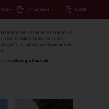
ritorio
Comunicazione
Contatti
a
Madonna del Carmine
di
Formia
(LT)
.
A seguito della distruzione della II
u ricostruita dall’impresa
Giamminuti
60.
ivescovo
Dionigio Casaroli
.