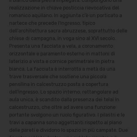
il bianco della pietra impiegata, compongono una
realizzazione in chiave posticcia rievocativa del
romanico aquilano. In aggiunta c'è un porticato a
nartece che precede l'ingresso, tipico
dell'architettura sacra abruzzese, soprattutto delle
chiese di campagna, in voga sino al XVI secolo.
Presenta una facciata a vela, a coronamento
orizzontale e paramento esterno in mattoni di
laterizio a vista e cornice perimetrale in pietra
bianca. La facciata è interrotta a metà da una
trave trasversale che sostiene una piccola
pensilina in calcestruzzo posta a copertura
dell'ingresso. Lo spazio interno, rettangolare ad
aula unica, è scandito dalla presenza dei telai in
calcestruzzo, che oltre ad avere una funzione
portante svolgono un ruolo figurativo. I pilastri e le
travi a capanna sono aggettanti rispetto al piano
delle pareti e dividono lo spazio in più campate. Due