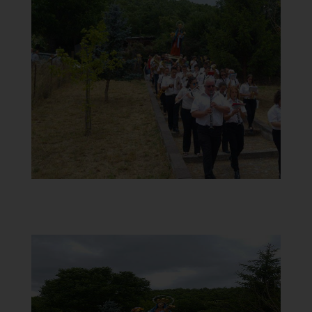
Chiesa della Madonna del
Carmine
Statua del Carmine in processione
]
Clicca per ingrandire
[
Chiesa della Madonna del
Carmine