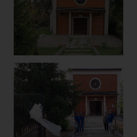
Facciata
]
Clicca per ingrandire
[
Chiesa della Madonna del
Carmine
Chiesa con cordonata
]
Clicca per ingrandire
[