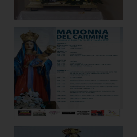
Chiesa della Madonna del
Carmine
Manifesto festeggiamenti 2019
]
Clicca per ingrandire
[