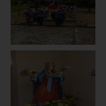
Processione del Carmine
]
Clicca per ingrandire
[
Chiesa della Madonna del
Carmine
Statua Madonna del Carmine
]
Clicca per ingrandire
[