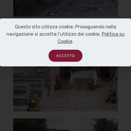
Questo sito utilizza cookie. Proseguendo nella
navigazione si accetta l’utilizzo dei cookie.
Politica su
Chiesa della Madonna del
Cookie
.
Carmine
ACCETTO
Interno
]
Clicca per ingrandire
[