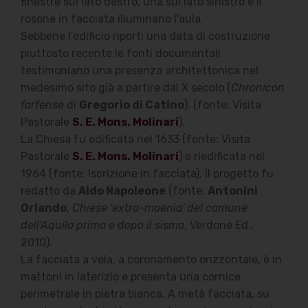
finestre sul lato destro, una sul lato sinistro e il
rosone in facciata illuminano l'aula.
Sebbene l’edificio riporti una data di costruzione
piuttosto recente le fonti documentali
testimoniano una presenza architettonica nel
medesimo sito già a partire dal X secolo (
Chronicon
farfense
di
Gregorio di Catino
). (fonte: Visita
Pastorale
S. E. Mons. Molinari
).
La Chiesa fu edificata nel 1633 (fonte: Visita
Pastorale
S. E. Mons. Molinari
) e riedificata nel
1964 (fonte: Iscrizione in facciata). Il progetto fu
redatto da
Aldo Napoleone
(fonte:
Antonini
Orlando
,
Chiese 'extra-moenia' del comune
dell'Aquila prima e dopo il sisma
, Verdone Ed.,
2010).
La facciata a vela, a coronamento orizzontale, è in
mattoni in laterizio e presenta una cornice
perimetrale in pietra bianca. A metà facciata, su