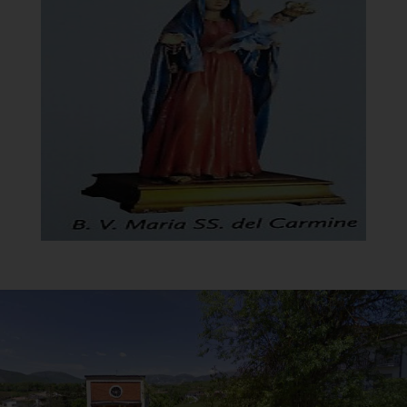
Chiesa della Madonna del
Carmine
Santino
]
Clicca per ingrandire
[