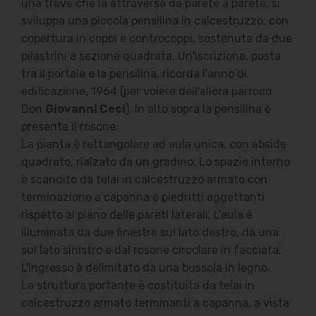
una trave che la attraversa da parete a parete, si
sviluppa una piccola pensilina in calcestruzzo, con
copertura in coppi e controcoppi, sostenuta da due
pilastrini a sezione quadrata. Un'iscrizione, posta
tra il portale e la pensilina, ricorda l'anno di
edificazione, 1964 (per volere dell'allora parroco
Don
Giovanni Ceci
). In alto sopra la pensilina è
presente il rosone.
La pianta è rettangolare ad aula unica, con abside
quadrato, rialzato da un gradino. Lo spazio interno
è scandito da telai in calcestruzzo armato con
terminazione a capanna e piedritti aggettanti
rispetto al piano delle pareti laterali. L'aula è
illuminata da due finestre sul lato destro, da una
sul lato sinistro e dal rosone circolare in facciata.
L'ingresso è delimitato da una bussola in legno.
La struttura portante è costituita da telai in
calcestruzzo armato terminanti a capanna, a vista