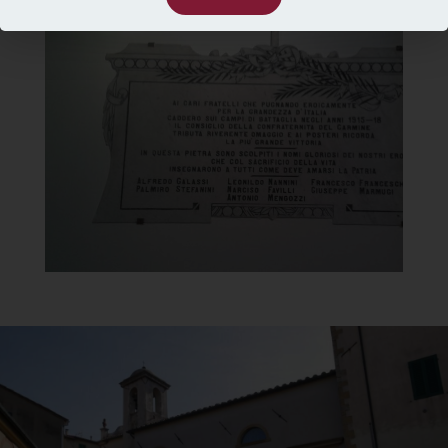
Chiesa della Madonna del
Carmine
Lapide all'interno
]
Clicca per ingrandire
[