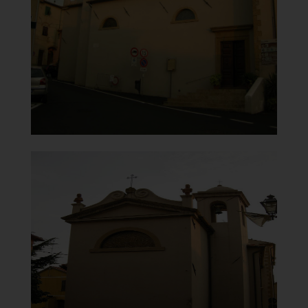
Facciata
]
Clicca per ingrandire
[
Chiesa della Madonna del
Carmine
Retro
]
Clicca per ingrandire
[