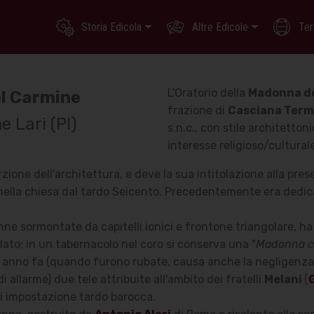
Storia Edicola
Altre Edicole
Ter
L'Oratorio della
Madonna d
l Carmine
frazione di
Casciana Term
 Lari (PI)
s.n.c., con stile architetton
interesse religioso/cultura
rzione dell'architettura, e deve la sua intitolazione alla pres
nella chiesa dal tardo Seicento. Precedentemente era dedica
e sormontate da capitelli ionici e frontone triangolare, ha
ato; in un tabernacolo nel coro si conserva una "
Madonna c
che anno fa (quando furono rubate, causa anche la negligenza 
i allarme) due tele attribuite all'ambito dei fratelli
Melani
(
 di impostazione tardo barocca.