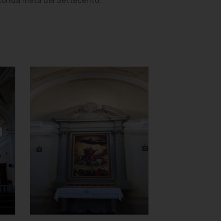
econda metà del Settecento.
Oratorio della
Madonna del
Carmine
Altare laterale
]
Clicca per ingrandire
[