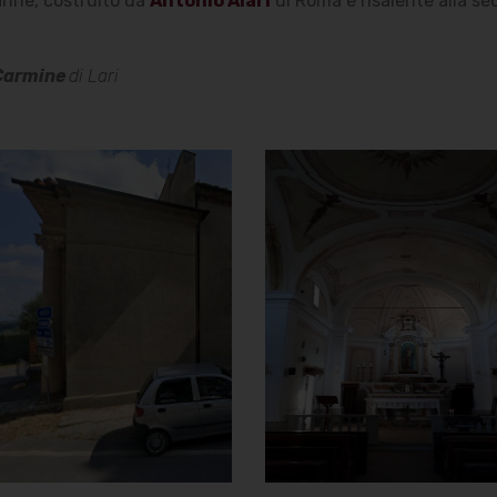
anne, costruito da
Antonio Alari
di Roma e risalente alla s
Carmine
di Lari
Oratorio della
Oratorio della
Madonna del
Madonna del
Carmine
Carmine
Vista dal lato destro
Interno
]
Clicca per ingrandire
[
]
Clicca per ingrandire
[