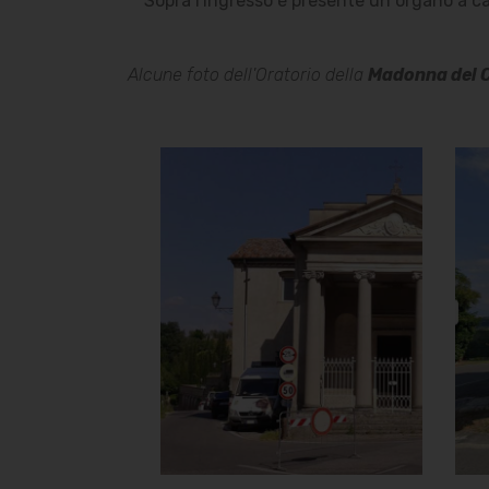
Sopra l'ingresso è presente un organo a c
Alcune foto dell'Oratorio della
Madonna del 
Oratorio della
Madonna del
Carmine
Facciata
]
Clicca per ingrandire
[