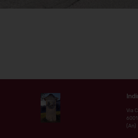
Indi
Via
6001
(An)