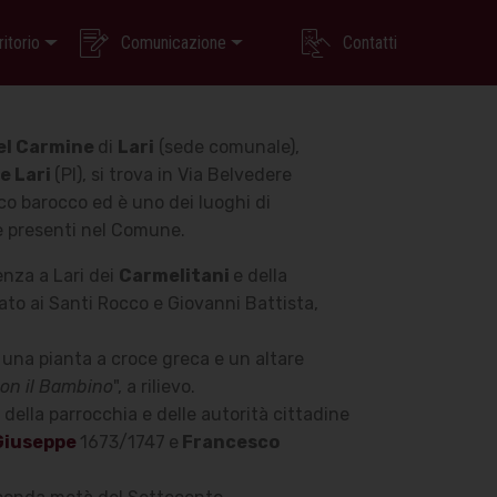
ritorio
Comunicazione
Contatti
el Carmine
di
Lari
(sede comunale),
e Lari
(PI), si trova in Via Belvedere
ico barocco ed è uno dei luoghi di
le presenti nel Comune.
enza a Lari dei
Carmelitani
e della
to ai Santi Rocco e Giovanni Battista,
 una pianta a croce greca e un altare
on il Bambino
", a rilievo.
della parrocchia e delle autorità cittadine
Giuseppe
1673/1747
e
Francesco