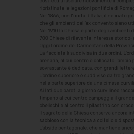
costretti a lasciare nuovamente il comples
ripristinate le legazioni pontificie di Rom
Nel 1866, con l’unità d’Italia, il neonato
che gli ambienti dell’ex convento siano uti
Nel 1910 la Chiesa e parte degli ambienti d
700 Chiese di rilevante interesse storico-
Oggi l’ordine dei Carmelitani della Provinc
La facciata è suddivisa in due ordini. L’or
arenaria, al cui centro è collocato l’ampio
sovrastante è dedicata, con grandi lettere 
L’ordine superiore è suddiviso da tre gran
nella parte superiore da una cimasa curvil
Ai lati due pareti a giorno curvilinee racc
timpano al cui centro campeggia il grande c
obelischi e al centro il pilastrino con croce
Il sagrato della Chiesa conserva ancora int
sabbioso con la tecnica a coltello e dispo
L’abside pentagonale, che mantiene ancora