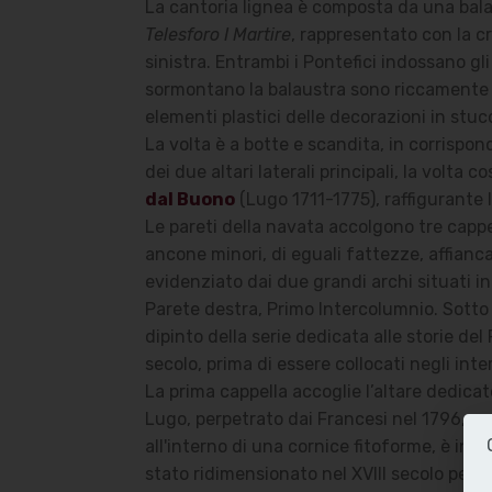
La cantoria lignea è composta da una balau
Telesforo I Martire
, rappresentato con la c
sinistra. Entrambi i Pontefici indossano gli 
sormontano la balaustra sono riccamente de
elementi plastici delle decorazioni in stucc
La volta è a botte e scandita, in corrispo
dei due altari laterali principali, la volt
dal Buono
(Lugo 1711-1775), raffigurante I
Le pareti della navata accolgono tre cappell
ancone minori, di eguali fattezze, affianca
evidenziato dai due grandi archi situati i
Parete destra, Primo Intercolumnio. Sotto 
dipinto della serie dedicata alle storie del 
secolo, prima di essere collocati negli in
La prima cappella accoglie l’altare dedicato
Lugo, perpetrato dai Francesi nel 1796, ve
all'interno di una cornice fitoforme, è in
stato ridimensionato nel XVIII secolo per 