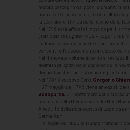
Lo stile dell’edificio cinquecentesco, infl
ancora percepire dai pochi elementi stilist
arco a tutto sesto in cotto dentellato, la p
la scansione ritmica delle lesene della fa
Nel 1748 sarà affidato l’incarico per il ri
(Torricella di Lugano 1706 – Lugo 1778), ma
la demolizione della parte superiore delle
consentire l’adeguamento in alzato del nu
Nel rinnovato volume interno si realizza i
delimita gli spazi delle cappelle della nava
decorativi plastici in stucco degli interni, 
Nel 1787 il Vescovo Card.
Gregorio Chia
Il 27 maggio del 1798 viene emesso il decr
Bonaparte
. L’11 settembre dello stesso a
finanza e della Delegazione dei Beni Nazi
A seguito della riconquista di Lugo da par
Carmelitani.
Il 14 luglio del 1800 le truppe francesi r