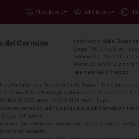
Storia Edicola
Altre Edicole
Ter
I dati storici della Chiesa de
e del Carmine
Lugo
(RA), situata in Piazza
edificio di culto, dedicato a
Fondo Stiliano (nella zona 
alla metà del XIII secolo.
tro cittadino, nella Chiesa di Santa Maria in Trivio, lasciand
l’oratorio di Sant'Ilaro e gli ambienti annessi vennero offici
 fino al 1520, anno in cui si ritirarono in Lugo.
icate nel centro cittadino e acquistate dai Carmelitani nel 15
 tutto il XVI secolo.
ervano il perimetro murario per un’altezza di circa 5 metri,
 la volta ad ombrello.