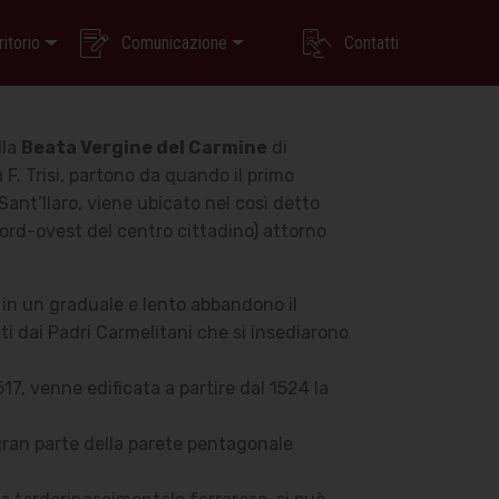
ritorio
Comunicazione
Contatti
lla
Beata Vergine del Carmine
di
 F. Trisi, partono da quando il primo
 Sant’Ilaro, viene ubicato nel così detto
nord-ovest del centro cittadino) attorno
o in un graduale e lento abbandono il
ati dai Padri Carmelitani che si insediarono
17, venne edificata a partire dal 1524 la
 gran parte della parete pentagonale