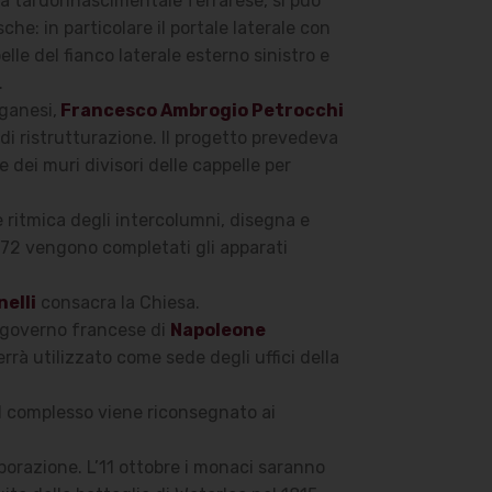
ra tardorinascimentale ferrarese, si può
he: in particolare il portale laterale con
elle del fianco laterale esterno sinistro e
a.
uganesi,
Francesco Ambrogio Petrocchi
 di ristrutturazione. Il progetto prevedeva
 dei muri divisori delle cappelle per
e ritmica degli intercolumni, disegna e
 1772 vengono completati gli apparati
elli
consacra la Chiesa.
l governo francese di
Napoleone
errà utilizzato come sede degli uffici della
il complesso viene riconsegnato ai
porazione. L’11 ottobre i monaci saranno