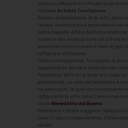
sculture raffiguranti la Prudenza (a sinist
riminese
Antonio Trentanove
.
Settimo intercolumnio. Al di sotto della nic
l’eresia, è posizionato il sesto dipinto se
Sesta cappella: Altare dell’Annunciazione.
risalente alla seconda metà del XVI secolo. 
annunciante con in mano il ramo di gigli bi
raffigura la Visitazione.
Ottavo intercolumnio. Tra la porta di acces
appartenente alla serie dedicata alle storie 
Presbiterio: Volta Un grande arco sulla cu
presbiteriale. La volta del presbiterio è 
nei pennacchi, le quali sono riccamente or
raffigurante la virtù della Chiesa e nei qua
locale
Benedetto dal Buono
.
Presbiterio: L’altare maggiore, realizzato 
reale, il rosa e il rosso veronesi. Fanno cor
secolo.