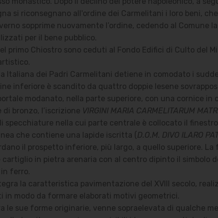
so monastico. Dopo il declino del potere napoleonico, a segui
agna si riconsegnano all'ordine dei Carmelitani i loro beni, c
 governo sopprime nuovamente l’ordine, cedendo al Comune la 
lizzati per il bene pubblico.
el primo Chiostro sono ceduti al Fondo Edifici di Culto del M
artistico.
ia Italiana dei Padri Carmelitani detiene in comodato i suddet
dine inferiore è scandito da quattro doppie lesene sovrapposte
 portale modanato, nella parte superiore, con una cornice in 
di bronzo, l’iscrizione
VIRGINI MARIA CARMELITARUM MATR
di specchiature nella cui parte centrale è collocato il fine
inea che contiene una lapide iscritta (
D.O.M. DIVO ILARO P
ordano il prospetto inferiore, più largo, a quello superiore. 
artiglio in pietra arenaria con al centro dipinto il simbolo d
 in ferro.
egra la caratteristica pavimentazione del XVIII secolo, realizz
sti in modo da formare elaborati motivi geometrici.
 le sue forme originarie, venne sopraelevata di qualche me