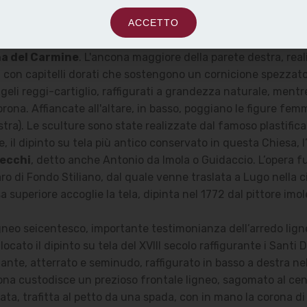
he accoglie la statua del Carmelitano San Pier Tommaso, è i
ente alla serie dedicata alle storie del Profeta Elia. Il dipin
ACCETTO
a del Carmine
. L'ancona maggiore della parete destra, real
 con capitelli dorati che sostengono un cornicione spezzato 
li reggi-cartiglio, raffigurati a grandezza naturale, mentre 
rona. Affiancate all'altare, in basso, poggiano le figure femm
nistra). Le sculture sono state realizzate dal famoso plastifi
e, il dipinto su tela più antico conservato in questa Chiesa,
ecchi
, detto anche Antonio da Imola o Guidaccio. L’opera f
t’Ilaro di Fondo Stiliano, dal quale venne traslata a Lugo nel
sa superiore accoglie la tela, dipinta nel 1772 dal pittore imo
 ligneo seicentesco, importante testimonianza dell’arredo lig
locato il dipinto su tela del XVIII secolo raffigurante i Sa
gante, atterrato e seminudo, raffigurato in basso a destra n
cona custodisce un prezioso frontale ligneo, sagomato al centr
ata, trafitta al petto da una spada, con in mano la corona d