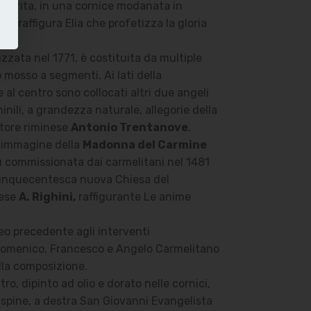
nserita, in una cornice modanata in
to raffigura Elia che profetizza la gloria
izzata nel 1771, è costituita da multiple
mosso a segmenti. Ai lati della
al centro sono collocati altri due angeli
inili, a grandezza naturale, allegorie della
catore riminese
Antonio Trentanove
.
 l’immagine della
Madonna del Carmine
u commissionata dai carmelitani nel 1481
la cinquecentesca nuova Chiesa del
lese
A. Righini,
raffigurante Le anime
neo precedente agli interventi
nti Domenico, Francesco e Angelo Carmelitano
ella composizione.
o, dipinto ad olio e dorato nelle cornici,
i spine, a destra San Giovanni Evangelista