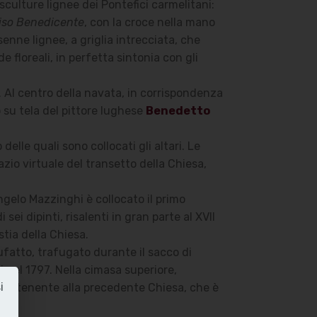
sculture lignee dei Pontefici carmelitani:
iso Benedicente
, con la croce nella mano
nsenne lignee, a griglia intrecciata, che
floreali, in perfetta sintonia con gli
. Al centro della navata, in corrispondenza
o su tela del pittore lughese
Benedetto
elle quali sono collocati gli altari. Le
zio virtuale del transetto della Chiesa,
gelo Mazzinghi è collocato il primo
sei dipinti, risalenti in gran parte al XVII
stia della Chiesa.
nufatto, trafugato durante il sacco di
 nel 1797. Nella cimasa superiore,
i
 appartenente alla precedente Chiesa, che è