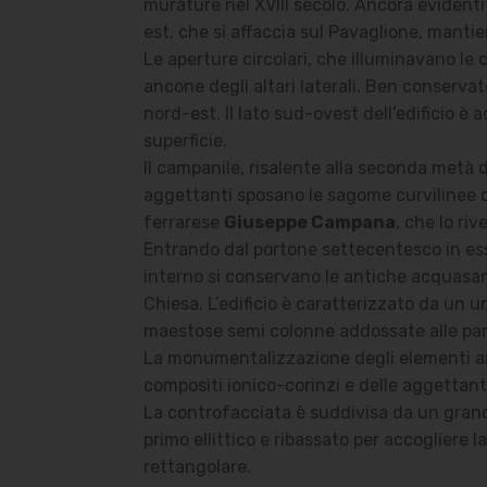
murature nel XVIII secolo. Ancora evidenti 
est, che si affaccia sul Pavaglione, manti
Le aperture circolari, che illuminavano le c
ancone degli altari laterali. Ben conserva
nord-est. Il lato sud-ovest dell’edificio è 
superficie.
Il campanile, risalente alla seconda metà de
aggettanti sposano le sagome curvilinee de
ferrarese
Giuseppe Campana
, che lo riv
Entrando dal portone settecentesco in esse
interno si conservano le antiche acquasant
Chiesa. L’edificio è caratterizzato da un 
maestose semi colonne addossate alle paret
La monumentalizzazione degli elementi archi
compositi ionico-corinzi e delle aggettanti
La controfacciata è suddivisa da un grande
primo ellittico e ribassato per accogliere la
rettangolare.