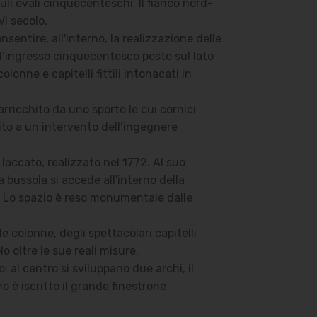
uli ovali cinquecenteschi. Il fianco nord-
XVI secolo.
sentire, all'interno, la realizzazione delle
e d’ingresso cinquecentesco posto sul lato
onne e capitelli fittili intonacati in
arricchito da uno sporto le cui cornici
ito a un intervento dell’ingegnere
laccato, realizzato nel 1772. Al suo
 bussola si accede all'interno della
e. Lo spazio è reso monumentale dalle
e colonne, degli spettacolari capitelli
lo oltre le sue reali misure.
al centro si sviluppano due archi, il
no è iscritto il grande finestrone