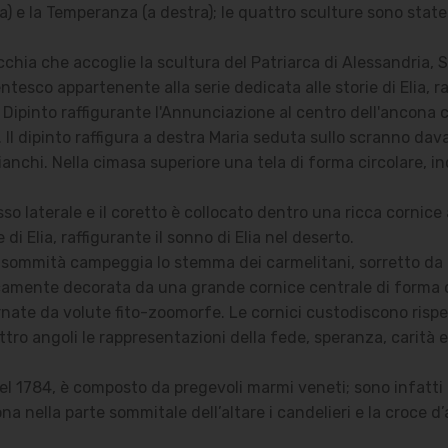
ra) e la Temperanza (a destra); le quattro sculture sono state
chia che accoglie la scultura del Patriarca di Alessandria, Sa
icentesco appartenente alla serie dedicata alle storie di Elia,
 Dipinto raffigurante l'Annunciazione al centro dell'ancona 
Il dipinto raffigura a destra Maria seduta sullo scranno davant
anchi. Nella cimasa superiore una tela di forma circolare, in
so laterale e il coretto è collocato dentro una ricca cornice 
di Elia, raffigurante il sonno di Elia nel deserto.
i sommità campeggia lo stemma dei carmelitani, sorretto da 
riccamente decorata da una grande cornice centrale di forma c
nate da volute fito-zoomorfe. Le cornici custodiscono rispet
ttro angoli le rappresentazioni della fede, speranza, carità e
nel 1784, è composto da pregevoli marmi veneti; sono infatti ut
ona nella parte sommitale dell’altare i candelieri e la croce d’