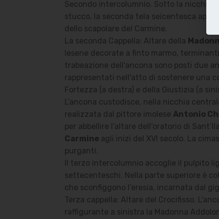
Secondo intercolumnio. Sotto la nicchia c
stucco, la seconda tela seicentesca apparten
dello scapolare del Carmine.
La seconda Cappella: Altare della
Madonn
lesene decorate a finto marmo, terminanti
trabeazione dell'ancona sono posti due ange
rappresentati nell'atto di sostenere una co
Fortezza (a destra) e della Giustizia (a si
L’ancona custodisce, nella nicchia central
realizzata dal pittore imolese
Antonio Ch
per abbellire l’altare dell’oratorio di San
Carmine
agli inizi del XVI secolo. La cima
purganti.
Il terzo intercolumnio accoglie il pulpito
settecenteschi. Nella parte superiore è col
che sconfiggono l’eresia, incarnata dal gi
Terza cappella: Altare del Crocifisso. L'an
raffigurante a sinistra la Madonna Addolor