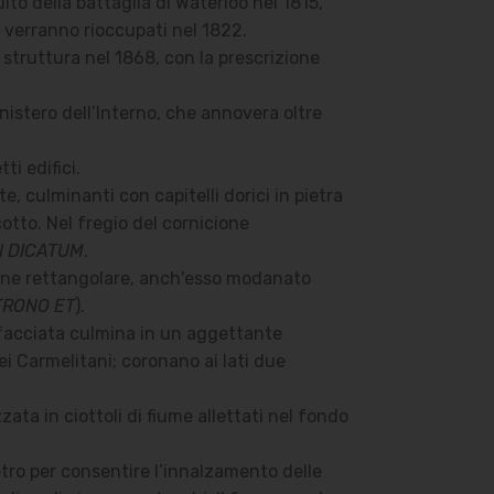
to della battaglia di Waterloo nel 1815,
he verranno rioccupati nel 1822.
struttura nel 1868, con la prescrizione
inistero dell’Interno, che annovera oltre
ti edifici.
, culminanti con capitelli dorici in pietra
cotto. Nel fregio del cornicione
I DICATUM
.
strone rettangolare, anch'esso modanato
ATRONO ET
).
La facciata culmina in un aggettante
ei Carmelitani; coronano ai lati due
ata in ciottoli di fiume allettati nel fondo
tro per consentire l’innalzamento delle