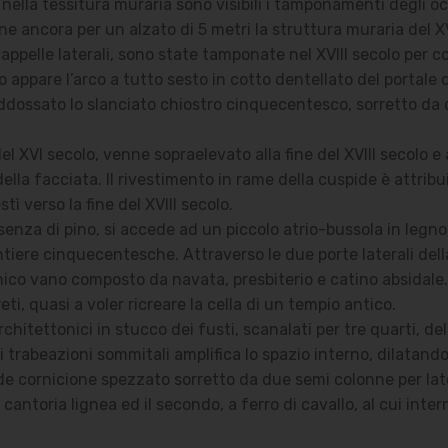
nella tessitura muraria sono visibili i tamponamenti degli oc
ene ancora per un alzato di 5 metri la struttura muraria del 
appelle laterali, sono state tamponate nel XVIII secolo per con
to appare l’arco a tutto sesto in cotto dentellato del portal
addossato lo slanciato chiostro cinquecentesco, sorretto da col
l XVI secolo, venne sopraelevato alla fine del XVIII secolo e 
lla facciata. Il rivestimento in rame della cuspide è attribu
estì verso la fine del XVIII secolo.
nza di pino, si accede ad un piccolo atrio-bussola in legno 
iere cinquecentesche. Attraverso le due porte laterali della
unico vano composto da navata, presbiterio e catino absidal
i, quasi a voler ricreare la cella di un tempio antico.
tettonici in stucco dei fusti, scanalati per tre quarti, dell
 trabeazioni sommitali amplifica lo spazio interno, dilatando
 cornicione spezzato sorretto da due semi colonne per lato; 
 cantoria lignea ed il secondo, a ferro di cavallo, al cui inter