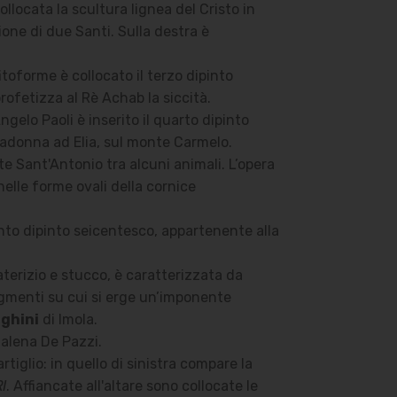
collocata la scultura lignea del Cristo in
ione di due Santi. Sulla destra è
toforme è collocato il terzo dipinto
profetizza al Rè Achab la siccità.
ngelo Paoli è inserito il quarto dipinto
a Madonna ad Elia, sul monte Carmelo.
te Sant'Antonio tra alcuni animali. L’opera
nelle forme ovali della cornice
into dipinto seicentesco, appartenente alla
aterizio e stucco, è caratterizzata da
egmenti su cui si erge un’imponente
ighini
di Imola.
ddalena De Pazzi.
tiglio: in quello di sinistra compare la
I
. Affiancate all'altare sono collocate le