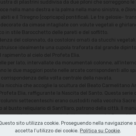
stra di pilastrini suddivisa da due piloni che sorreggono le 
roce nella mano destra e la palma nella mano sinistra, e
Dion
abiti e il Triregno (copricapo) pontificali. Le tre gelosie- tra
corate da cimase intagliate con volute vegetali e ghirlande 
o in stile Barocchetto delle pareti e del soffitto.
ndenza del colonnato, da costoloni ornati da stucchi vegetali
a costruisce idealmente una cupola traforata dal grande dipint
l rapimento al cielo del Profeta Elia.
e per lato, intervallate da monumentali colonne, all'interno d
no le due maggiori poste nelle arcate corrispondenti allo spa
n corrispondenza della volta centrale della navata.
la nicchia che accoglie la scultura del Beato Carmelitano An
Profeta Elia, raffigurante la Nascita del Santo. Questa serie di 
tercolunni settecenteschi erano custoditi nella vecchia Sacre
 al busto reliquiario di Sant'Ilaro, patrono della città. Il ma
nne sostituito con una copia fatta realizzare dai Carmelitani
Questo sito utilizza cookie. Proseguendo nella navigazione s
serito il dipinto seicentesco, raffigurante una deposizione e
accetta l’utilizzo dei cookie.
Politica su Cookie
.
essere adattato alla “nuova” ancona.