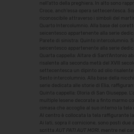
nell'atto della preghiera. In alto sono rappr
Croce, anch'essa opera settecentesca. Sopra
riconoscibile attraverso i simboli del mart
Quarto Intercolumnio. Alla base del corett
seicentesco appartenente alla serie dedicata
Parete di sinistra: Quinto intercolumnio. So
seicentesco appartenente alla serie dedica
Quarta cappella: Altare di Sant'Antonio ab
risalente alla seconda metà del XVIII secol
settecentesca un dipinto ad olio risalente
Sesto intercolumnio. Alla base della nicch
serie dedicata alle storie di Elia, raffigura
Quinta cappella: Gloria di San Giuseppe. L'
multiple lesene decorate a finto marmo co
cimasa che accoglie al suo interno la tela 
Al centro è collocata la tela raffigurante
Ai lati, sopra il cornicione, sono posti du
scritta
AUT PATI AUT MORI
, mentre nel cart