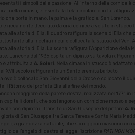
esentati i simboli della passione. All'interno della cornice è 
, nella cimasa, è inserita la tela circolare con la raffiguraz
irio che porta in mano, la palma e la graticola, San Lorenzo.
o e riccamente decorato da una cornice a volute in stucco fi
 alle storie di Elia. Il quadro raffigura la scena di Elia che 
ttostante alla nicchia in cui è collocata la statua del Ven. A
ta alle storie di Elia. La scena raffigura l’Apparizione dell
ate. L'ancona dal 1936 ospita un dipinto su tavola raffiguran
o è attribuita a
A. Soleri
. Nella cimasa in stucco è adattato 
 al XVII secolo raffigurante un Santo eremita barbato.
ia ove è collocato San Giovanni della Croce è collocato il qu
nte il Ritorno del profeta Elia alla fine del mondo.
ancona maggiore della parete destra, realizzata nel 1771 in l
n capitelli dorati, che sostengono un cornicione mosso a s
ovale con dipinto il Transito di San Giuseppe del pittore
A. R
 la gloria di San Giuseppe tra Santa Teresa e Santa Maria Ma
e angeli, a grandezza naturale, che sorreggono ciascuno un car
iglio dell’angelo di destra si legge l’iscrizione
PATI NON MOR