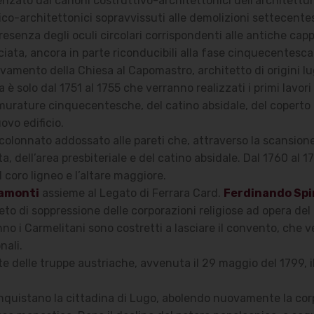
uenzato dai canoni costruttivo-architettonici dell’architettu
ico-architettonici sopravvissuti alle demolizioni settecentesc
resenza degli oculi circolari corrispondenti alle antiche capp
cciata, ancora in parte riconducibili alla fase cinquecentesc
nnovamento della Chiesa al Capomastro, architetto di origini l
 è solo dal 1751 al 1755 che verranno realizzati i primi lavori
 murature cinquecentesche, del catino absidale, del coperto e
ovo edificio.
l colonnato addossato alle pareti che, attraverso la scansion
ta, dell’area presbiteriale e del catino absidale. Dal 1760 al
il coro ligneo e l’altare maggiore.
ramonti
assieme al Legato di Ferrara Card.
Ferdinando Spin
eto di soppressione delle corporazioni religiose ad opera de
nno i Carmelitani sono costretti a lasciare il convento, che v
onali.
te delle truppe austriache, avvenuta il 29 maggio del 1799, 
iconquistano la cittadina di Lugo, abolendo nuovamente la cor