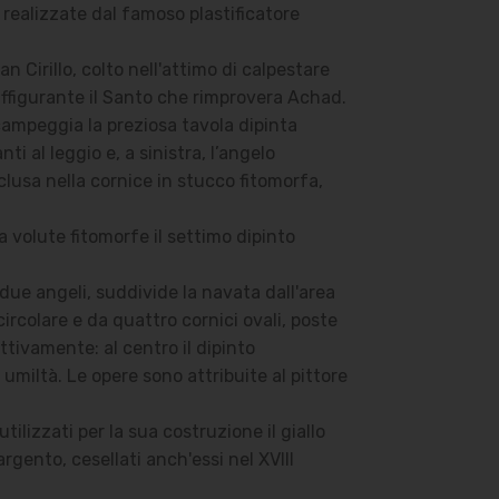
 realizzate dal famoso plastificatore
n Cirillo, colto nell'attimo di calpestare
 raffigurante il Santo che rimprovera Achad.
campeggia la preziosa tavola dipinta
i al leggio e, a sinistra, l’angelo
clusa nella cornice in stucco fitomorfa,
a volute fitomorfe il settimo dipinto
due angeli, suddivide la navata dall'area
ircolare e da quattro cornici ovali, poste
tivamente: al centro il dipinto
 umiltà. Le opere sono attribuite al pittore
ilizzati per la sua costruzione il giallo
argento, cesellati anch'essi nel XVIII