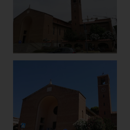
Vista da destra
]
Clicca per ingrandire
[
Chiesa di San Rocco e della
Beata Vergine del Carmine
Torre campanaria
]
Clicca per ingrandire
[