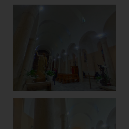
Chiesa di San Rocco e della
Beata Vergine del Carmine
Interno
]
Clicca per ingrandire
[
Chiesa di San Rocco e della
Beata Vergine del Carmine