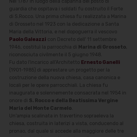
Nel 1787 in luogo della capanna del posto di
guardia che ospitava i soldati fu costruito il Forte
di S.Rocco. Una prima chiesa fu realizzata a Marina
di Grosseto nel 1923 con la dedicazione a Santa
Maria della Vittoria, e nel dopoguerra il vescovo
Paolo Galeazzi
con Decreto dell' 11 settembre
1946, costituì la parrocchia di
Marina di Grosseto
,
riconosciuta civilmente il 5 giugno 1948.
Fu dato l'incarico all'Architetto
Ernesto Ganelli
(1901-1985) di apprestare un progetto per la
costruzione della nuova chiesa, casa canonica e
locali per le opere parrocchiali. La chiesa fu
inaugurata e solennemente consacrata nel 1954 in
onore di
S. Rocco e della Beatissima Vergine
Maria del Monte Carmelo
.
Un'ampia scalinata in travertino sopraeleva la
chiesa, costruita in laterizi a vista, conducendo al
pronao, dal quale si accede alla maggiore delle tre