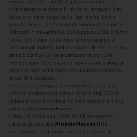
navate, rialzate rispetto al piano di campagna.
Internamente la chiesa è rifinita ad intonaco con
balza che corre lungo tutto il perimetro. Le tre
navate, divise da una serie di colonne con capitelli
stilizzati in travertino su cui poggiano archi a tutto
sesto, sono coperte da volte a botte unghiate.
Tre sono gli ingressi nella facciata, all'interno di un
piccolo portico. La torre campanaria, con una
cuspide appena delineata e provvista di orologi, si
erge alla destra del corpo principale interamente
rivestita in laterizio.
Nel corso del tempo la chiesa è stata dotata di
vetrate istoriate così come il rosone. Nel 1958 la
chiesa è stata arricchita inoltre di mosaici artistici
adopera di
Luciano Favret
.
Infine, nel corso degli anni '70 del Novecento,
l’artista grossetano
Arnaldo Mazzanti
ha
impreziosito l’edifico con alcuni dipinti murali.