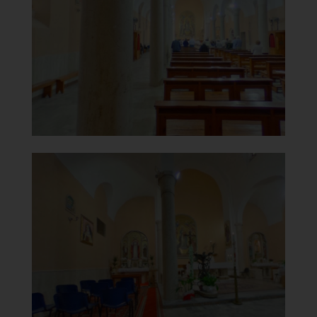
Aula a tre navate
]
Clicca per ingrandire
[
Chiesa di San Rocco e della
Beata Vergine del Carmine
Altare
]
Clicca per ingrandire
[