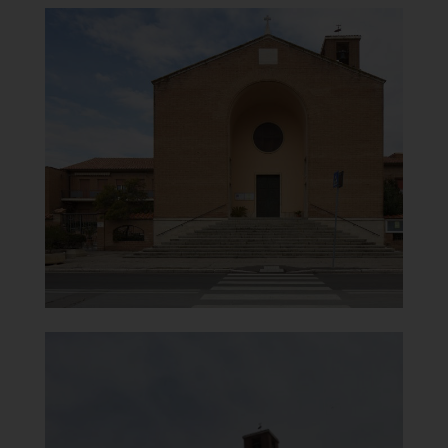
Chiesa di San Rocco e della
Beata Vergine del Carmine
Facciata
]
Clicca per ingrandire
[
Chiesa di San Rocco e della
Beata Vergine del Carmine