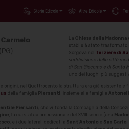
Storia Edicola
Altre Edicole
Ter
La
Chiesa della Madonna 
l Carmelo
stabile è stato trasformato i
(PG)
Sorgeva nel
Terziere di Sa
suddivisione della città medi
di San Giacomo e di Santa 
uno dei luoghi più suggesti
e origini, nel Quattrocento la struttura era già esistente e fo
tus
della famiglia
Piersanti
, insieme alle famiglie
Antonell
Gentile Piersanti
, che vi fonda la Compagnia della Concez
gine
, la cui statua processionale del XVIII secolo (una
Madon
esco
, e i due laterali dedicati a
Sant’Antonio
e
San Carlo
,