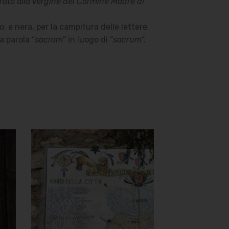
ato alla Vergine del Carmine Madre di
o, e nera, per la campitura delle lettere.
a parola “
sacrom
” in luogo di “
sacrum
“.
Chiesa della
Madonna del
Carmelo
Planimetria storica di
Monteleone di Spoleto