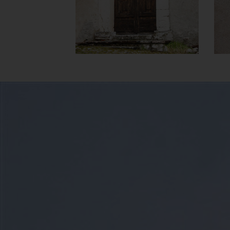
]
Clicca per ingrandire
[