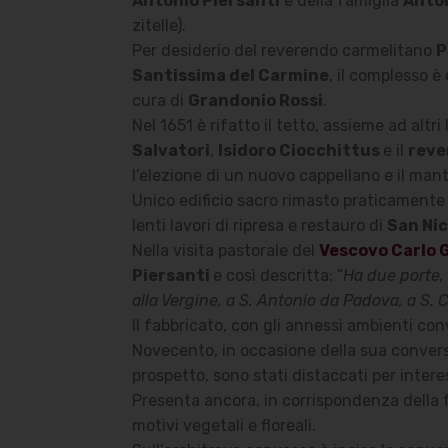
Antonio Piersanti
e della famiglia
Anton
zitelle).
Per desiderio del reverendo carmelitano
P
Santissima del Carmine
, il complesso 
cura di
Grandonio Rossi
.
Nel 1651 è rifatto il tetto, assieme ad alt
Salvatori
,
Isidoro Ciocchittus
e il
reve
l’elezione di un nuovo cappellano e il man
Unico edificio sacro rimasto praticamente 
lenti lavori di ripresa e restauro di
San Nic
Nella visita pastorale del
Vescovo Carlo G
Piersanti
e così descritta: “
Ha due porte,
alla Vergine, a S. Antonio da Padova, a S. C
Il fabbricato, con gli annessi ambienti co
Novecento, in occasione della sua conversion
prospetto, sono stati distaccati per inte
Presenta ancora, in corrispondenza della fa
motivi vegetali e floreali.