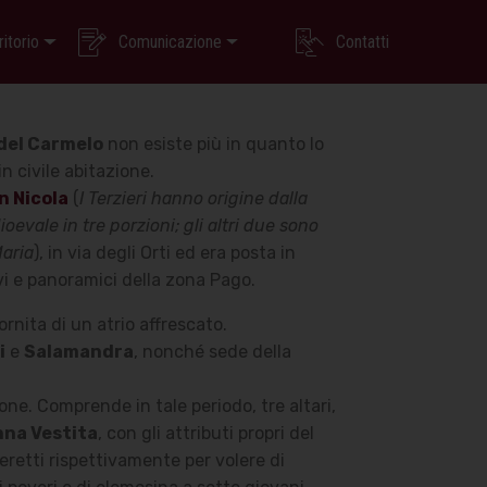
ritorio
Comunicazione
Contatti
del Carmelo
non esiste più in quanto lo
n civile abitazione.
n Nicola
(
I Terzieri hanno origine dalla
oevale in tre porzioni; gli altri due sono
Maria
), in via degli Orti ed era posta in
vi e panoramici della zona Pago.
rnita di un atrio affrescato.
i
e
Salamandra
, nonché sede della
ione.
Comprende in tale periodo, tre altari,
na Vestita
, con gli attributi propri del
 eretti rispettivamente per volere di