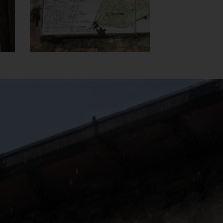
]
Clicca per ingrandire
[