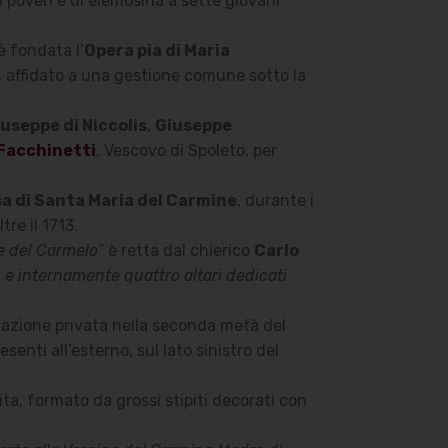
i poveri e di elemosina a sette giovani
è fondata l’
Opera pia di Maria
o, affidato a una gestione comune sotto la
iuseppe di Niccolis
,
Giuseppe
Facchinetti
, Vescovo di Spoleto, per
a di Santa Maria del Carmine
, durante i
tre il 1713.
e del Carmelo
” è retta dal chierico
Carlo
e internamente quattro altari dedicati
itazione privata nella seconda metà del
senti all’esterno, sul lato sinistro del
ita, formato da grossi stipiti decorati con