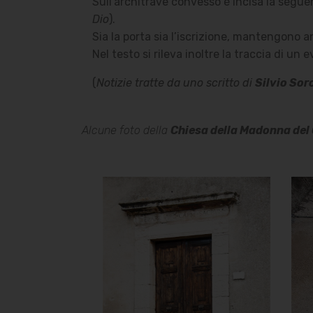
Sull’architrave convesso è incisa la segue
Dio
).
Sia la porta sia l’iscrizione, mantengono an
Nel testo si rileva inoltre la traccia di un 
(
Notizie tratte da uno scritto di
Silvio Sor
Alcune foto della
Chiesa della Madonna del
Chiesa della
Madonna del
Carmelo
Portale