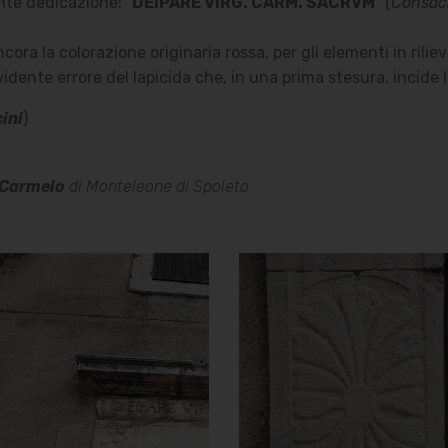
nte dedicazione: “
DEIPARE VIRG. CARM. SACRVM
” (
Consacr
cora la colorazione originaria rossa, per gli elementi in riliev
evidente errore del lapicida che, in una prima stesura, incide l
cini
)
 Carmelo
di Monteleone di Spoleto
Chiesa della
Chiesa della
Madonna del
Madonna del
Carmelo
Carmelo
Dettaglio del Portale
Altro dettaglio del
Portale