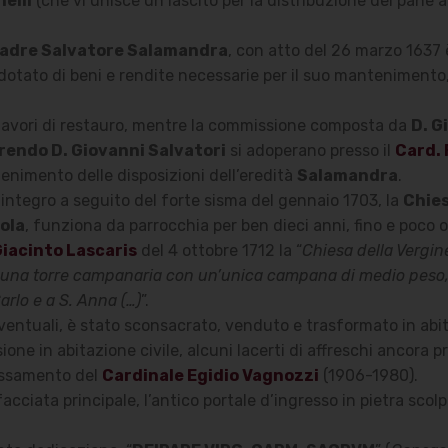
elli
(che vi unisce un lascito per la distribuzione del pane a
adre Salvatore Salamandra
, con atto del 26 marzo 1637 
è dotato di beni e rendite necessarie per il suo manteniment
ri lavori di restauro, mentre la commissione composta da
D. G
rendo D. Giovanni Salvatori
si adoperano presso il
Card. 
tenimento delle disposizioni dell’eredità
Salamandra
.
integro a seguito del forte sisma del gennaio 1703, la
Chies
ola
, funziona da parrocchia per ben dieci anni, fino e poco ol
iacinto Lascaris
del 4 ottobre 1712 la “
Chiesa della Vergin
 una torre campanaria con un’unica campana di medio peso, 
arlo e a S. Anna (…)
”.
nventuali, è stato sconsacrato, venduto e trasformato in ab
e in abitazione civile, alcuni lacerti di affreschi ancora pre
ressamento del
Cardinale Egidio Vagnozzi
(1906-1980).
cciata principale, l’antico portale d’ingresso in pietra scolp