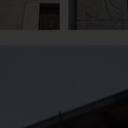
]
Clicca per ingrandire
[
]
Clicca per ingrandire
[