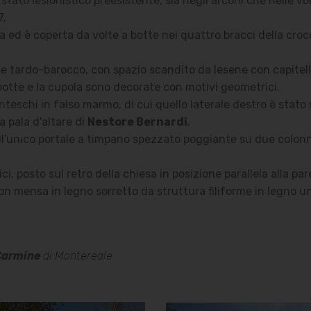
tato lesionistico preesistente, sia negli arconi che nelle vo
7.
a ed è coperta da volte a botte nei quattro bracci della cro
stile tardo-barocco, con spazio scandito da lesene con capite
 botte e la cupola sono decorate con motivi geometrici.
enteschi in falso marmo, di cui quello laterale destro è stato 
a pala d'altare di
Nestore Bernardi
.
ll'unico portale a timpano spezzato poggiante su due colonn
ci, posto sul retro della chiesa in posizione parallela alla pa
con mensa in legno sorretto da struttura filiforme in legno 
Carmine
di Montereale