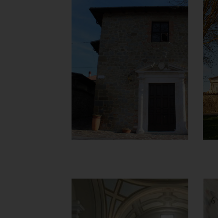
Chiesa della
Madonna del
Carminei
Facciata
]
Clicca per ingrandire
[
Chiesa della
Madonna del