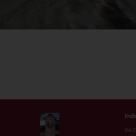
Indi
Via