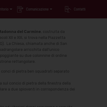
ritorio
Comunicazione
Contatti
Madonna del Carmine
, costruita da
li XII e XIII, si trova nella Piazzetta
Q).
La Chiesa, chiamata anche di San
adrangolare arricchita dall'unico
 poggiante su due colonnine di ordine
strone rettangolare.
n conci di pietra ben squadrati separato
a sul concio di pietra della finestra della
olare a due spioventi in corrispondenza dei