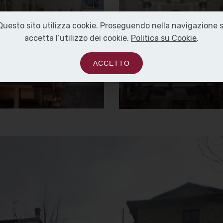
Carmine
Carmine
Questo sito utilizza cookie. Proseguendo nella navigazione s
Altare con pala di
Altare laterale
accetta l’utilizzo dei cookie.
Politica su Cookie
.
Nestore Bernardi
ACCETTO
]
Clicca per ingrandire
[
]
Clicca per ingrandire
[