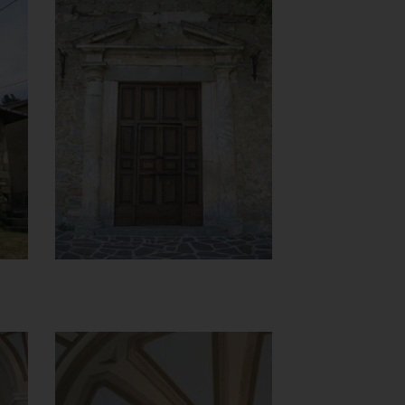
Chiesa della
Madonna del
Carmine
Portale
]
Clicca per ingrandire
[
Chiesa della
Madonna del