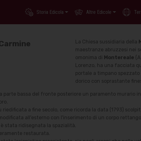
Storia Edicola
Altre Edicole
Ter
La Chiesa sussidiaria della
 Carmine
maestranze abruzzesi nei seco
omonima di
Montereale
(A
Lorenzo, ha una facciata qu
portale a timpano spezzato
dorico con soprastante fine
lla parte bassa del fronte posteriore un paramento murario i
oro.
 riedificata a fine secolo, come ricorda la data (1793) scolpit
 modificata all'esterno con l'inserimento di un corpo rettang
è stata ridisegnata la spazialità.
nteramente restaurata.