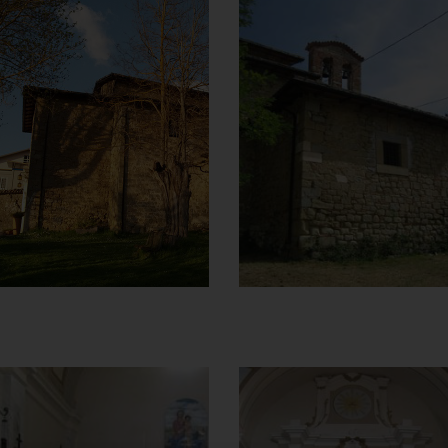
Chiesa della
Chiesa della
Madonna del
Madonna del
Carmine
Carmine
Vista dietro
Campanile
]
Clicca per ingrandire
[
]
Clicca per ingrandire
[
Chiesa della
Chiesa della
Madonna del
Madonna del