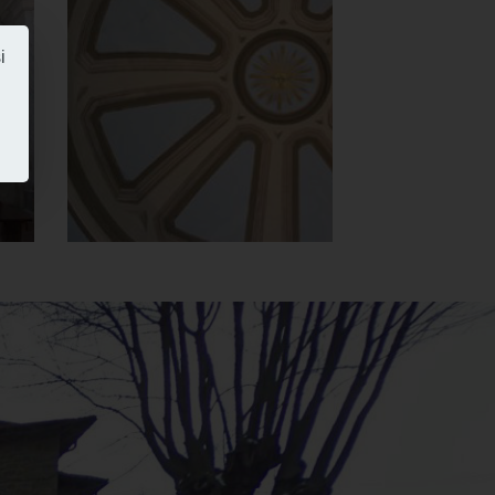
Carmine
i
Cupola semisferica
]
Clicca per ingrandire
[