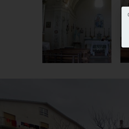
Carmine
Interno
]
e
Clicca per ingrandir
[