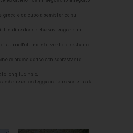
lte ed ulteriori danni seguirono a seguito
ce greca e da cupola semisferica su
lli di ordine dorico che sostengono un
rifatto nell'ultimo intervento di restauro
ine di ordine dorico con soprastante
rete longitudinale.
un ambone ed un leggio in ferro sorretto da