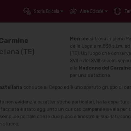
Storia Edicola
Altre Edicole
Ter
Morrice
si trova in pieno P
 Carmine
della Laga a m.838 s.l.m. ed
tellana (TE)
(TE). Un luogo che conserva 
XVII e del XVIII secolo, sep
alla
Madonna del Carmine
per una datazione.
Castellana
conduce al Ceppo ed è uno sparuto gruppo di case
.
nto non evidenzia caratteristiche particolari, ha la copertur
a facciata è stato aggiunto un curioso campanile a vela per
l semplice portale che le due piccole finestre ai suoi lati, son
n stucco.