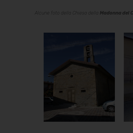
Alcune foto della Chiesa della
Madonna del 
Chiesa della
Madonna del
Carmine
Facciata
]
Clicca per ingrandire
[