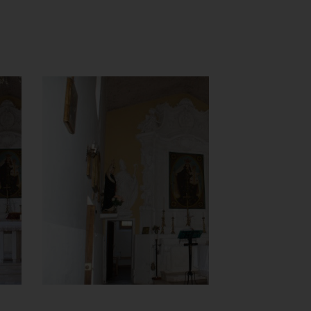
Chiesa della
Madonna del
Carmine
Altare
]
e
Clicca per ingrandir
[