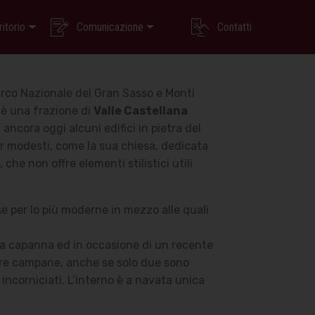
ritorio
Comunicazione
Contatti
arco Nazionale del Gran Sasso e Monti
 è una frazione di
Valle Castellana
ancora oggi alcuni edifici in pietra del
pur modesti, come la sua chiesa, dedicata
, che non offre elementi stilistici utili
 per lo più moderne in mezzo alle quali
a a capanna ed in occasione di un recente
 tre campane, anche se solo due sono
o incorniciati. L’interno è a navata unica