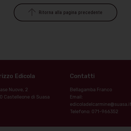
Ritorna alla pagina precedente
rizzo Edicola
Contatti
 Case Nuove, 2
Bellagamba Franco
0 Castelleone di Suasa
Email:
edicoladelcarmine@suasa.i
Telefono: 071-966352