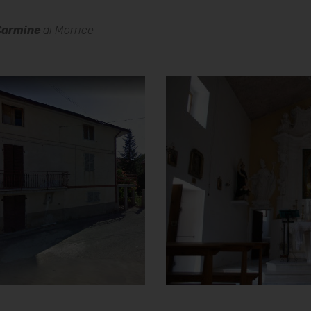
Carmine
di Morrice
Chiesa della
Chiesa della
Madonna del
Madonna del
Carmine
Carmine
Piazzetta della Chiesa
Interno con altare
]
Clicca per ingrandire
[
]
e
Clicca per ingrandir
[