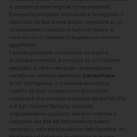
la scomparsa delle originali forme medievali.
Il prospetto principale, intonacato e tinteggiato, è
delimitato da due lesene laterali, impostate su un
alto basamento rivestito in lastre di marmo, e
coronato da un timpano triangolare con cornice
aggettante.
Il portale principale, incorniciato da stipiti e
architrave marmorei, è concluso da un frontone
spezzato, al centro del quale campeggia una
cartella con stemma dell'ordine
Carmelitano
.
Ai lati dell'ingresso, in posizione simmetrica
rispetto ad esso, si inseriscono due nicchie
contenenti due sculture marmoree del profeta Elia
e di San Giovanni Battista, collocate
originariamente sui pilastri dell'arco trionfale e
realizzate alla fine del XVII secolo da maestri
carraresi e, nella parte superiore della facciata, un
finestrone rettangolare incorniciato in marmo.