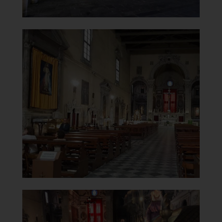
Chiesa di Santa Maria del
Carmine
Interno
]
Clicca per ingrandire
[
Chiesa di Santa Maria del