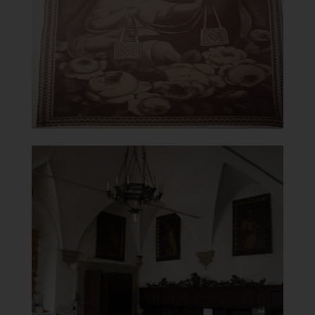
Immagine Madonna del Carmelo
]
Clicca per ingrandire
[
Chiesa di Santa Maria del
Carmine
Sacrestia
]
Clicca per ingrandire
[