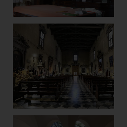
Chiesa di Santa Maria del
Carmine
Controfacciata
]
Clicca per ingrandire
[