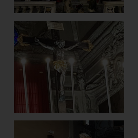
Chiesa di Santa Maria del
Carmine
Crocifisso
]
Clicca per ingrandire
[
Chiesa di Santa Maria del