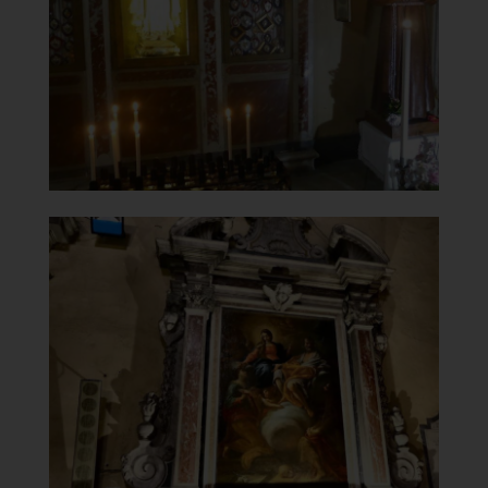
Ex Voto
]
Clicca per ingrandire
[
Chiesa di Santa Maria del
Carmine
Altare laterale
]
Clicca per ingrandire
[