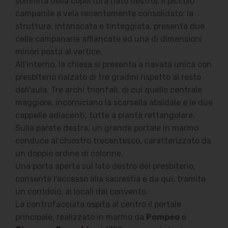
sommità della copertura (lato destro), il piccolo
campanile a vela recentemente consolidato: la
struttura, intonacata e tinteggiata, presenta due
celle campanarie affiancate ed una di dimensioni
minori posta al vertice.
All'interno, la chiesa si presenta a navata unica con
presbiterio rialzato di tre gradini rispetto al resto
dell'aula. Tre archi trionfali, di cui quello centrale
maggiore, incorniciano la scarsella absidale e le due
cappelle adiacenti, tutte a pianta rettangolare.
Sulla parete destra, un grande portale in marmo
conduce al chiostro trecentesco, caratterizzato da
un doppio ordine di colonne.
Una porta aperta sul lato destro del presbiterio,
consente l'accesso alla sacrestia e da qui, tramite
un corridoio, ai locali del convento.
La controfacciata ospita al centro il portale
principale, realizzato in marmo da
Pompeo
e