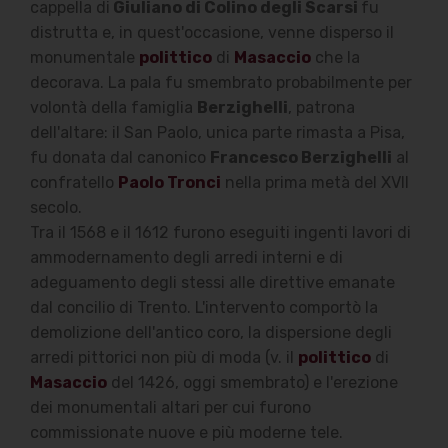
cappella di
Giuliano di Colino degli Scarsi
fu
distrutta e, in quest'occasione, venne disperso il
monumentale
polittico
di
Masaccio
che la
decorava. La pala fu smembrato probabilmente per
volontà della famiglia
Berzighelli
, patrona
dell'altare: il San Paolo, unica parte rimasta a Pisa,
fu donata dal canonico
Francesco Berzighelli
al
confratello
Paolo Tronci
nella prima metà del XVII
secolo.
Tra il 1568 e il 1612 furono eseguiti ingenti lavori di
ammodernamento degli arredi interni e di
adeguamento degli stessi alle direttive emanate
dal concilio di Trento. L'intervento comportò la
demolizione dell'antico coro, la dispersione degli
arredi pittorici non più di moda (v. il
polittico
di
Masaccio
del 1426, oggi smembrato) e l'erezione
dei monumentali altari per cui furono
commissionate nuove e più moderne tele.