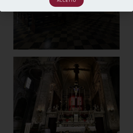
ACCETTO
]
Clicca per ingrandire
[
Chiesa di Santa Maria del
Carmine
Altare maggiore
]
Clicca per ingrandire
[