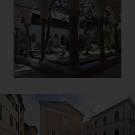
Chiesa di Santa Maria del
Carmine
Chiostro
]
Clicca per ingrandire
[