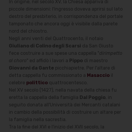
In origine, nel secolo XV, la Chiesa appariva di
piccole dimensioni: l'ingresso doveva aprirsi sul lato
destro del presbiterio, in corrispondenza del portale
tamponato che ancora oggi è visibile dalla parete
nord del chiostro.
Negli anni venti del Quattrocento, il notaio
Giuliano di Colino degli Scarsi
da San Giusto
fece costruire a sue spese una cappella "
dirimpetto
al choro
" ed affidò i lavori a
Pippo
di maestro
Giovanni da Gante
picchiapietre. Per l'altare di
detta cappella fu commissionato a
Masaccio
il
celebre
polittico
quattrocentesco.
Nel XV secolo (1427), nella navata della chiesa fu
eretta la cappella della famiglia
Dal Poggio
, in
seguito donata all'Università dei Mercanti catalani
in cambio della possibilità di costruire un altare per
la famiglia nella sacrestia.
Tra la fine del XVI e l'inizio del XVII secolo, la