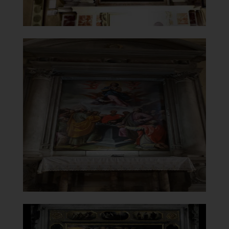
Chiesa di Santa Maria del
Carmine
Altare laterale
]
Clicca per ingrandire
[