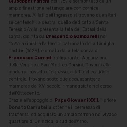
Giuseppe Franchi
nel 1757 e sormontato da un
ampio finestrone rettangolare con cornice
marmorea. Ai lati dell'ingresso si trovano due altari
seicenteschi: a destra, quello dedicato a Santa
Teresa d'Avila, presenta la tela dell'Estasi della
santa, dipinta da
Crescenzio Gambarelli
nel
1622; a sinistra l'altare di patronato della famiglia
Taddei
(1629), è ornato dalla tela coeva di
Francesco Curradi
raffigurante l'Apparizione
della Vergine a Sant'Andrea Corsini. Davanti alla
moderna bussola d'ingresso, ai lati del corridoio
centrale, trovano posto due acquasantiere
marmoree del XVI secolo, rimaneggiate nel corso
dell'Ottocento.
Grazie all'appoggio di
Papa Giovanni XXII
, il priore
Donato Carratella
ottenne il permesso di
trasferirsi ed acquistò un ampio terreno nel vivace
quartiere di Chinzica, a sud dell'Arno.