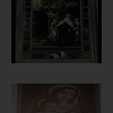
Chiesa di Santa Maria del
Carmine
Altare laterale
]
Clicca per ingrandire
[
Chiesa di Santa Maria del
Carmine