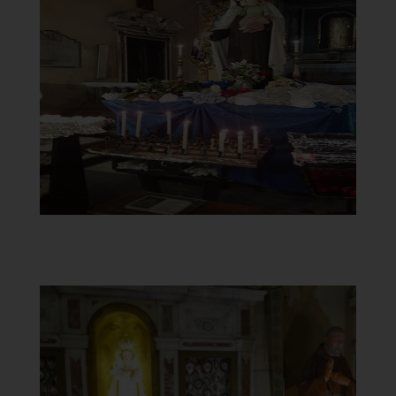
Carmine
Statua Madonna del Carmine
]
Clicca per ingrandire
[
Chiesa di Santa Maria del
Carmine