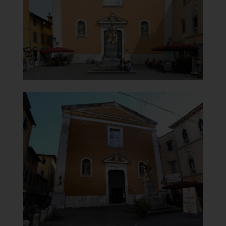
]
Clicca per ingrandire
[
Chiesa di Santa Maria del
Carmine
Vista centrale
]
Clicca per ingrandire
[