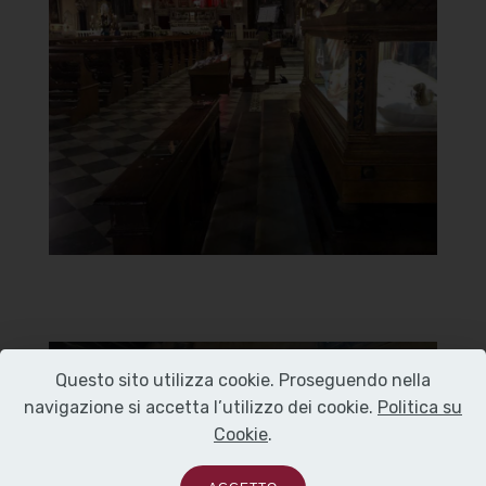
Carmine
Parete destra
]
Clicca per ringrandire
[
Questo sito utilizza cookie. Proseguendo nella
Chiesa di Santa Maria del
navigazione si accetta l’utilizzo dei cookie.
Politica su
Carmine
Cookie
.
Parete sinistra