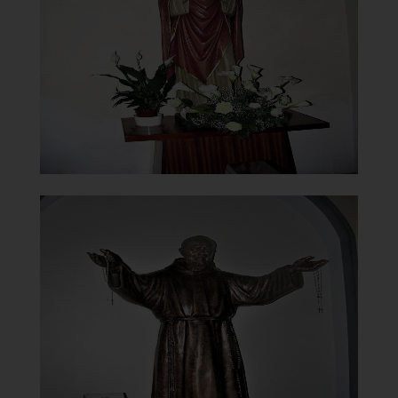
Statua di Cristo
]
Clicca per ingrandire
[
Chiesa della Vergine del
Carmelo
Statua
]
Clicca per ingrandire
[