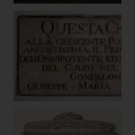
Chiesa della Vergine del
Carmelo
Lapide del 1837
]
Clicca per ingrandire
[
Chiesa della Vergine del
Carmelo