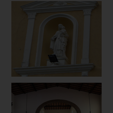
Chiesa della Vergine del
Carmelo
Statua sopra il portale
]
Clicca per ingrandire
[
Chiesa della Vergine del
Carmelo