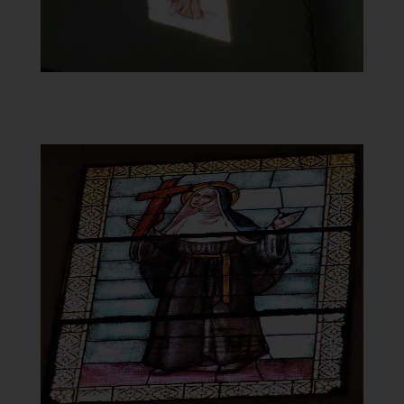
Chiesa della Vergine del
Carmeloi
Vetrata
]
Clicca per ingrandire
[