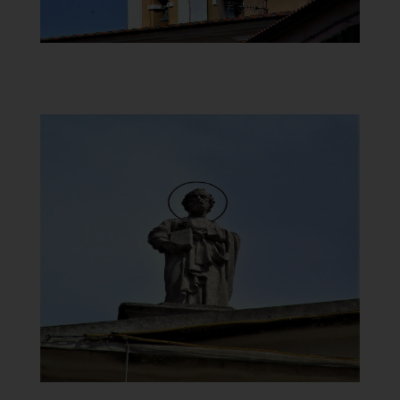
Chiesa della Vergine del
Carmelo
Statua sopra la Chiesa
]
Clicca per ingrandire
[