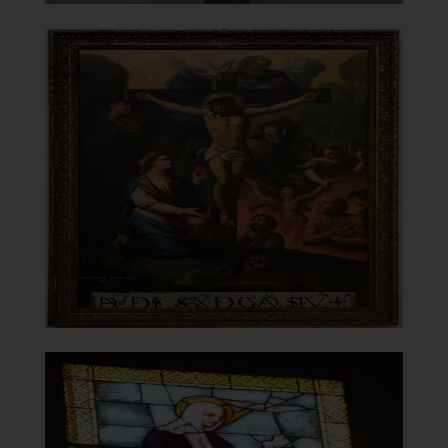
Chiesa della Vergine del
Carmelo
Dipinto di Francesco Basile
]
Clicca per ingrandire
[
Chiesa della Vergine del
Carmelo