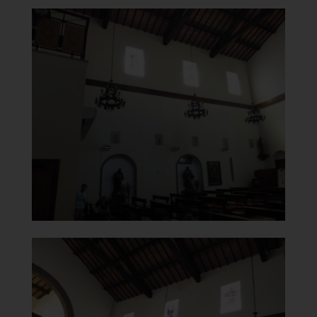
Chiesa della Vergine del
Carmelo
Parete sinistra
]
Clicca per ingrandire
[
Chiesa della Vergine del
Carmelo