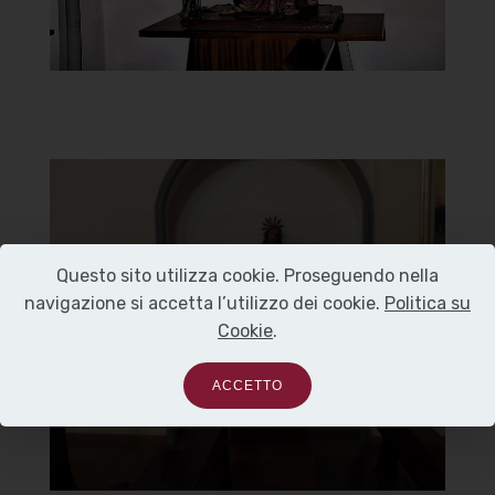
Chiesa della Vergine del
Carmelo
Questo sito utilizza cookie. Proseguendo nella
Statua Gesù
navigazione si accetta l’utilizzo dei cookie.
Politica su
Cookie
.
]
Clicca per ingrandire
[
ACCETTO