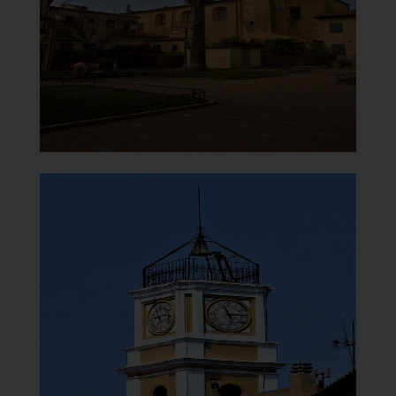
]
Clicca per ingrandire
[
Chiesa della Vergine del
Carmelo
Campanile
]
Clicca per ingrandire
[