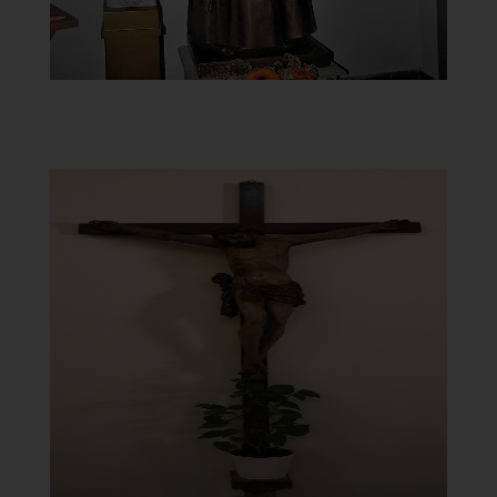
Chiesa della Vergine del
Carmelo
Crocifisso
]
[Clicca per ingrandire