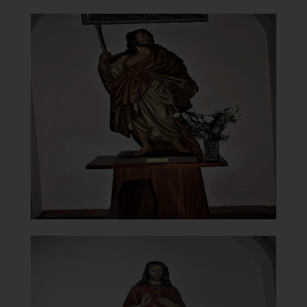
Chiesa della Vergine del
Carmelo
Statua San Giacomo
]
Clicca per ingrandire
[
Chiesa della Vergine del
Carmelo