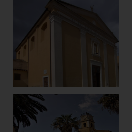
Chiesa della Vergine del
Carmelo
Portale
]
Clicca per ingrandire
[
Chiesa della Vergine del
Carmelo
Vista dal retro