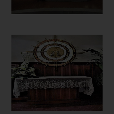
Chiesa della Vergine del
Carmelo
Tabernacolo
]
Clicca per ingrandire
[