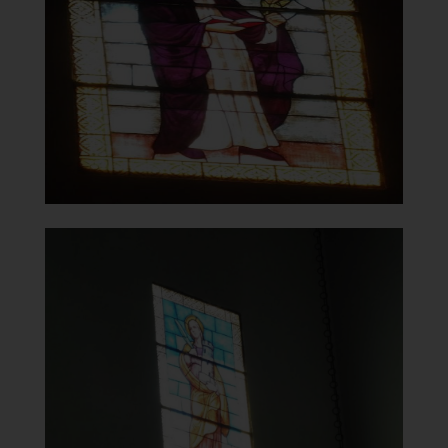
Vetrata
]
Clicca per ingrandire
[
Chiesa della Vergine del
Carmelo
Vetrata
]
Clicca per ingrandire
[