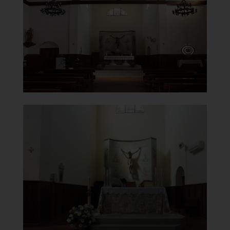
Interno
]
Clicca per ingrandire
[
Chiesa della Vergine del
Carmelo
Altare
]
Clicca per ingrandire
[