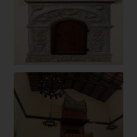
Tabernacolo
]
Clicca per ingrandire
[
Chiesa della Vergine del
Carmelo
Controfacciata
]
Clicca per ingrandire
[