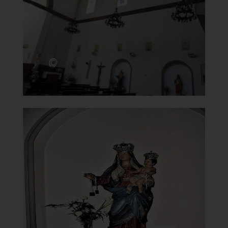
Parete destra
]
Clicca per ingrandire
[
Chiesa della Vergine del
Carmelo
Statua Madonna del Carmine
]
Clicca per ingrandire
[