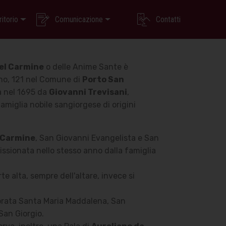
ritorio
Comunicazione
Contatti
el Carmine
o delle Anime Sante è
uno, 121 nel Comune di
Porto San
ta nel 1695 da
Giovanni Trevisani
,
miglia nobile sangiorgese di origini
 Carmine
, San Giovanni Evangelista e San
sionata nello stesso anno dalla famiglia
te alta, sempre dell'altare, invece si
lorata Santa Maria Maddalena, San
 San Giorgio.