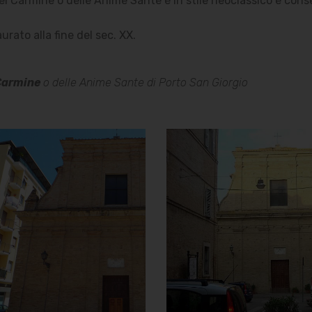
 Carmine o delle Anime Sante è in stile neoclassico e conser
rato alla fine del sec. XX.
Carmine
o delle Anime Sante di Porto San Giorgio
Chiesa della
Chiesa della
Madonna del
Madonna del
Carmine o
Carmine o
delle Anime
delle Anime
Sante
Sante
Facciata
Vista da Via F. Gentili
]
Clicca per ingrandire
[
]
Clicca per ingrandire
[