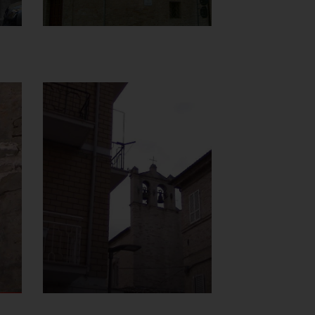
Chiesa della
Madonna del
Carmine o
delle Anime
Sante
Vista da Via F. Gentili
]
Clicca per ingrandire
[