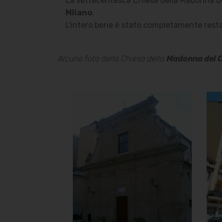
La settecentesca Chiesa della Madonna del
Mliano
.
L'intero bene è stato completamente restau
Alcune foto della Chiesa della
Madonna del 
Chiesa della
Madonna del
Carmine o
delle Anime
Sante
Chiesa
]
Clicca per ingrandire
[