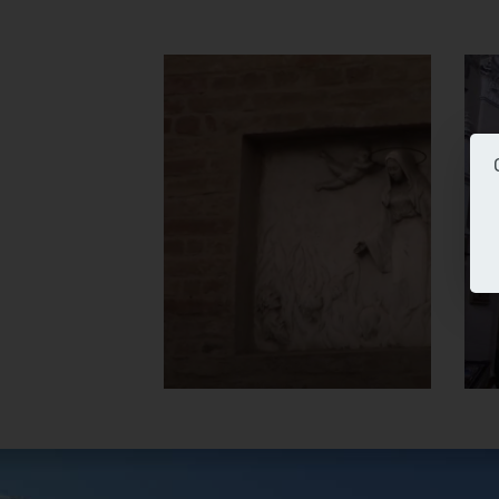
Chiesa della
Madonna del
Carmine o
delle Anime
Sante
Scultura sopra il portale
]
Clicca per ingrandire
[