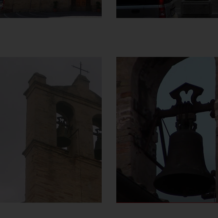
Chiesa della
Chiesa della
Madonna del
Madonna del
Carmine o
Carmine o
delle Anime
delle Anime
Sante
Sante
Campanile a vela
Campane
]
Clicca per ringrandire
[
]
Clicca per ingrandire
[