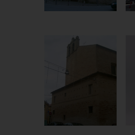
Chiesa della
Madonna del
Carmine o
delle Anime
Sante
Vista da Via G. Properzi
]
Clicca per ingrandire
[