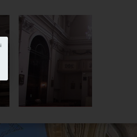
Chiesa della
Madonna del
Carmine o
i
delle Anime
Sante
Controfacciata
]
Clicca per ingrandire
[