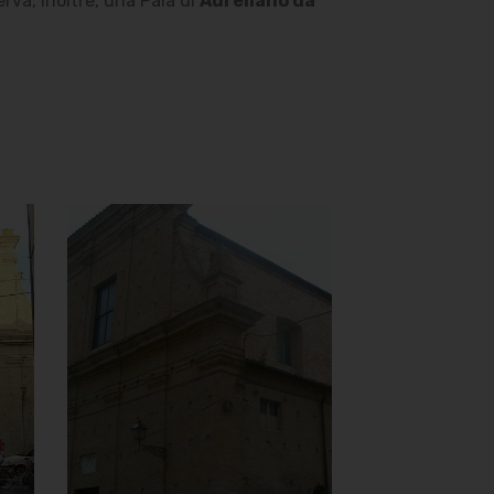
va, inoltre, una Pala di
Aureliano da
Chiesa della
Madonna del
Carmine o
delle Anime
Sante
Vista da Via Giordano
Bruno
]
Clicca per ingrandire
[