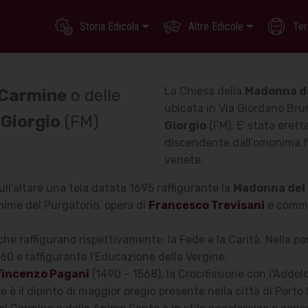
Storia Edicola
Altre Edicole
Ter
La Chiesa della
Madonna d
 Carmine
o delle
ubicata in Via Giordano Br
 Giorgio
(FM)
Giorgio
(FM). E' stata eret
discendente dall'omonima fa
venete.
ll'altare una tela datata 1695 raffigurante la
Madonna del
nime del Purgatorio, opera di
Francesco Trevisani
e commis
he raffigurano rispettivamente: la Fede e la Carità. Nella par
60 e raffigurante l'Educazione della Vergine.
Vincenzo Pagani
(1490 – 1568), la Crocifissione con l'Addo
 è il dipinto di maggior pregio presente nella città di Porto