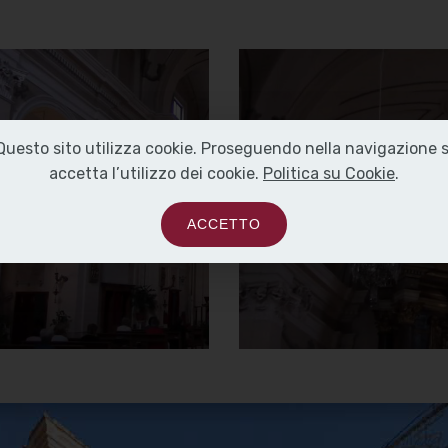
Chiesa della
Chiesa della
Madonna del
Madonna del
Carmine o
Carmine o
Questo sito utilizza cookie. Proseguendo nella navigazione s
delle Anime
delle Anime
accetta l’utilizzo dei cookie.
Politica su Cookie
.
Sante
Sante
ACCETTO
Interno
Opera di Filippo Ricci
]
Clicca per ingrandire
[
]
Clicca per ingrandire
[