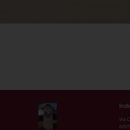
Indi
Via
6001