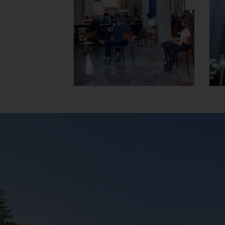
Interno
]
Clicca per ingrandire
[