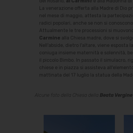
del Rosario,
al Carmin
e e alla Madonna di
La venerazione offerta alla Madre di Dio pro
nel mese di maggio, attesta la partecipazio
radici popolari, anche se non si conoscono c
Attualmente le tre processioni si muovono 
Carmine
alla Chiesa madre, dove si svolgo
Nell'abside, dietro l'altare, viene esposta
coniuga insieme maternità e solennità, bel
il piccolo Bimbo. In passato il simulacro, 
chiese e in piazza si assisteva all'element
mattinata del 17 luglio la statua della Ma
Alcune foto della Chiesa della
Beata Vergine
Chiesa della