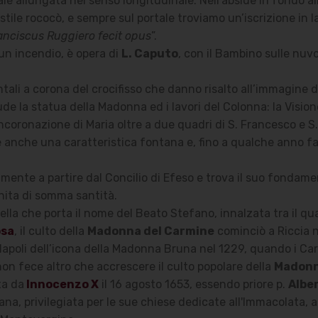
e allungata nel senso longitudinale. Nell’abside in fondo all
tile rococò, e sempre sul portale troviamo un’iscrizione in la
anciscus Ruggiero fecit opus
”.
un incendio, è opera di
L. Caputo
, con il Bambino sulle nuvo
ali a corona del crocifisso che danno risalto all’immagine 
e la statua della Madonna ed i lavori del Colonna: la Visione
ncoronazione di Maria oltre a due quadri di S. Francesco e S.
 anche una caratteristica fontana e, fino a qualche anno fa
amente a partire dal Concilio di Efeso e trova il suo fondame
gnita di somma santità.
ella che porta il nome del Beato Stefano, innalzata tra il qua
osa
, il culto della
Madonna del Carmine
cominciò a Riccia 
Napoli dell’icona della Madonna Bruna nel 1229, quando i Car
on fece altro che accrescere il culto popolare della
Madonn
ta da
Innocenzo X
il 16 agosto 1653, essendo priore p.
Albe
ana, privilegiata per le sue chiese dedicate all'Immacolata, 