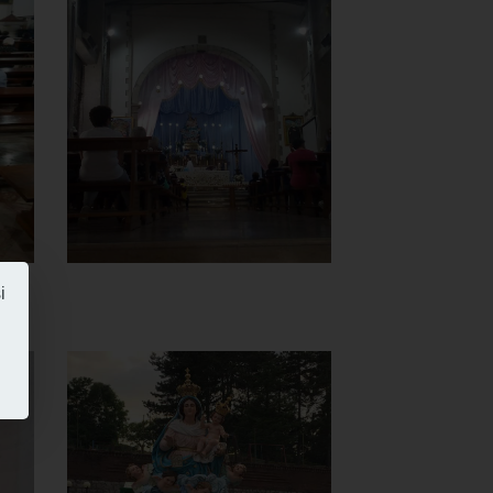
Beata Vergine
del Carmine
Altare
]
Clicca per ingrandire
[
i
Chiesa della
Beata Vergine
del Carmine