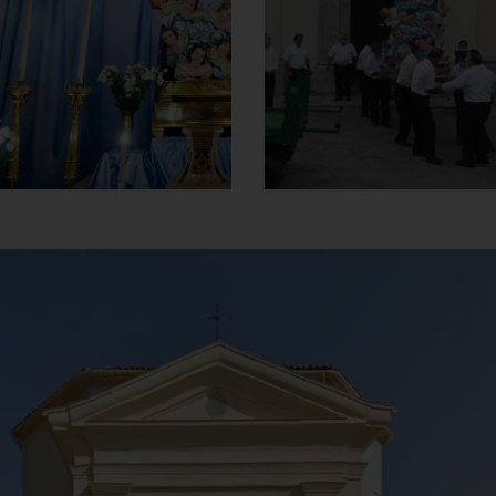
Statua Madonna del
Processione
Carmine
]
Clicca per ingrandire
[
]
Clicca per ingrandire
[