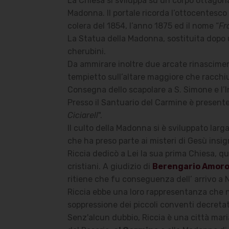
La Chiesa si sviluppa su un corpo ottagonal
Madonna. Il portale ricorda l’ottocentesco s
colera del 1854, l’anno 1875 ed il nome “
Fr
La Statua della Madonna, sostituita dopo 
cherubini.
Da ammirare inoltre due arcate rinasciment
tempietto sull’altare maggiore che racchiud
Consegna dello scapolare a S. Simone e l’I
Presso il Santuario del Carmine è presente
Ciciarell
".
Il culto della Madonna si è sviluppato larg
che ha preso parte ai misteri di Gesù insi
Riccia dedicò a Lei la sua prima Chiesa, qu
cristiani. A giudizio di
Berengario Amor
ritiene che fu conseguenza dell’ arrivo a 
Riccia ebbe una loro rappresentanza che n
soppressione dei piccoli conventi decreta
Senz'alcun dubbio, Riccia è una città mari