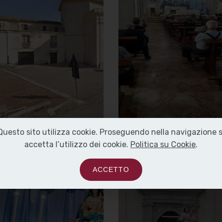
Beata Vergine
Beata Vergine
del Carmine
del Carmine
Vista dalla parte
Interno
sinistra
]
e
Clicca per ingrandir
[
]
Clicca per ingrandire
[
Questo sito utilizza cookie. Proseguendo nella navigazione s
accetta l’utilizzo dei cookie.
Politica su Cookie
.
ACCETTO
Chiesa della
Chiesa della
Beata Vergine
Beata Vergine
del Carmine
del Carmine