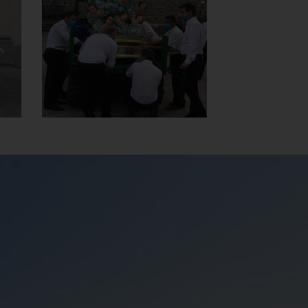
Processione
]
Clicca per ingrandire
[