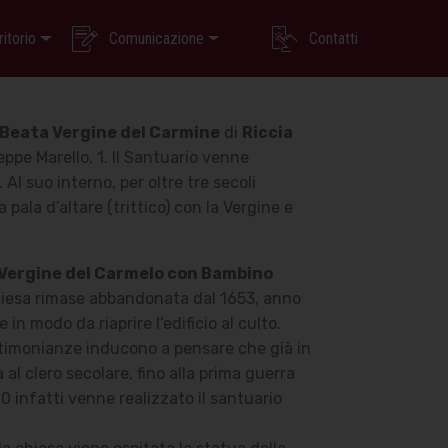
ritorio
Comunicazione
Contatti
Beata Vergine del Carmine
di
Riccia
eppe Marello, 1.
Il Santuario venne
. Al suo interno, per oltre tre secoli
 pala d’altare (trittico) con la Vergine e
Vergine del Carmelo con Bambino
 chiesa rimase abbandonata dal 1653, anno
n modo da riaprire l’edificio al culto.
stimonianze inducono a pensare che già in
al clero secolare, fino alla prima guerra
60 infatti venne realizzato il santuario