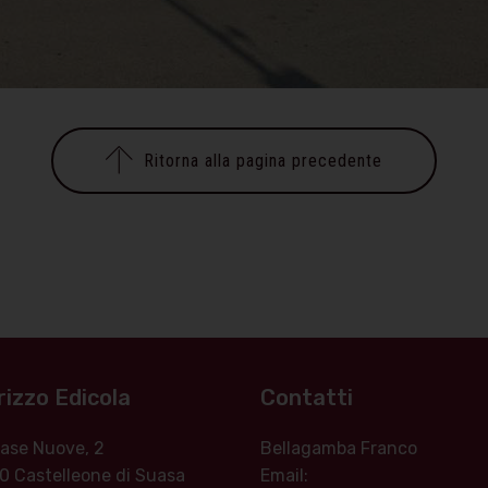
Ritorna alla pagina precedente
rizzo Edicola
Contatti
 Case Nuove, 2
Bellagamba Franco
0 Castelleone di Suasa
Email: