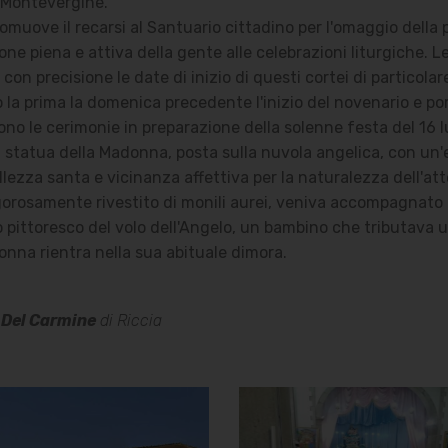
 Montevergine.
muove il recarsi al Santuario cittadino per l'omaggio della pro
ne piena e attiva della gente alle celebrazioni liturgiche. L
on precisione le date di inizio di questi cortei di particolar
la prima la domenica precedente l'inizio del novenario e por
no le cerimonie in preparazione della solenne festa del 16 l
 la statua della Madonna, posta sulla nuvola angelica, con un
lezza santa e vicinanza affettiva per la naturalezza dell'att
rigorosamente rivestito di monili aurei, veniva accompagnato d
o pittoresco del volo dell'Angelo, un bambino che tributava 
donna rientra nella sua abituale dimora.
 Del Carmine
di Riccia
Chiesa della
Chiesa della