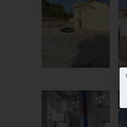
Beata Vergine
del Carmine
Chiesa
]
Clicca per ingrandire
[
Chiesa della
Beata Vergine
del Carmine