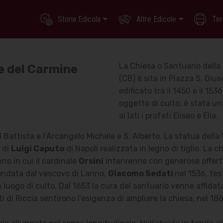
Storia Edicola
Altre Edicole
Ter
La Chiesa o Santuario della
e del Carmine
(CB) è sita in Piazza S. Gius
edificato tra il 1450 e il 1536
oggetto di culto, è stata una
ai lati i profeti Eliseo e Elia.
l Battista e l’Arcangelo Michele e S. Alberto.
La statua della
 di
Luigi Caputo
di Napoli realizzata in legno di tiglio. La
nno in cui il cardinale
Orsini
intervenne con generose offerte i
ondata dal vescovo di Larino,
Giacomo Sedati
nel 1536, te
uogo di culto. Dal 1653 la cura del santuario venne affidata 
i di Riccia sentirono l’esigenza di ampliare la chiesa, nel 18