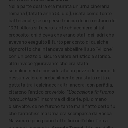
Nella parte destra era murata un'urna cineraria
romana (datata anno 50 d.c.), usata come fonte
battesimale, se ne perse traccia dopo i restauri del
1991.
Allora si fecero tante chiacchiere al tal
proposito: chi diceva che erano stati dei ladri che
avevano eseguito il furto per conto di qualche
signorotto che intendeva abbellire il suo “villone”
con un pezzo di sicuro valore artistico e storico;
altri invece “giuravano” che era stata
semplicemente considerata un pezzo di marmo di
nessun valore e probabilmente era stata rotta e
gettata tra i calcinacci; altri ancora, con perfidia,
citarono l’antico proverbio: “
L’occasione fa l’uomo
ladro…chissa!
”. Insomma di dicerie, più o meno
disinvolte, ce ne furono tante ma il fatto certo fu
che l’antichissima Urna era scomparsa da Rocca
Massima e pian piano tutto finì nell’oblio, fino a
quando il geometra
Angelo Tomei
, titolare della