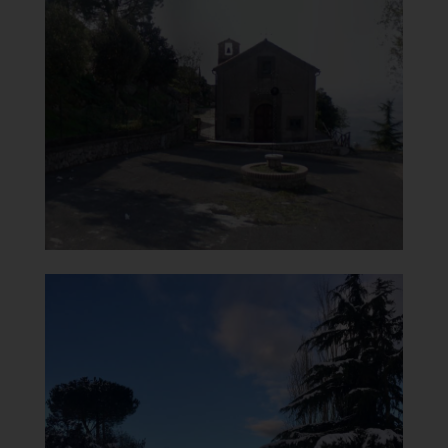
Chiesa della Madonna del
Carmine
Vista dall'inizio Viale
]
Clicca per ingrandire
[
Chiesa della Madonna del
Carmine
Vista con neve