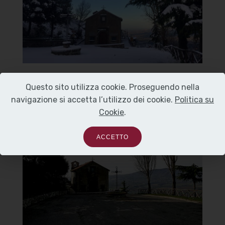
]
Clicca per ingrandire
[
Questo sito utilizza cookie. Proseguendo nella
navigazione si accetta l’utilizzo dei cookie.
Politica su
Chiesa della Madonna del
Cookie
.
Carmine
ACCETTO
Vista dall'inizio Viale
]
Clicca per ingrandire
[