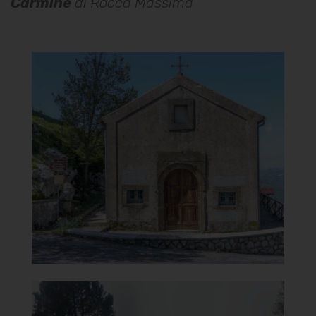
Carmine
di Rocca Massima
Chiesa della Madonna del
Carmine
Facciata
]
Clicca per ingrandire
[