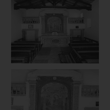
Chiesa della Madonna del
Carmine
Interno
]
Clicca per ingrandire
[
Chiesa della Madonna del
Carmine
Altare