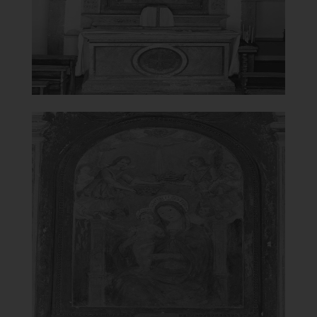
]
Clicca per ingrandire
[
Chiesa della Madonna del
Carmine
Incoronazione di Maria Vergine
]
Clicca per ingrandire
[