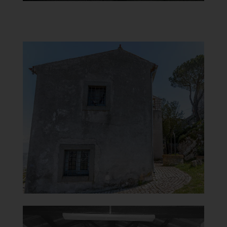
Chiesa della Madonna del
Carmine
Retro
]
Clicca per ingrandire
[