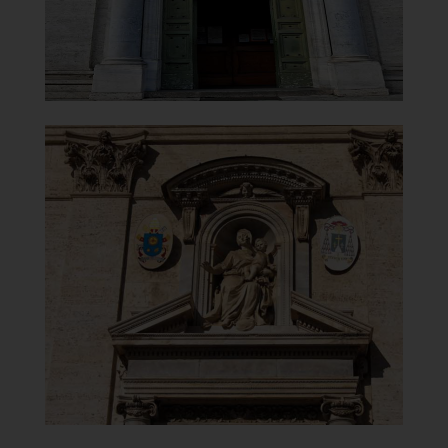
]
Clicca per ingrandire
[
Chiesa di Santa Maria del
Carmelo
in Traspontina
Nicchia sopra il portale
]
Clicca per ingrandire
[