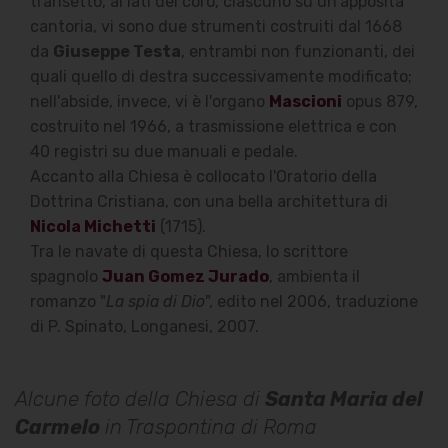
transetto, ai lati del coro, ciascuno su un'apposita
cantoria, vi sono due strumenti costruiti dal 1668
da
Giuseppe Testa
, entrambi non funzionanti, dei
quali quello di destra successivamente modificato;
nell'abside, invece, vi è l'organo
Mascioni
opus 879,
costruito nel 1966, a trasmissione elettrica e con
40 registri su due manuali e pedale.
Accanto alla Chiesa è collocato l'Oratorio della
Dottrina Cristiana, con una bella architettura di
Nicola Michetti
(1715).
Tra le navate di questa Chiesa, lo scrittore
spagnolo
Juan Gomez Jurado
, ambienta il
romanzo "
La spia di Dio
", edito nel 2006, traduzione
di P. Spinato, Longanesi, 2007.
Alcune foto della Chiesa di
Santa Maria del
Carmelo
in Traspontina di Roma