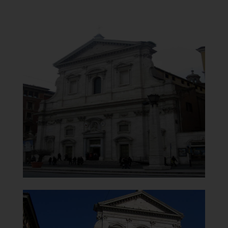
Chiesa di Santa Maria del
Carmelo
in Traspontina
Chiesa
]
Clicca per ingrandire
[
Chiesa di Santa Maria del