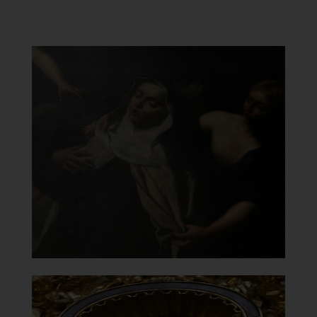
Chiesa di Santa Maria del
Carmelo
in Traspontina
Santa Teresa di Antonio Gherardi
]
Clicca per ingrandire
[
Chiesa di Santa Maria del