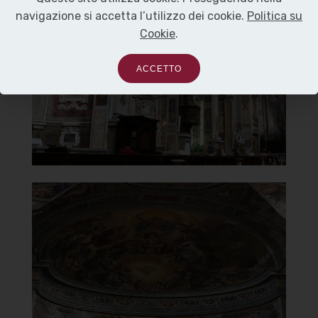
Carmelo
navigazione si accetta l’utilizzo dei cookie.
Politica su
in Traspontina
Cookie
.
Interno parete sinistra
ACCETTO
]
Clicca per ingrandire
[
Chiesa di Santa Maria del
Carmelo
in Traspontina
Cupola