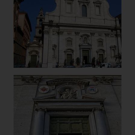
Carmelo
in Traspontina
Facciata
]
Clicca per ingrandire
[
Chiesa di Santa Maria del
Carmelo
in Traspontina
Portale