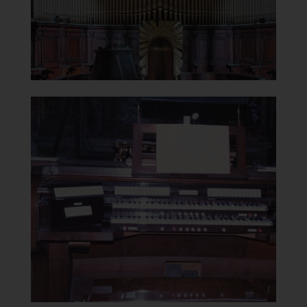
]
Clicca per ingrandire
[
Chiesa di Santa Maria del
Carmelo
in Traspontina
Tastiere
]
Clicca per ingrandire
[