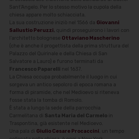
Sant'Angelo. Per lo stesso motivo la cupola della
chiesa appare molto schiacciata.
La sua costruzione iniziò nel 1566 da
Giovanni
Sallustio Peruzzi
,
quindi proseguirono i lavori con
l’architetto bolognese
Ottaviano Mascherino
(che è anche il progettista della prima struttura del
Palazzo del Quirinale e della Chiesa di San
Salvatore a Lauro) e furono terminati da
Francesco Paparelli
nel 1637.
La Chiesa occupa probabilmente il luogo in cui
sorgeva un antico sepolcro di epoca romana a
forma di piramide, che nel Medioevo si riteneva
fosse stata la tomba di Romolo.
È stata a lungo la sede della parrocchia
Carmelitana di
Santa Maria del Carmelo
in
Traspontina, già esistente nel Medioevo.
Una pala di
Giulio Cesare Procaccini
, un tempo
collocata nella chiesa, è oggi a New York.