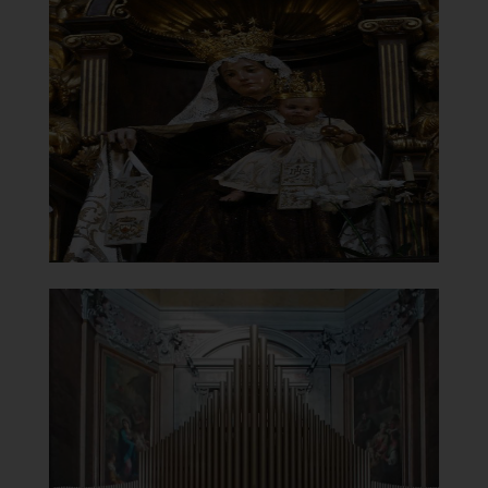
Carmelo
in Traspontina
Statua Madonna del Carmine
]
Clicca per ingrandire
[
Chiesa di Santa Maria del
Carmelo
in Traspontina
Organo Mascioni
opus 879