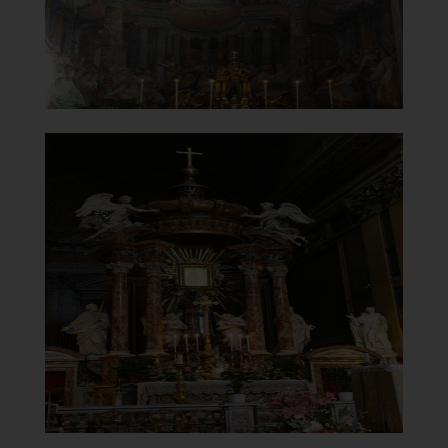
]
Clicca per ingrandire
[
Chiesa di Santa Maria del
Carmelo
in Traspontina
Altare di Carlo Fontana
]
Clicca per ingrandire
[