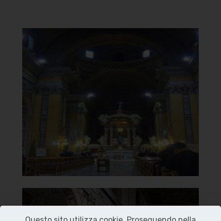
Chiesa di Santa Maria del
Carmelo
in Traspontina
Interno
]
Clicca per ingrandire
[
Chiesa di Santa Maria del
Questo sito utilizza cookie. Proseguendo nella