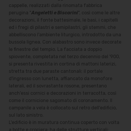
cappelle, realizzati dalla rinomata fabbrica
perugina "
Angeletti e Biscarini
", così come le altre
decorazioni, il fonte battesimale, le basi, i capitelli
ed i fregi di pilastri e semipilastri, gli stemmi, che
abbelliscono l'ambiente liturgico, introdotto da una
bussola lignea. Con alabastro sono invece decorate
le finestre del tempio. La facciata a doppio
spiovente, completata nel terzo decennio del '900,
si presenta rivestita in cortina di mattoni laterizi,
stretta tra due paraste cantonali; il portale
d'ingresso con lunetta, affiancato da monofore
laterali, ed il sovrastante rosone, presentano
anch'essi cornici e decorazioni in terracotta, così
come il cornicione sagomato di coronamento. Il
campanile a vela è collocato sul retro dell'edificio,
sul lato sinistro.
L'edificio è in muratura continua coperto con volta
a botte e crociera; ha delle strutture verticali: