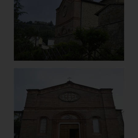
Vista panoramica
]
Clicca per ingrandire
[
Chiesa di Santa Maria del
Monte Carmelo
Facciata
]
Clicca per ingrandire
[