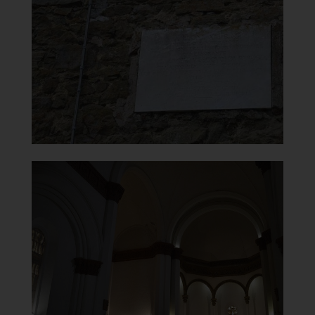
Epigrafe commemorativa
]
Clicca per ingrandire
[
Chiesa di Santa Maria del
Monte Carmelo
Interno
]
Clicca per ingrandire
[