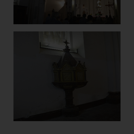
Chiesa di Santa Maria del
Monte Carmelo
Fonte Battesimale
]
Clicca per ingrandire
[