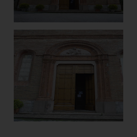
Chiesa di Santa Maria del
Monte Carmelo
Portale
]
Clicca per ingrandire
[