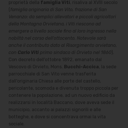
proprietà della
famiglia Viti
, risaliva al XVIII secolo
(
famiglia originaria di San Vito, frazione di San
Venanzo: da semplici allevatori e piccoli agricoltori
della Montagna Orvietana, i Viti riescono ad
emergere a livello sociale fino al loro ingresso nella
nobiltà nel corso dell'ottocento. Notevole sarà
anche il contributo dato al Risorgimento orvietano,
con
Carlo Viti
primo sindaco di Orvieto nel 1860
).
Con decreto dell'ottobre 1892, emanato dal
Vescovo di Orvieto, Mons.
Bucchi-Accica
, la sede
parrocchiale di San Vito venne trasferita
dall'originaria Chiesa alle porte del castello,
pericolante, scomoda e divenuta troppo piccola per
contenere la popolazione, ad un nuovo edificio da
realizzarsi in località Baccano, dove aveva sede il
municipio, accanto ai palazzi signorili e alle
botteghe, e dove si concentrava ormai la vita
sociale.