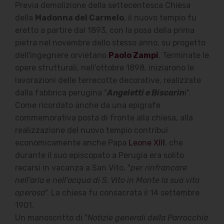
Previa demolizione della settecentesca Chiesa
della
Madonna del Carmelo
, il nuovo tempio fu
eretto a partire dal 1893, con la posa della prima
pietra nel novembre dello stesso anno, su progetto
dell'ingegnere orvietano
Paolo Zampi
. Terminate le
opere strutturali, nell'ottobre 1898, iniziarono le
lavorazioni delle terrecotte decorative, realizzate
dalla fabbrica perugina "
Angeletti e Biscarin
i".
Come ricordato anche da una epigrafe
commemorativa posta di fronte alla chiesa, alla
realizzazione del nuovo tempio contribuì
economicamente anche Papa
Leone XII
I
, che
durante il suo episcopato a Perugia era solito
recarsi in vacanza a San Vito, "
per rinfrancare
nell'aria e nell'acqua di S. Vito in Monte la sua vita
operosa
". La chiesa fu consacrata il 14 settembre
1901.
Un manoscritto di "
Notizie generali della Parrocchia