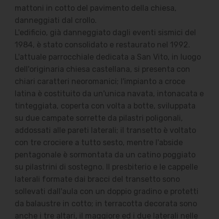
mattoni in cotto del pavimento della chiesa,
danneggiati dal crollo.
L'edificio, già danneggiato dagli eventi sismici del
1984, è stato consolidato e restaurato nel 1992.
L'attuale parrocchiale dedicata a San Vito, in luogo
dell'originaria chiesa castellana, si presenta con
chiari caratteri neoromanici; l'impianto a croce
latina è costituito da un'unica navata, intonacata e
tinteggiata, coperta con volta a botte, sviluppata
su due campate sorrette da pilastri poligonali,
addossati alle pareti laterali; il transetto è voltato
con tre crociere a tutto sesto, mentre l'abside
pentagonale è sormontata da un catino poggiato
su pilastrini di sostegno. Il presbiterio e le cappelle
laterali formate dai bracci del transetto sono
sollevati dall'aula con un doppio gradino e protetti
da balaustre in cotto; in terracotta decorata sono
anche i tre altari, il maggiore ed i due laterali nelle