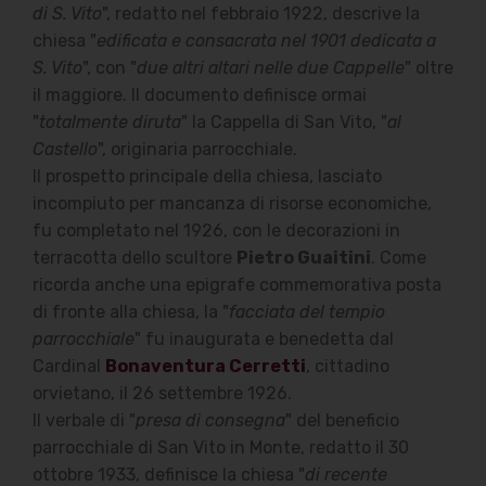
di S. Vito
", redatto nel febbraio 1922, descrive la
chiesa "
edificata e consacrata nel 1901 dedicata a
S. Vito
", con "
due altri altari nelle due Cappelle
" oltre
il maggiore. Il documento definisce ormai
"
totalmente diruta
" la Cappella di San Vito, "
al
Castello
", originaria parrocchiale.
Il prospetto principale della chiesa, lasciato
incompiuto per mancanza di risorse economiche,
fu completato nel 1926, con le decorazioni in
terracotta dello scultore
Pietro Guaitini
. Come
ricorda anche una epigrafe commemorativa posta
di fronte alla chiesa, la "
facciata del tempio
parrocchiale
" fu inaugurata e benedetta dal
Cardinal
Bonaventura Cerretti
, cittadino
orvietano, il 26 settembre 1926.
Il verbale di "
presa di consegna
" del beneficio
parrocchiale di San Vito in Monte, redatto il 30
ottobre 1933, definisce la chiesa "
di recente