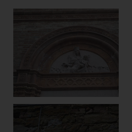
Chiesa di Santa Maria del
Monte Carmelo
Lunetta
]
Clicca per ingrandire
[
Chiesa di Santa Maria del
Monte Carmelo