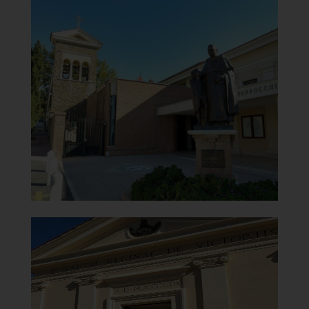
Chiesa di Santa Maria del
Carmine
Vista con campanile
]
Clicca per ingrandire
[
Chiesa di Santa Maria del
Carmine
Portale