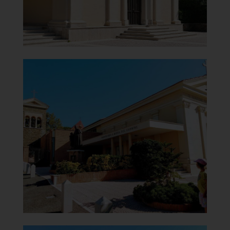
Chiesa di Santa Maria del
Carmine
Lato sinistro
]
Clicca per ingrandire
[