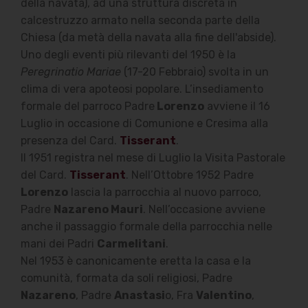
della navata), ad una struttura discreta in
calcestruzzo armato nella seconda parte della
Chiesa (da metà della navata alla fine dell'abside).
Uno degli eventi più rilevanti del 1950 è la
Peregrinatio Mariae
(17-20 Febbraio) svolta in un
clima di vera apoteosi popolare. L’insediamento
formale del parroco Padre
Lorenzo
avviene il 16
Luglio in occasione di Comunione e Cresima alla
presenza del Card.
Tisserant
.
Il 1951 registra nel mese di Luglio la Visita Pastorale
del Card.
Tisserant
. Nell’Ottobre 1952 Padre
Lorenzo
lascia la parrocchia al nuovo parroco,
Padre
Nazareno Mauri
. Nell’occasione avviene
anche il passaggio formale della parrocchia nelle
mani dei Padri
Carmelitani
.
Nel 1953 è canonicamente eretta la casa e la
comunità, formata da soli religiosi, Padre
Nazareno
, Padre
Anastasi
o, Fra
Valentino
,