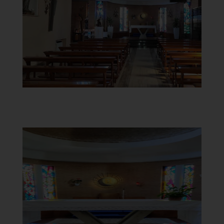
Interno
]
Clicca per ingrandire
[
Chiesa di Santa Maria del
Carmine
Altare