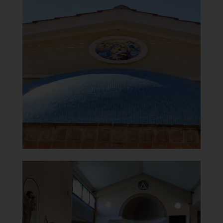
Chiesa di Santa Maria del
Carmine
Retro
]
Clicca per ingrandire
[
Chiesa di Santa Maria del
Carmine