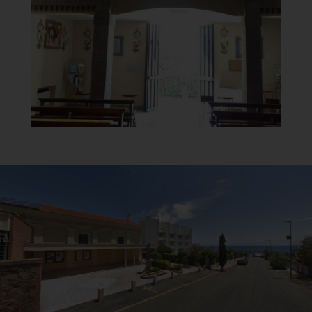
Controfacciata
]
Clicca per ingrandire
[