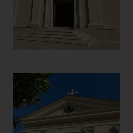
]
Clicca per ingrandire
[
Chiesa di Santa Maria del
Carmine
Frontone