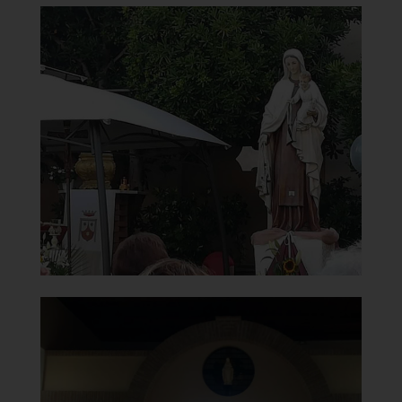
Chiesa di Santa Maria del
Carmine
Statua in processione
]
Clicca per ingrandire
[
Chiesa di Santa Maria del
Carmine