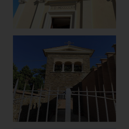
]
Clicca per ingrandire
[
Chiesa di Santa Maria del
Carmine
Campanile
]
Clicca per ingrandire
[