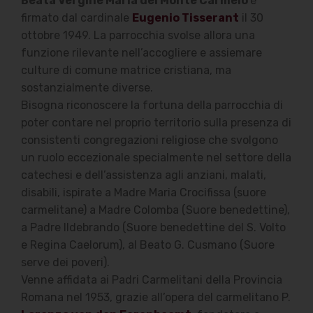
Beata Vergine Maria del Monte Carmelo
è
firmato dal cardinale
Eugenio Tisserant
il 30
ottobre 1949. La parrocchia svolse allora una
funzione rilevante nell’accogliere e assiemare
culture di comune matrice cristiana, ma
sostanzialmente diverse.
Bisogna riconoscere la fortuna della parrocchia di
poter contare nel proprio territorio sulla presenza di
consistenti congregazioni religiose che svolgono
un ruolo eccezionale specialmente nel settore della
catechesi e dell’assistenza agli anziani, malati,
disabili, ispirate a Madre Maria Crocifissa (suore
carmelitane) a Madre Colomba (Suore benedettine),
a Padre Ildebrando (Suore benedettine del S. Volto
e Regina Caelorum), al Beato G. Cusmano (Suore
serve dei poveri).
Venne affidata ai Padri Carmelitani della Provincia
Romana nel 1953, grazie all’opera del carmelitano P.