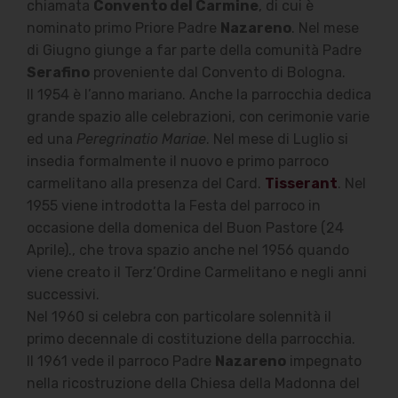
chiamata
Convento del Carmine
, di cui è
nominato primo Priore Padre
Nazareno
. Nel mese
di Giugno giunge a far parte della comunità Padre
Serafino
proveniente dal Convento di Bologna.
Il 1954 è l’anno mariano. Anche la parrocchia dedica
grande spazio alle celebrazioni, con cerimonie varie
ed una
Peregrinatio Mariae
. Nel mese di Luglio si
insedia formalmente il nuovo e primo parroco
carmelitano alla presenza del Card.
Tisserant
. Nel
1955 viene introdotta la Festa del parroco in
occasione della domenica del Buon Pastore (24
Aprile)., che trova spazio anche nel 1956 quando
viene creato il Terz’Ordine Carmelitano e negli anni
successivi.
Nel 1960 si celebra con particolare solennità il
primo decennale di costituzione della parrocchia.
Il 1961 vede il parroco Padre
Nazareno
impegnato
nella ricostruzione della Chiesa della Madonna del