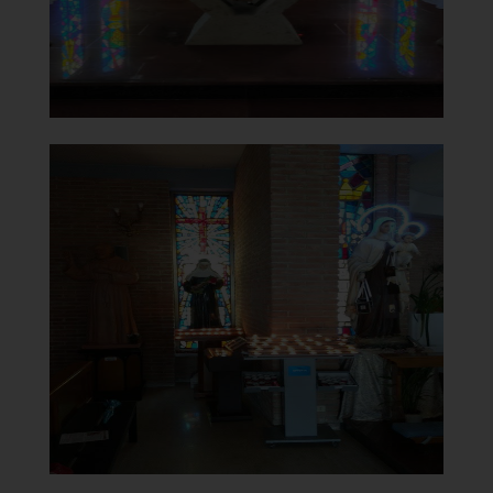
]
Clicca per ingrandire
[
Chiesa di Santa Maria del
Carmine
Statua Madonna del Carmine
]
Clicca per ingrandire
[