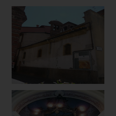
Oratorio della Madonna del
Carmine o delle Carandine
Lato sinistro
]
e
Clicca per ingrandir
[
Oratorio della Madonna del
Carmine o delle Carandine