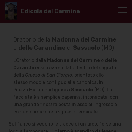
Edicola del Carmine
Oratorio della
Madonna del Carmine
o
delle Carandine
di
Sassuolo
(MO)
L'Oratorio della
Madonna del Carmine
o
delle
Carandine
si trova sul lato destro del sagrato
della
Chiesa di San Giorgio
, orientato allo
stesso modo e contiguo alla canonica, in
Piazza Martiri Partigiani a
Sassuolo
(MO). La
facciata è a semplice capanna, intonacata, con
una grande finestra posta in asse all'ingresso e
con un cornicione a sguscio terminale.
Sul fianco si vedono le tracce di un arco, forse una
loggia tamponata. L'interno è scandito da lesene