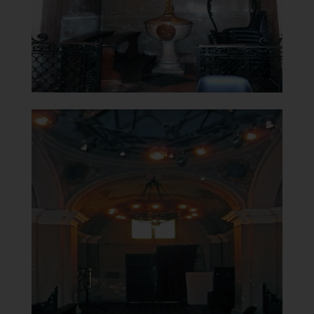
]
Clicca per ingrandire
[
Oratorio della Madonna del
Carmine o delle Carandine
Controfacciata
]
Clicca per ingrandire
[