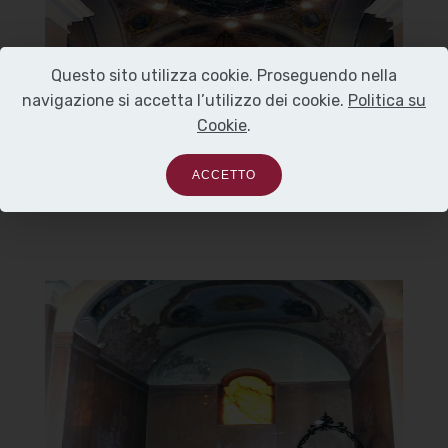
Interno
Questo sito utilizza cookie. Proseguendo nella
]
Clicca per ingrandire
[
navigazione si accetta l’utilizzo dei cookie.
Politica su
Cookie
.
ACCETTO
Oratorio della Madonna del
Carmine o delle Carandine
Fonte battesimale