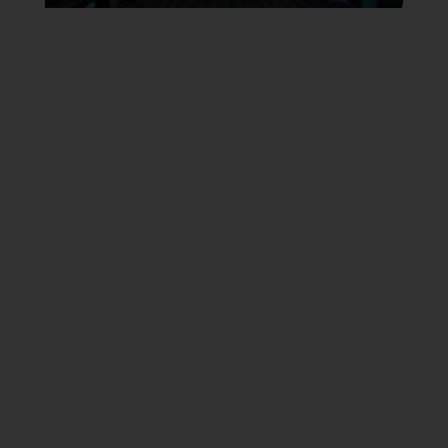
Oratorio della Madonna del
Carmine o delle Carandine
Stiamo provvedendo ad inserire le
informazioni mancanti
Oratorio della Madonna del
Carmine o delle Carandine