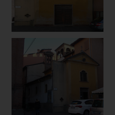
]
Clicca per ingrandire
[
Oratorio della Madonna del
Carmine o delle Carandine
Vista lato sinistro
]
Clicca per ingrandire
[