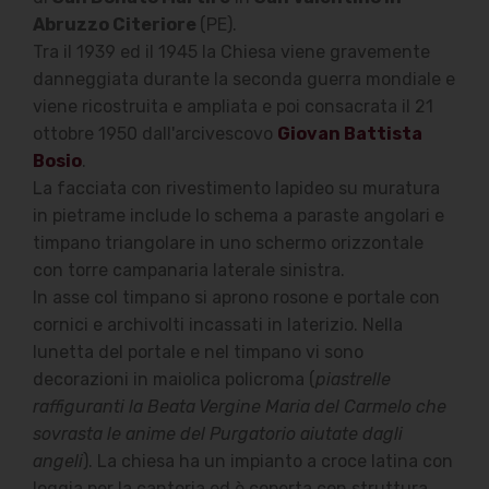
Abruzzo Citeriore
(PE).
Tra il 1939 ed il 1945 la Chiesa viene gravemente
danneggiata durante la seconda guerra mondiale e
viene ricostruita e ampliata e poi consacrata il 21
ottobre 1950 dall'arcivescovo
Giovan Battista
Bosio
.
La facciata con rivestimento lapideo su muratura
in pietrame include lo schema a paraste angolari e
timpano triangolare in uno schermo orizzontale
con torre campanaria laterale sinistra.
In asse col timpano si aprono rosone e portale con
cornici e archivolti incassati in laterizio. Nella
lunetta del portale e nel timpano vi sono
decorazioni in maiolica policroma (
piastrelle
raffiguranti la Beata Vergine Maria del Carmelo che
sovrasta le anime del Purgatorio aiutate dagli
angeli
). La chiesa ha un impianto a croce latina con
loggia per la cantoria ed è coperta con struttura