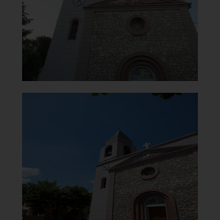
]
Clicca per ingrandire
[
Chiesa di Santa Maria del
Carmelo
Vista lato destro
]
Clicca per ingrandire
[