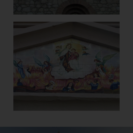
Chiesa di Santa Maria del
Carmelo
Particolare del Timpano
]
Clicca per ingrandire
[