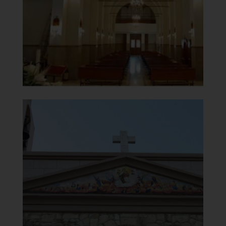
]
Clicca per ingrandire
[
Chiesa di Santa Maria del
Carmelo
Timpano
]
Clicca per ingrandire
[