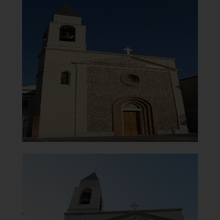
Chiesa di Santa Maria del
Carmelo
Facciata
]
Clicca per ingrandire
[
Chiesa di Santa Maria del
Carmelo
Vista superiore