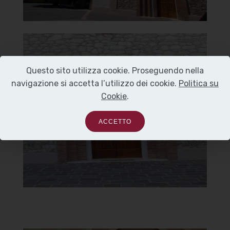
Chiesa di Santa Maria del
Questo sito utilizza cookie. Proseguendo nella
Carmelo
navigazione si accetta l’utilizzo dei cookie.
Politica su
Cookie
.
Portale
ACCETTO
]
Clicca per ingrandire
[