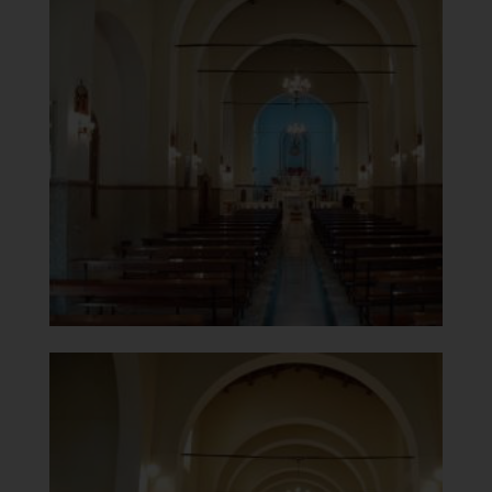
Chiesa di Santa Maria del
Carmelo
Navata
]
Clicca per ingrandire
[
Chiesa di Santa Maria del
Carmelo
Controfacciata