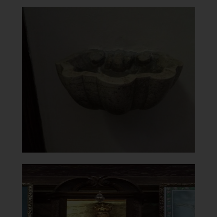
Chiesa Madonna del Carmine
Acquasantiera
]
Clicca per ingrandire
[
Chiesa Madonna del Carmine
Statua del Bambino Gesù