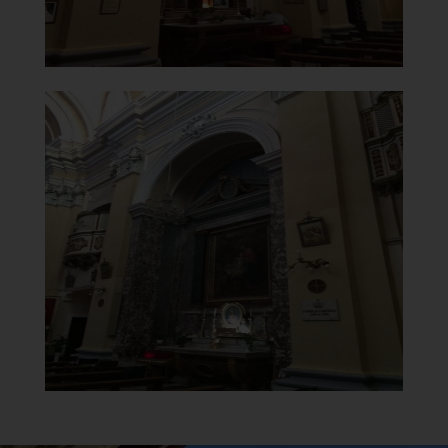
Chiesa Madonna del Carmine
"La Sacra Famiglia con San Giovannino
e il Padre Eterno"
]
Clicca per ingrandire
[