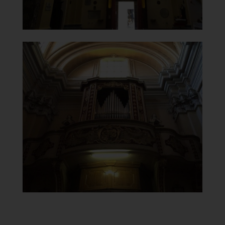
Chiesa Madonna del Carmine
Organo
]
Clicca per ingrandire
[