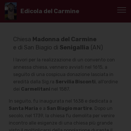
Edicola del Carmine
Chiesa
Madonna del Carmine
e di San Biagio di
Senigallia
(AN)
I lavori per la realizzazione di un convento con
annessa chiesa, vennero avviati nel 1615, a
seguito di una cospicua donazione lasciata in
eredità dalla Sig.ra
Servilia Bisconti
, all'ordine
dei
Carmelitani
nel 1587.
In seguito, fu inaugurata nel 1638 e dedicata a
Santa Maria
e a
San Biagio martire
. Dopo un
secolo, nel 1739, la chiesa fu demolita per venire
incontro alle esigenze di una chiesa più grande
visto il moltiplicarsi della popolazione durante il