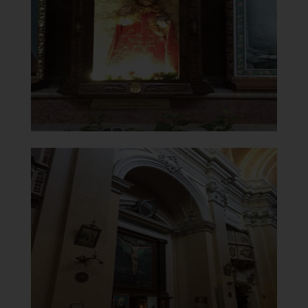
]
Clicca per ingrandire
[
Chiesa Madonna del Carmine
Tela con Crocefisso
]
Clicca per ingrandire
[