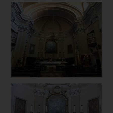
Chiesa Madonna del Carmine
Interno
]
Clicca per ingrandire
[
Chiesa Madonna del Carmine
Abside