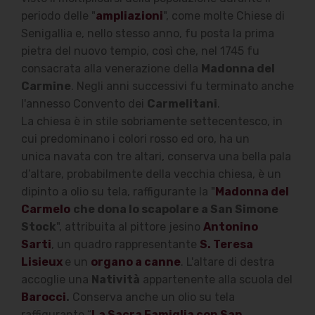
periodo delle "
ampliazioni
", come molte Chiese di
Senigallia e, nello stesso anno, fu posta la prima
pietra del nuovo tempio, così che, nel 1745 fu
consacrata alla venerazione della
Madonna del
Carmine
.
Negli anni successivi fu terminato anche
l'annesso Convento dei
Carmelitani
.
La chiesa è in stile sobriamente settecentesco, in
cui predominano i colori rosso ed oro, ha un
unica
navata con tre altari, conserva una bella pala
d’altare, probabilmente della vecchia chiesa, è un
dipinto a olio su tela, raffigurante la "
Madonna del
Carmelo
che dona lo scapolare a San Simone
Stock
", attribuita al pittore jesino
Antonino
Sarti
, un quadro rappresentante
S. Teresa
Lisieux
e un
organo a canne
. L'altare di destra
accoglie una
Natività
appartenente alla scuola del
Barocci
.
Conserva anche un olio su tela
raffigurante “
La Sacra Famiglia con San