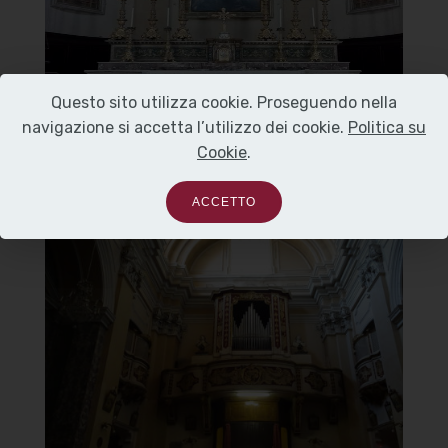
]
Clicca per ingrandire
[
Questo sito utilizza cookie. Proseguendo nella
navigazione si accetta l’utilizzo dei cookie.
Politica su
Cookie
.
ACCETTO
Chiesa Madonna del Carmine
Controfacciata con organo a canne
]
Clicca per ingrandire
[