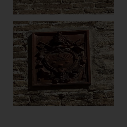
Chiesa Madonna del Carmine
Stemma di Papa Pio XI
]
Clicca per ingrandire
[