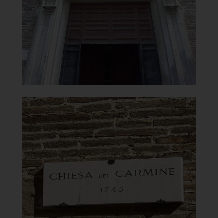
]
Clicca per ingrandire
[
Chiesa Madonna del Carmine
Targa
]
Clicca per ingrandire
[