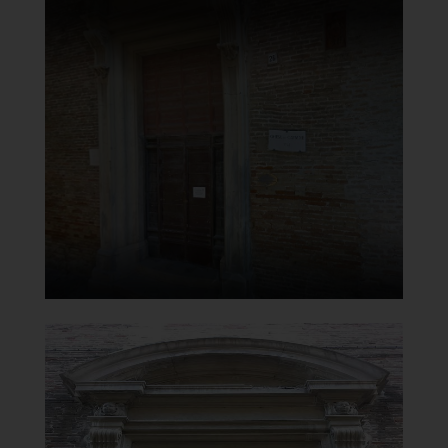
Chiesa Madonna del Carmine
Esterno
]
Clicca per ingrandire
[
Chiesa Madonna del Carmine
Portale