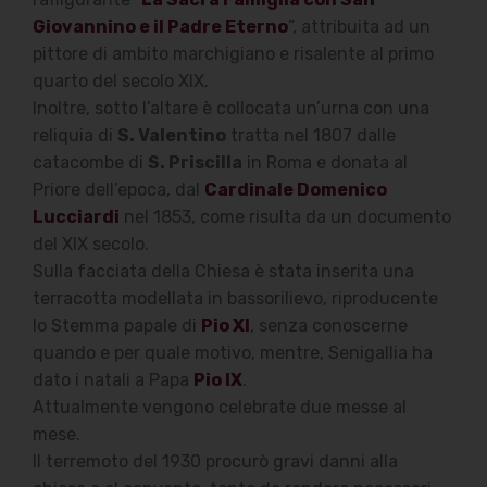
Giovannino e il Padre Eterno
”, attribuita ad un
pittore di ambito marchigiano e risalente al primo
quarto del secolo XIX.
Inoltre, sotto l’altare è collocata un’urna con una
reliquia di
S. Valentino
tratta nel 1807 dalle
catacombe di
S. Priscilla
in Roma e donata al
Priore dell’epoca, dal
Cardinale Domenico
Lucciardi
nel 1853, come risulta da un documento
del XIX secolo.
Sulla facciata della Chiesa è stata inserita una
terracotta modellata in bassorilievo, riproducente
lo Stemma papale di
Pio XI
, senza conoscerne
quando e per quale motivo, mentre, Senigallia ha
dato i natali a Papa
Pio IX
.
Attualmente vengono celebrate due messe al
mese
.
Il terremoto del 1930 procurò gravi danni alla