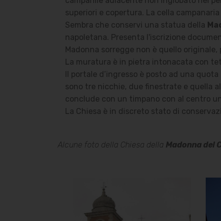
campanile adiacente non inglobato nel peri
superiori e copertura. La cella campanaria
Sembra che conservi una statua della
Ma
napoletana. Presenta l'iscrizione documenta
Madonna sorregge non è quello originale, 
La muratura è in pietra intonacata con te
Il portale d’ingresso è posto ad una quota p
sono tre nicchie, due finestrate e quella a
conclude con un timpano con al centro un ocu
La Chiesa è in discreto stato di conservaz
Alcune foto della Chiesa della
Madonna del 
Chiesa della
Madonna del