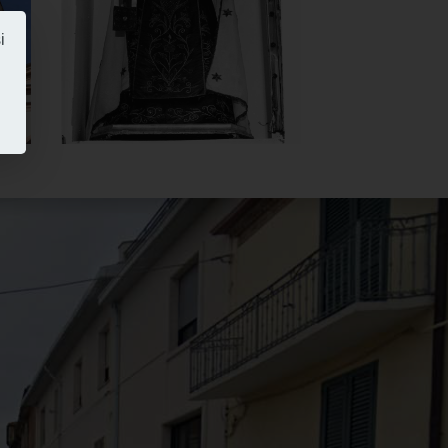
Carmelo
i
]
Clicca per ingrandire
[