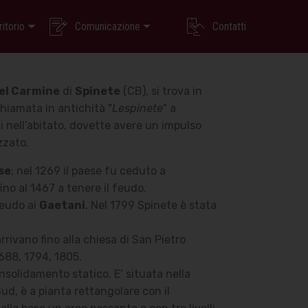
ritorio
Comunicazione
Contatti
el Carmine
di
Spinete
(CB), si trova in
hiamata in antichità "
Lespinete
" a
vi nell’abitato, dovette avere un impulso
zzato.
se
; nel 1269 il paese fu ceduto a
ino al 1467 a tenere il feudo.
feudo ai
Gaetani
. Nel 1799 Spinete è stata
rrivano fino alla chiesa di San Pietro
1688, 1794, 1805.
onsolidamento statico. E’ situata nella
ud, è a pianta rettangolare con il