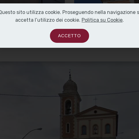
Questo sito utilizza cookie. Proseguendo nella navigazione s
]
Clicca per ingrandire
[
]
Clicca per ingrandire
[
accetta l’utilizzo dei cookie.
Politica su Cookie
.
ACCETTO