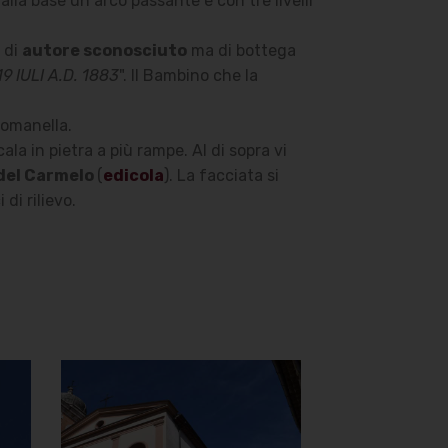
lla base un arco passante e con tre livelli
e di
autore sconosciuto
ma di bottega
19 IULI A.D. 1883
". Il Bambino che la
romanella.
ala in pietra a più rampe. Al di sopra vi
del Carmelo
(
edicola
). La facciata si
di rilievo.
Chiesa della
Madonna del