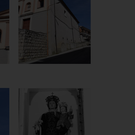
Carmine
Vista lato destro
]
Clicca per ingrandire
[
Chiesa della
Madonna del
Carmine
Statua Madonna del