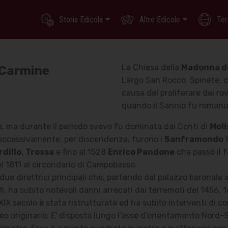
Storia Edicola
Altre Edicole
Ter
La Chiesa della
Madonna d
 Carmine
Largo San Rocco. Spinete, c
causa del proliferare dei ro
quando il Sannio fu romani
, ma durante il periodo svevo fu dominata dai Conti di
Moli
uccessivamente, per discendenza, furono i
Sanframondo
f
rdillo
,
Trossa
e fino al 1528
Enrico Pandone
che passò il 
l 1811 al circondario di Campobasso.
due direttrici principali che, partendo dal palazzo baronale a
ofi, ha subito notevoli danni arrecati dai terremoti del 1456, 
XIX secolo è stata ristrutturata ed ha subito interventi di c
eo originario. E' disposta lungo l’asse d’orientamento Nord-S