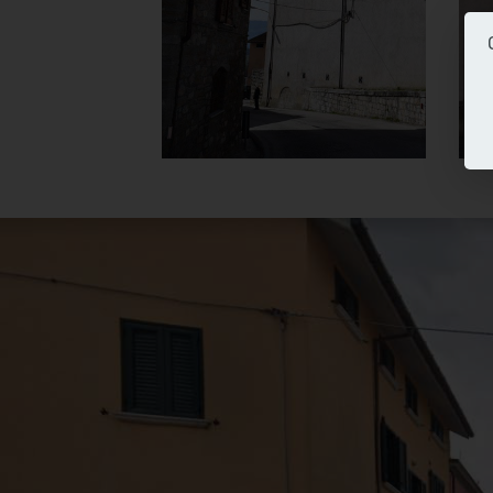
]
Clicca per ingrandire
[