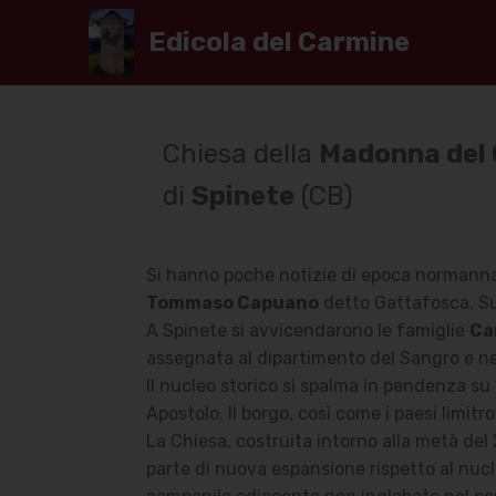
Edicola del Carmine
Chiesa della
Madonna del
di
Spinete
(CB)
Si hanno poche notizie di epoca normanna
Tommaso Capuano
detto Gattafosca. S
A Spinete si avvicendarono le famiglie
Ca
assegnata al dipartimento del Sangro e ne
Il nucleo storico si spalma in pendenza su 
Apostolo. Il borgo, così come i paesi limitr
La Chiesa, costruita intorno alla metà del 
parte di nuova espansione rispetto al nucl