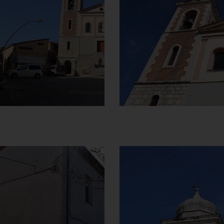
Carmine
Carmine
Vista panoramica
Particolare facciata
con tre nicchie
]
Clicca per ingrandire
[
]
Clicca per ingrandire
[
Chiesa della
Chiesa della
Madonna del
Madonna del
Carmine
Carmine
Vista lato sinistro
Campanile