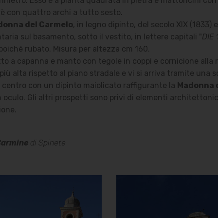
metro. Esso è a pianta quadrata in pietra e mattoncini con a
 è con quattro archi a tutto sesto.
donna del Carmelo
, in legno dipinto, del secolo XIX (1833) 
ria sul basamento, sotto il vestito, in lettere capitali "
DIE 
poiché rubato. Misura per altezza cm 160.
tto a capanna e manto con tegole in coppi e cornicione alla 
iù alta rispetto al piano stradale e vi si arriva tramite una sc
l centro con un dipinto maiolicato raffigurante la
Madonna 
lo. Gli altri prospetti sono privi di elementi architettonici 
ione.
Carmine
di Spinete
Chiesa della
Chiesa della
Madonna del
Madonna del