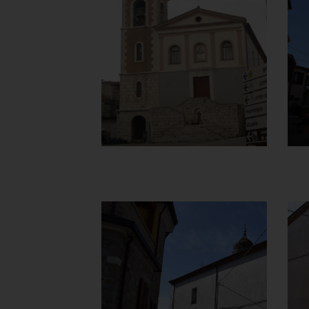
Carmine
Facciata
]
Clicca per ingrandire
[
Chiesa della
Madonna del
Carmine
Vista retro