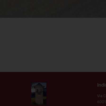
Indi
Via
6001