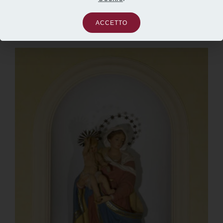
la Diocesi di
Faenza
(RA).
ACCETTO