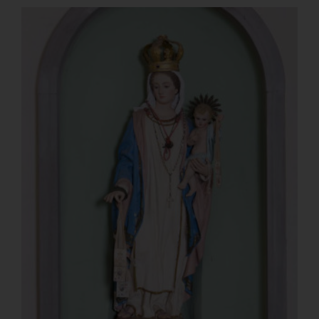
Indirizzo Edicola
Via Case Nuove, 2
60010 Castelleone di Suasa
(An)
Contatti