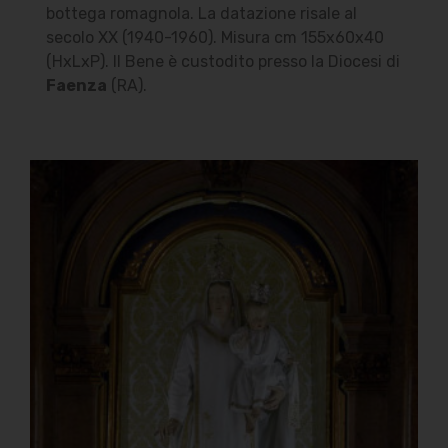
bottega romagnola. La datazione risale al
secolo XX (1940-1960). Misura cm 155x60x40
(HxLxP). Il Bene è custodito presso la Diocesi di
Faenza
(RA).