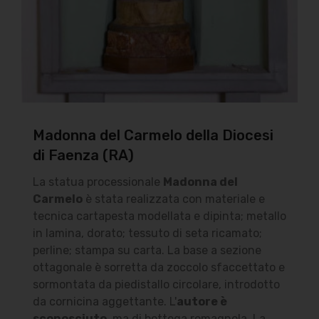
Bellagamba Franco
Email:
edicoladelcarmine@suasa.it
Telefono: 071-966352
Collegamenti
Madonna del Carmelo della Diocesi
Link Utili
di Faenza (RA)
La statua processionale
Madonna del
Privacy
Carmelo
è stata realizzata con materiale e
tecnica cartapesta modellata e dipinta; metallo
in lamina, dorato; tessuto di seta ricamato;
© Copyright 2019 Mobirise/Bellagamba Franco -
perline; stampa su carta. La base a sezione
Tutti i diritti riservati
ottagonale è sorretta da zoccolo sfaccettato e
sormontata da piedistallo circolare, introdotto
da cornicina aggettante. L'
autore è
sconosciuto
, ma di bottega romagnola. La