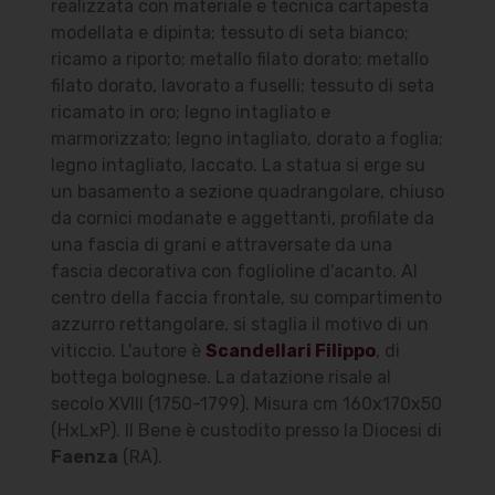
realizzata con materiale e tecnica cartapesta
modellata e dipinta; tessuto di seta bianco;
ricamo a riporto; metallo filato dorato; metallo
filato dorato, lavorato a fuselli; tessuto di seta
ricamato in oro; legno intagliato e
marmorizzato; legno intagliato, dorato a foglia;
legno intagliato, laccato. La statua si erge su
un basamento a sezione quadrangolare, chiuso
da cornici modanate e aggettanti, profilate da
una fascia di grani e attraversate da una
fascia decorativa con foglioline d'acanto. Al
centro della faccia frontale, su compartimento
azzurro rettangolare, si staglia il motivo di un
viticcio. L'autore è
Scandellari Filippo
, di
bottega bolognese. La datazione risale al
secolo XVIII (1750-1799). Misura cm 160x170x50
(HxLxP). Il Bene è custodito presso la Diocesi di
Faenza
(RA).