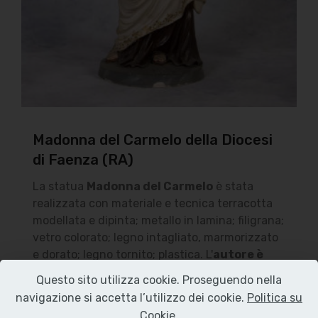
Madonna del Carmelo della Diocesi
di Faenza (RA)
La statua
Madonna del Carmelo
è stata
realizzata con materiale e tecnica terracotta
modellata e dipinta; metallo in lamina; filigrana;
vetro colorato; legno intagliato, marmorizzato
e dorato; legno tornito; plastica. L'
autore è
sconosciuto
, ma di bottega romagnola. La
Questo sito utilizza cookie. Proseguendo nella
datazione risale al secolo XIX. Misura cm
navigazione si accetta l’utilizzo dei cookie.
Politica su
60x30x40 (HxLxP). Il Bene è custodito presso
Cookie
.