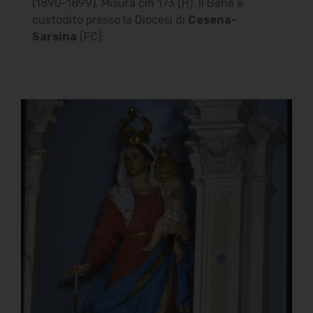
(1890-1899). Misura cm 173 (H). Il Bene è
custodito presso la Diocesi di
Cesena-
Sarsina
(FC).