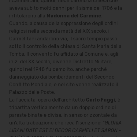
I Carmelitani, quindi, riedificarono la chiesa che
aveva subito molti danni per il sisma del 1706 e la
intitolarono alla
Madonna del Carmine
.
Quando, a causa della soppressione degli ordini
religiosi nella seconda metà del XIX secolo, i
Carmelitani andarono via, il sacro tempio passò
sotto il controllo della chiesa di Santa Maria della
Tomba. Il convento fu affidato al Comune e, agli
inizi del XX secolo, divenne Distretto Militare,
quindi nel 1948 fu demolito, anche perché
danneggiato dai bombardamenti del Secondo
Conflitto Mondiale, e nel sito venne realizzato il
Palazzo delle Poste.
La facciata, opera dell’architetto
Carlo Faggi
, è
tripartita verticalmente da un doppio ordine di
paraste binate e divisa, in senso orizzontale da
un’alta trabeazione che reca l’iscrizione: “
GLORIA
LIBANI DATE EST EI DECOR CARMELI ET SARON -