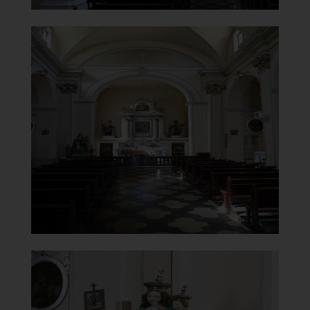
Chiesa di Santa Maria del
Carmine
Navata
]
Clicca per ingrandire
[
Chiesa di Santa Maria del
Carmine