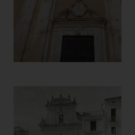
Portale
]
Clicca per ingrandire
[
Chiesa di Santa Maria del
Carmine
Foto d'epoca