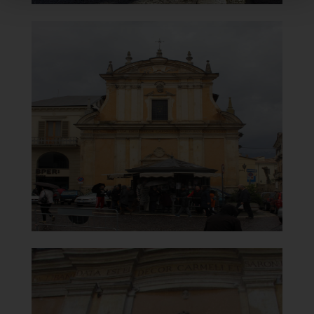
Chiesa di Santa Maria del
Carmine
Facciata
]
Clicca per ingrandire
[
Chiesa di Santa Maria del
Carmine