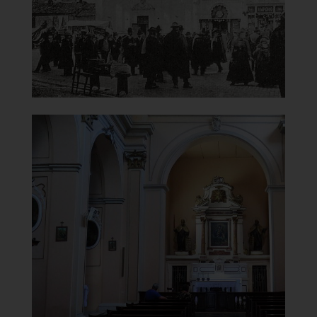
]
Clicca per ingrandire
[
Chiesa di Santa Maria del
Carmine
Interno
]
Clicca per ingrandire
[