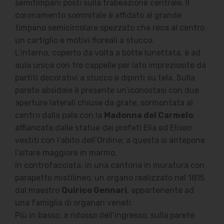
semitimpani posti sulla trabeazione centrale. Il
coronamento sommitale è affidato al grande
timpano semicircolare spezzato che reca al centro
un cartiglio e motivi floreali a stucco.
L’interno, coperto da volta a botte lunettata, è ad
aula unica con tre cappelle per lato impreziosite da
partiti decorativi a stucco e dipinti su tela. Sulla
parete absidale è presente un’iconostasi con due
aperture laterali chiuse da grate, sormontata al
centro dalla pala con la
Madonna del Carmelo
,
affiancata dalle statue dei profeti Elia ed Eliseo
vestiti con l’abito dell’Ordine; a questa si antepone
l’altare maggiore in marmo.
In controfacciata, in una cantoria in muratura con
parapetto mistilineo, un organo realizzato nel 1815
dal maestro
Quirico Gennari
, appartenente ad
una famiglia di organari veneti.
Più in basso, a ridosso dell’ingresso, sulla parete