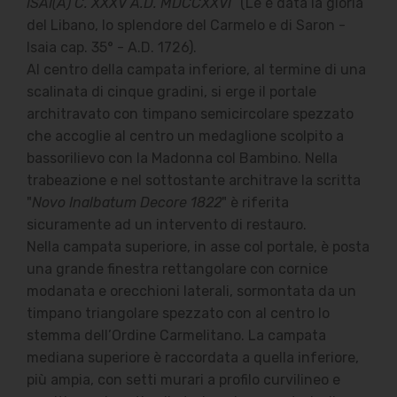
ISAI(A) C. XXXV A.D. MDCCXXVI
” (Le è data la gloria
del Libano, lo splendore del Carmelo e di Saron -
Isaia cap. 35° - A.D. 1726).
Al centro della campata inferiore, al termine di una
scalinata di cinque gradini, si erge il portale
architravato con timpano semicircolare spezzato
che accoglie al centro un medaglione scolpito a
bassorilievo con la Madonna col Bambino. Nella
trabeazione e nel sottostante architrave la scritta
"
Novo Inalbatum Decore 1822
" è riferita
sicuramente ad un intervento di restauro.
Nella campata superiore, in asse col portale, è posta
una grande finestra rettangolare con cornice
modanata e orecchioni laterali, sormontata da un
timpano triangolare spezzato con al centro lo
stemma dell’Ordine Carmelitano. La campata
mediana superiore è raccordata a quella inferiore,
più ampia, con setti murari a profilo curvilineo e