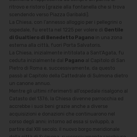
ritrovo e ristoro (grazie alla fontanella che si trova
scendendo verso Piazza Garibaldi).
La Chiesa, con l’annesso alloggio per i pellegrini o
ospedale, fu eretta nel 1225 per volere di
Gentile
di Gualtiero di Benedetto Pagano
in una zona
esterna alla città, fuori Porta Salvatoris.
La Chiesa, inizialmente intitolata a Sant'Agata, fu
ceduta inizialmente dal
Pagano
al Capitolo di San
Pietro di Roma e, successivamente, da questo
passò al Capitolo della Cattedrale di Sulmona dietro
un canone annuo.
Mentre gli ultimi riferimenti all'ospedale risalgono al
Catasto del 1376, la Chiesa divenne parrocchia ed
accrebbe i suoi beni grazie anche a diverse
acquisizioni e donazioni che continuarono nel
corso degli anni; intorno ad essa si sviluppò, a
partire dal XIII secolo, il nuovo borgo meridionale
della città di Sulmona, successivamente racchiuso