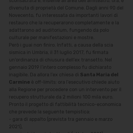
sconsacrata e, insieme all'area dell'anfiteatro, ora, è
divenuta di proprietà del Comune. Dagli anni 90 del
Novecento, fu interessata da importanti lavori di
restauro che la recuperarono completamente e la
adattarono ad auditorium, fungendo da polo
culturale per manifestazioni e mostre.
Però i guai non finiro. Infatti, a causa della scia
sismica in Umbria, il 31 luglio 2017, fu firmata
un'ordinanza di chiusura dell’ex transetto. Nel
gennaio 2019 l’intero complesso fu dichiarato
inagibile. Da allora l’ex chiesa di
Santa Maria del
Carmine
è off-limits: ora l’esecutivo chiede aiuto
alla Regione per procedere con un intervento per il
recupero strutturale da 2 milioni 100 mila euro.
Pronto il progetto di fattibilità tecnico-economica
che prevede la seguente tempistica:
- gara di appalto (prevista tra gennaio e marzo
2021),