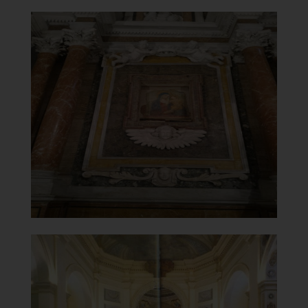
Chiesa Santa Maria del
Carmine
Vergine con Bambino
]
e
Clicca per ingrandir
[
Chiesa Santa Maria del
Carmine