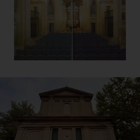
Auditorium
]
Clicca per ingrandire
[