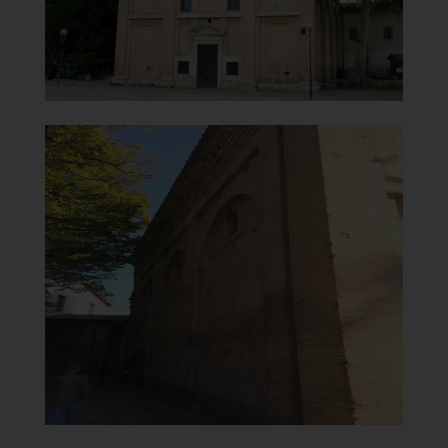
]
Clicca per ingrandire
[
Chiesa Santa Maria del
Carmine
Lato esterno sinistro
]
Clicca per ingrandire
[