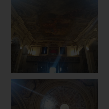
Chiesa Santa Maria del
Carmine
Interno con soffitto affrescato da Pietro
Berla
]
Clicca per ingrandire
[
Chiesa Santa Maria del
Carmine