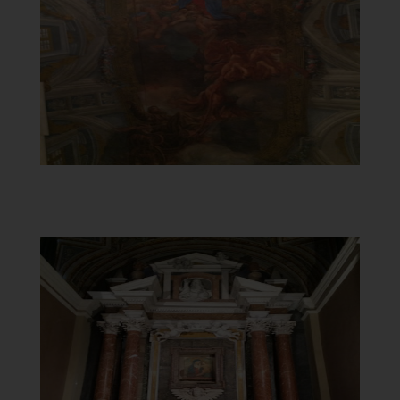
Madonna del Carmine ed Elia sul carro
di fuoco
]
Clicca per ingrandire
[
Chiesa Santa Maria del
Carmine
Vergine con Bambino