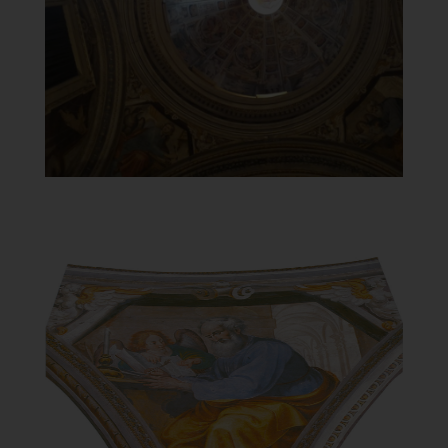
Cupola affrescata da Ludovico Carosi
]
Clicca per ingrandire
[
Chiesa Santa Maria del
Carmine
Particolare della cupola con San Matteo
(file di Gian Piero Zanzotti)
]
Clicca per ingrandire
[