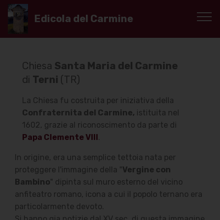
Edicola del Carmine
Chiesa
Santa Maria del Carmine
di
Terni
(TR)
La Chiesa fu costruita per iniziativa della
Confraternita del Carmine,
istituita nel
1602, grazie al riconoscimento da parte di
Papa Clemente VIII
.
In origine, era una semplice tettoia nata per
proteggere l'immagine della "
Vergine con
Bambino
" dipinta sul muro esterno del vicino
anfiteatro romano, icona a cui il popolo ternano era
particolarmente devoto.
Si hanno gia notizie dal XV sec. di questa immagine