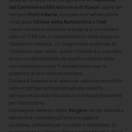
del Carmine ed Elia sul carro di fuoco
" opera del
ternano
Pietro Berla
, noto per aver affrescato la
volta della
Chiesa della Nunziatina
a
Todi
.
I lavori durarono piuttosto a lungo e si conclusero
solo nel 1783 con il completamento della elegante
facciata in laterizio. Un fregio liscio suddivide la
facciata in due ordini: quello inferiore è a sua volta
diviso orizzontalmente da quattro paraste lisce
che subiscono nuove frammentazioni per la
presenza di una cornice mediana.
Curiosa è la penuria di aperture: solo due monofore
sopra il portale sottodimensionato rispetto
all'imponenza della facciata e due basse finestrelle
per l'adorazione.
L’immagine venerata della
Vergine
venne staccata
dal muro e collocata sull’altare maggiore.
La chiesa, utilizzata per funzioni e matrimoni, fu