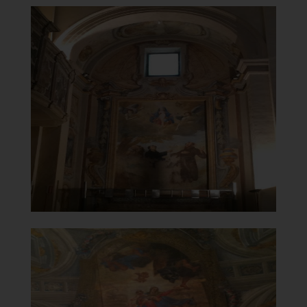
Chiesa Santa Maria del
Carmine
Affresco su una cappella laterale
]
Clicca per ingrandire
[
Chiesa Santa Maria del
Carmine