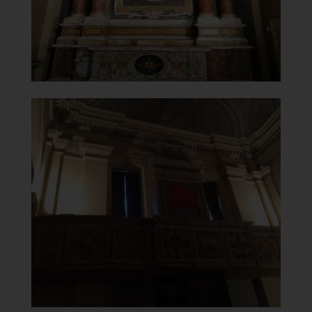
]
Clicca per ingrandire
[
Chiesa Santa Maria del
Carmine
Organo
]
Clicca per ingrandire
[