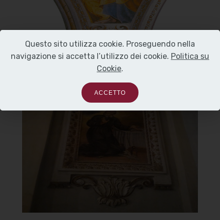
Questo sito utilizza cookie. Proseguendo nella
navigazione si accetta l’utilizzo dei cookie.
Politica su
Cookie
.
Chiesa Santa Maria del
ACCETTO
Carmine
Affresco su una cappella laterale
]
Clicca per ingrandire
[