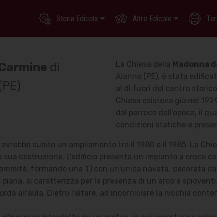
Storia Edicola
Altre Edicole
Ter
La Chiesa della
Madonna d
 Carmine
di
Alanno (PE), è stata edifica
 (PE)
al di fuori del centro storic
Chiesa esisteva già nel 192
dal parroco dell'epoca, il q
condizioni statiche e presen
o avrebbe subito un ampliamento tra il 1980 e il 1985.
La Chie
 sua costruzione. L'edificio presenta un impianto a croce co
ommità, formando una T) con un'unica navata, decorata dagli
e piana, si caratterizza per la presenza di un arco a spiovent
corda all'aula. Dietro l'altare, ad incorniciare la nicchia cont