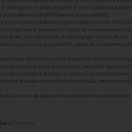
d'ingresso introdotto da un protiro, la cui copertura a spiov
è stato posto un altare in pietra al centro dell'area presbite
è posto alla sinistra dell'altare alla quota dell'aula.
ata alla Parrocchia di Nostro Signore Gesù Cristo Re dell'Univ
 l'unico portale di accesso introdotto da un moderno protiro,
a, ai lati, due contrafforti di colore grigio, mentre, in alto, 
tiro. Una struttura a contrafforti, simile ad un moderno arco 
ispondenza dell'aula e in parte in cemento armato in corris
ianto originario, negli anni Ottanta, sono stati aggiunti il tr
on dei contrafforti angolari in facciata. La struttura della 
de che si palesa anche all'interno dell'aula, sebbene rivest
side, è costituito da quattro pilastrini in cemento armato c
ine
di Ticchione