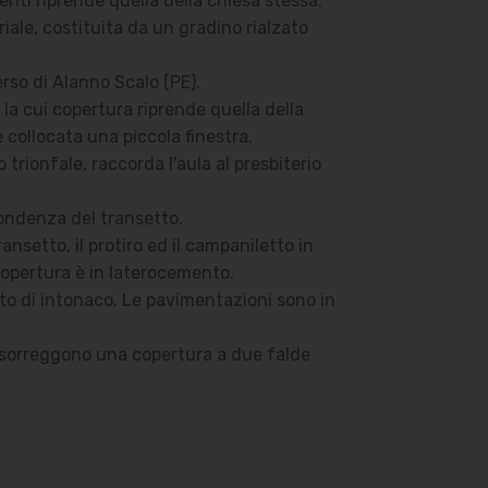
enti riprende quella della chiesa stessa.
riale, costituita da un gradino rialzato
erso di Alanno Scalo (PE).
 la cui copertura riprende quella della
è collocata una piccola finestra.
trionfale, raccorda l'aula al presbiterio
pondenza del transetto.
ansetto, il protiro ed il campaniletto in
copertura è in laterocemento.
ito di intonaco. Le pavimentazioni sono in
he sorreggono una copertura a due falde