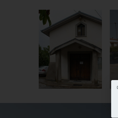
Chiesa della
Madonna del
Carmine
Facciata ingresso
]
Clicca per ingrandire
[