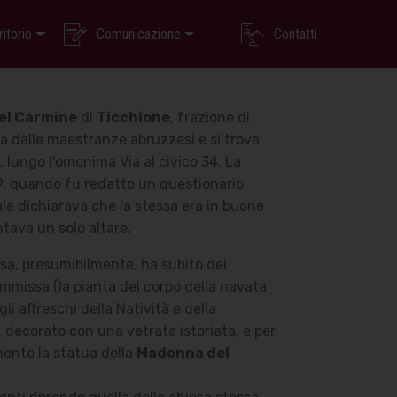
ritorio
Comunicazione
Contatti
el Carmine
di
Ticchione
, frazione di
ta dalle maestranze abruzzesi e si trova
o, lungo l'omonima Via al civico 34.
La
9, quando fu redatto un questionario
uale dichiarava che la stessa era in buone
tava un solo altare.
sa, presumibilmente, ha subito dei
mmissa (la pianta del corpo della navata
 affreschi della Natività e della
i, decorato con una vetrata istoriata, e per
enente la statua della
Madonna del