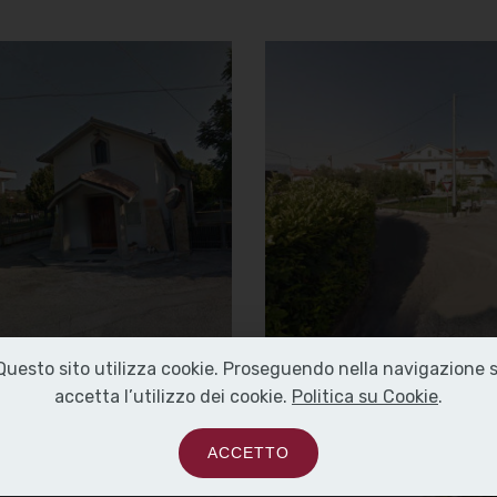
Chiesa della
Chiesa della
Madonna del
Madonna del
Carmine
Carmine
Vista di fronte
Vista da destra
]
Clicca per ingrandire
[
]
Clicca per ingrandire
[
Questo sito utilizza cookie. Proseguendo nella navigazione s
accetta l’utilizzo dei cookie.
Politica su Cookie
.
ACCETTO