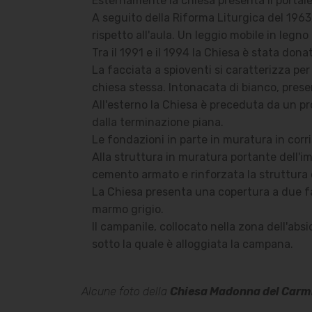
Esternamente la chiesa presenta il portale 
A seguito della Riforma Liturgica del 1963, 
rispetto all'aula. Un leggio mobile in legno 
Tra il 1991 e il 1994 la Chiesa è stata don
La facciata a spioventi si caratterizza per
chiesa stessa. Intonacata di bianco, present
All'esterno la Chiesa è preceduta da un pro
dalla terminazione piana.
Le fondazioni in parte in muratura in corr
Alla struttura in muratura portante dell'imp
cemento armato e rinforzata la struttura c
La Chiesa presenta una copertura a due fal
marmo grigio.
Il campanile, collocato nella zona dell'ab
sotto la quale è alloggiata la campana.
Alcune foto della
Chiesa Madonna del Carm