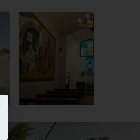
Chiesa della
Madonna del
Carmine
Interno
]
Clicca per ingrandire
[
i