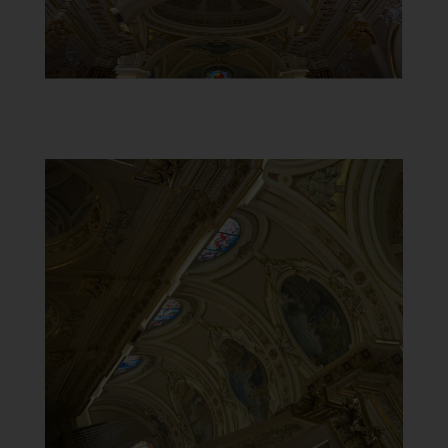
Santuario della Madonna del
Carmine
Soffitto affrescato
]
Clicca per ingrandire
[