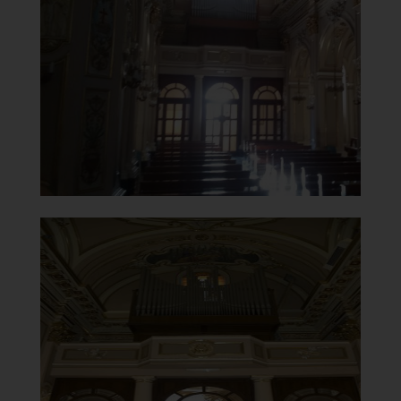
Controfacciata
]
Clicca per ingrandire
[
Santuario della Madonna del
Carmine
Controfacciata con cantoria e organo
]
Clicca per ingrandire
[