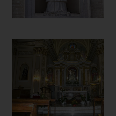
Santuario della Madonna del
Carminei
Interno
]
Clicca per ingrandire
[