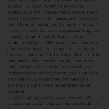
Secondo la tradizione locale, la Madonna sarebbe
apparsa il 30 agosto e, sempre secondo la
tradizione, garantì il debellamento dell'epidemia di
colera che aveva colpito il paese, se le fosse stato
dedicato un tempio. Immediatamente la notizia
coinvolse la cittadinanza, che eresse sul luogo una
cappella, terminata nel 1568, accollandosi
totalmente le spese.
All'interno viene conservato
ancora il tronco d'acero ove apparve la Madonna.
L'anno di apparizione è tuttora al vaglio di studi, ma
documentazioni attestano che sia avvenuta nella
prima metà del XVI secolo in quanto la chiesa
risulta attestata da documentazioni già nel 1568,
anno della 1ª visita pastorale documentata a
Tornareccio, come chiesa di
Santa Maria del
Carmine
.
La chiesa venne ristrutturata sul finire del XIX
secolo di nuovo con spese a carico dei cittadini di