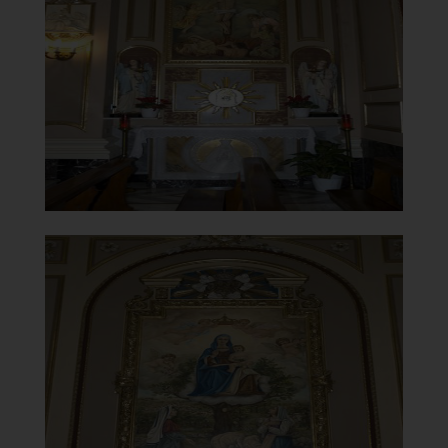
Cappella laterale
]
Clicca per ingrandire
[
Santuario della Madonna del
Carmine
Quadro dell'apparizione della Madonna
]
Clicca per ingrandire
[