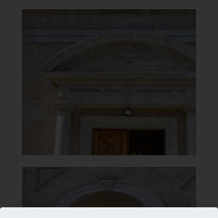
Santuario della Madonna del
Carmine
Lunetta sopra il portale
]
e
Clicca per ingrandir
[
Santuario della Madonna del
Carmine