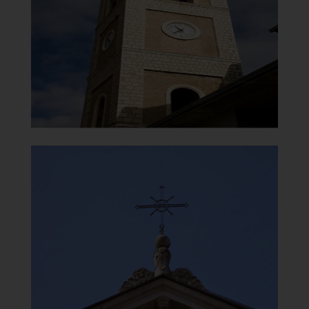
Campanile
]
Clicca per ingrandire
[
Santuario della Madonna del
Carmine
Timpano e Croce
]
Clicca per ingrandire
[