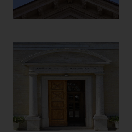
Santuario della Madonna del
Carmine
Portale
]
Clicca per ingrandire
[