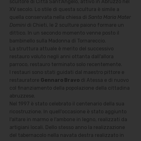
scultore di Città Sant'Angelo, attivo in Abruzzo nel
XV secolo. Lo stile di questa scultura è simile a
quella conservata nella chiesa di
Santa Maria Mater
Domini
di Chieti, le 2 sculture paiono formare un
dittico. In un secondo momento venne posto il
bambinello sulla Madonna di Tornareccio.
La struttura attuale è merito del successivo
restauro voluto negli anni ottanta dall'allora
parroco, restauro terminato solo recentemente.
I restauri sono stati guidati dal maestro pittore e
restauratore
Gennaro Bravo
di Atessa e di nuovo
col finanziamento della popolazione della cittadina
abruzzese.
Nel 1997 è stato celebrato il centenario della sua
ricostruzione. In quell'occasione è stato aggiunto
l'altare in marmo e l'ambone in legno, realizzati da
artigiani locali. Dello stesso anno la realizzazione
del tabernacolo nella navata destra realizzato in