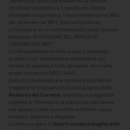
Tornareccio, lavori che ampliarono la vecchia
struttura nell'odierna a 3 navate con navata
principale a croce latina. I lavori iniziarono nel 1886
per terminare nel 1897, data certificata da
un'iscrizione su un architrave posta sulla facciata
d'accesso: "
A DIVOZIONE DEL POPOLO DI
TORNARECCIO 1897
".
Sul lato posteriore sinistro si erge il campanile
quadrato con terminazione piramidale e con
tettoia ottagonale a forte spiovente, ma risulta
essere successivo (1937-1949).
Della struttura originaria ne rimane solo l'altare
maggiore ov'è conservata la statua lignea della
Madonna del Carmine
. Secondo una leggenda
popolare di Tornareccio la statua non dev'essere
mai spostata dalla sua nicchia altrimenti causa
sciagure, sventure e disgrazie.
La statua è opera di
Gian Francesco Gagliardelli
,