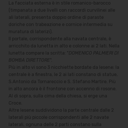
La facciata esterna è in stile romanico-barocco
(timpanata a due livelli con raccordi curvilinei alle
ali laterali, presenta doppio ordine di paraste
doriche con trabeazione e cornice intermedia su
muratura di laterizi).
Il portale, corrispondente alla navata centrale, è
arricchito da lunetta in alto e colonne ai 2 lati. Nella
lunetta compare la scritta: "
DOMENICO PALMIERI DI
BOMBA DIRETTORE
".
Più in alto vi sono 3 nicchiette bordate da lesene: la
centrale è a finestra, le 2 ai lati constano di statue,
S.Antonio da Tornareccio e S. Stefano Martire. Più
in alto ancora è il frontone con accenno di rosone.
Al di sopra, sulla cima della chiesa, si erge una
Croce.
Altre lesene suddividono la parte centrale dalle 2
laterali più piccole corrispondenti alle 2 navate
laterali, ognuna delle 2 parti constano sulla