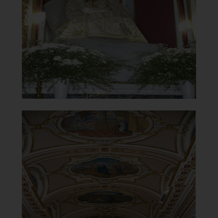
Statua Madonna del Carmine di Gian
Francesco Gagliardelli
]
Clicca per ingrandire
[
Santuario della Madonna del
Carmine
Soffitto affrescato
]
Clicca per ingrandire
[