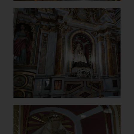
Santuario della Madonna del
Carmine
Altare
]
Clicca per ingrandire
[
Santuario della Madonna del
Carmine