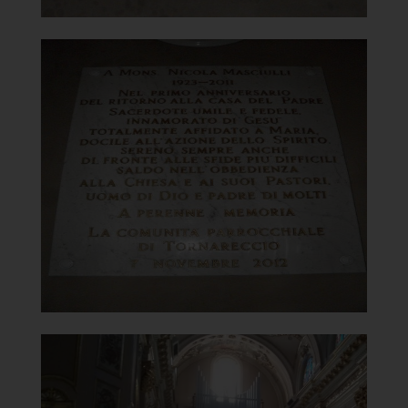
Santuario della Madonna del
Carmine
Lapide ricordo di Don Nicola
]
Clicca per ingrandire
[
Santuario della Madonna del
Carmine