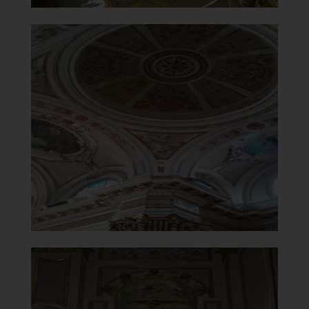
Santuario della Madonna del
Carmine
Affresco rosone
]
Clicca per ingrandire
[
Santuario della Madonna del
Carmine