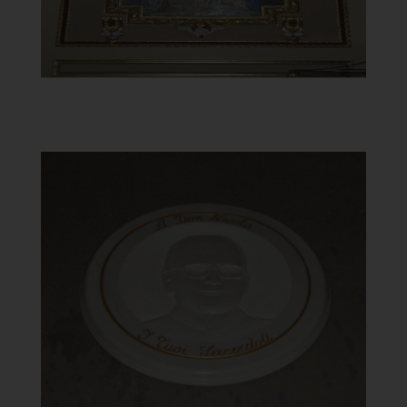
Santuario della Madonna del
Carmine
Busto su ovale in ceramica di Don
Nicola
]
Clicca per ingrandire
[