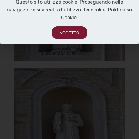
Questo sito utilizza cookie. Proseguendo nella
S. Antonio da Tornareccio
navigazione si accetta l’utilizzo dei cookie.
Politica su
Cookie
.
]
e
Clicca per ingrandir
[
ACCETTO
Santuario della Madonna del
Carmine
S. Stefano Martire
]
Clicca per ingrandire
[