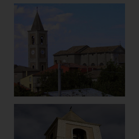
Santuario della Madonna del
Carmine
Vista panoramica
]
Clicca per ingrandire
[
Santuario della Madonna del
Carmine