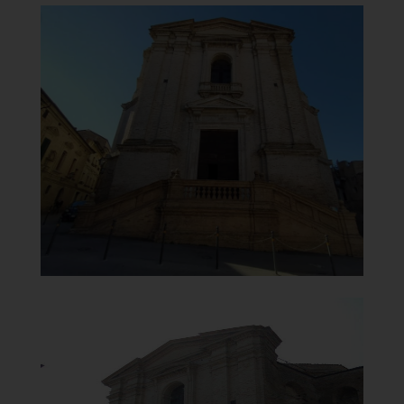
Chiesa di Maria Santissima del
Carmine
Facciata
]
Clicca per ingrandire
[
Chiesa di Maria Santissima del
Carmine