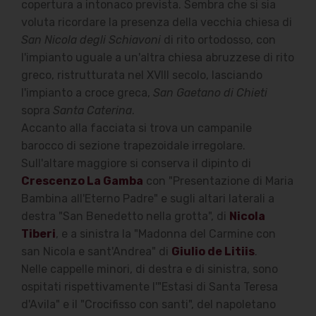
copertura a intonaco prevista. Sembra che si sia
voluta ricordare la presenza della vecchia chiesa di
San Nicola degli Schiavoni
di rito ortodosso, con
l'impianto uguale a un'altra chiesa abruzzese di rito
greco, ristrutturata nel XVIII secolo, lasciando
l'impianto a croce greca,
San Gaetano di Chieti
sopra
Santa Caterina
.
Accanto alla facciata si trova un campanile
barocco di sezione trapezoidale irregolare.
Sull'altare maggiore si conserva il dipinto di
Crescenzo La Gamba
con "Presentazione di Maria
Bambina all'Eterno Padre" e sugli altari laterali a
destra "San Benedetto nella grotta", di
Nicola
Tiberi
, e a sinistra la "Madonna del Carmine con
san Nicola e sant'Andrea" di
Giulio de Litiis
.
Nelle cappelle minori, di destra e di sinistra, sono
ospitati rispettivamente l'"Estasi di Santa Teresa
d'Avila" e il "Crocifisso con santi", del napoletano