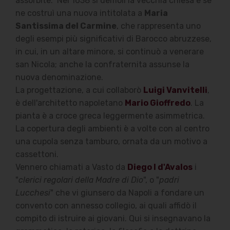
assorbite.
Nel 1638 si demolì la vecchia chiesa e se
ne costruì una nuova intitolata a
Maria
Santissima del Carmine
, che rappresenta uno
degli esempi più significativi di Barocco abruzzese,
in cui, in un altare minore, si continuò a venerare
san Nicola; anche la confraternita assunse la
nuova denominazione.
La progettazione, a cui collaborò
Luigi Vanvitelli
,
è dell'architetto napoletano
Mario Gioffredo
. La
pianta è a croce greca leggermente asimmetrica.
La copertura degli ambienti è a volte con al centro
una cupola senza tamburo, ornata da un motivo a
cassettoni.
Vennero chiamati a Vasto da
Diego I d'Avalos
i
"
clerici regolari della Madre di Dio
", o "
padri
Lucchesi
" che vi giunsero da Napoli a fondare un
convento con annesso collegio, ai quali affidò il
compito di istruire ai giovani. Qui si insegnavano la