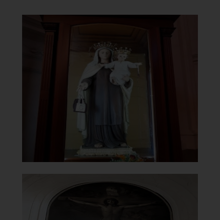
Chiesa di Maria Santissima del
Carmine
Statua della Madonna del Carmine
]
Clicca per ingrandire
[
Chiesa di Maria Santissima del
Carmine