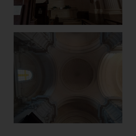
Chiesa di Maria Santissima del
Carmine
Volta
]
Clicca per ingrandire
[