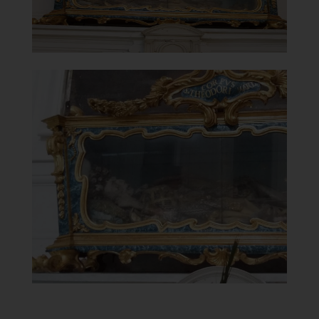
Chiesa di Maria Santissima del
Carmine
Corpo di San Teodoro Martire
]
Clicca per ingrandire
[