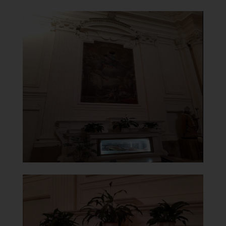
Chiesa di Maria Santissima del
Carmine
Madonna del Carmine di Giulio de Litiis
]
Clicca per ingrandire
[
Chiesa di Maria Santissima del
Carmine