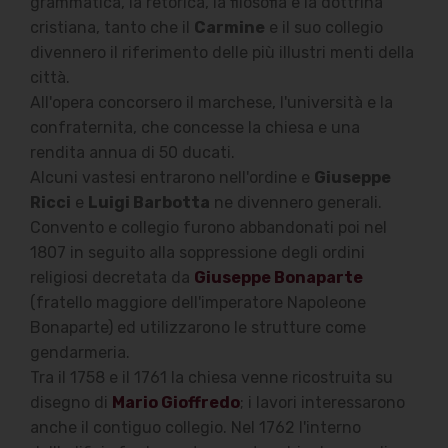
grammatica, la retorica, la filosofia e la dottrina
cristiana, tanto che il
Carmine
e il suo collegio
divennero il riferimento delle più illustri menti della
città.
All'opera concorsero il marchese, l'università e la
confraternita, che concesse la chiesa e una
rendita annua di 50 ducati.
Alcuni vastesi entrarono nell'ordine e
Giuseppe
Ricci
e
Luigi Barbotta
ne divennero generali.
Convento e collegio furono abbandonati poi nel
1807 in seguito alla soppressione degli ordini
religiosi decretata da
Giuseppe Bonaparte
(fratello maggiore dell'imperatore Napoleone
Bonaparte) ed utilizzarono le strutture come
gendarmeria.
Tra il 1758 e il 1761 la chiesa venne ricostruita su
disegno di
Mario Gioffredo
; i lavori interessarono
anche il contiguo collegio. Nel 1762 l'interno