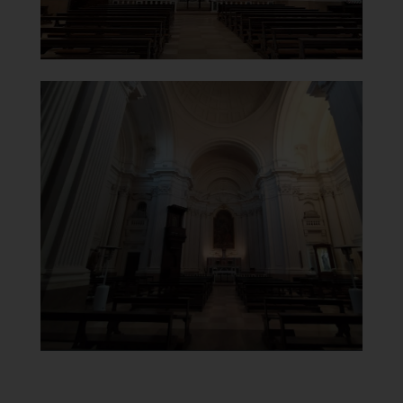
Chiesa di Maria Santissima del
Carmine
Navata principale
]
Clicca per ingrandire
[