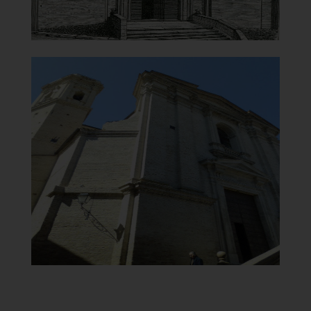
Chiesa di Maria Santissima del
Carmine
Vista lato sinistro
]
Clicca per ingrandire
[