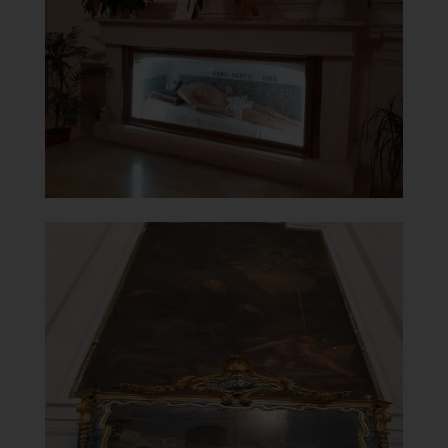
Cristo morto
]
Clicca per ingrandire
[
Chiesa di Maria Santissima del
Carmine
San Benedetto di Nicola Tiberi
]
Clicca per ingrandire
[