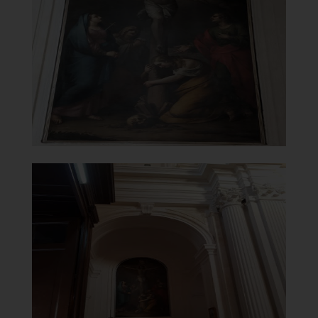
Pala d'altare laterale
]
Clicca per ingrandire
[
Chiesa di Maria Santissima del
Carmine
Altare laterale
]
Clicca per ingrandire
[