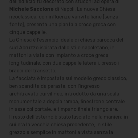
dell'edificio fu decorato con stucchi ad opera di
Michele Saccione
di Napoli. La nuova Chiesa
neoclassica, con influenze vanvitelliane [senza
fonte], presenta una pianta a croce greca con
cinque cappelle.
La Chiesa è l'esempio ideale di chiesa barocca del
sud Abruzzo ispirata dallo stile napoletano, in
mattoni a vista con impianto a croce greca
longitudinale, con due cappelle laterali, presso i
bracci del transetto.
La facciata è impostata sul modello greco classico,
ben scandita da paraste, con l'ingresso
architravato curvilineo, introdotto da una scala
monumentale a doppia rampa, finestrone centrale
in asse col portale, e timpano finale triangolare.
Il resto dell'esterno è stato lasciato nella maniera in
cui era la vecchia chiesa precedente, in stile
grezzo e semplice in mattoni a vista senza la