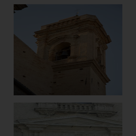
Chiesa di Maria Santissima del
Carmine
Torre campanaria
]
Clicca per ingrandire
[
Chiesa di Maria Santissima del
Carmine