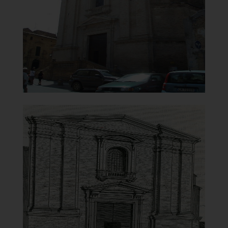
Vista lato destro
]
Clicca per ingrandire
[
Chiesa di Maria Santissima del
Carmine
Prospetto in una incisione
ottocentesca
]
Clicca per ingrandire
[