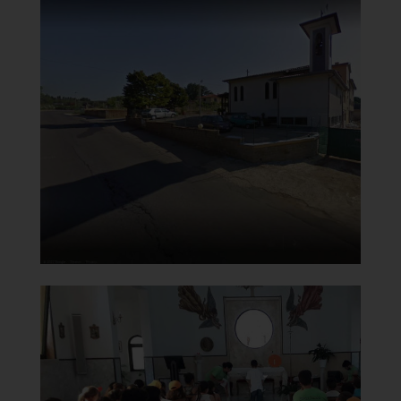
Chiesa di Santa Maria del
Carmine
Esterno destro e dietro
]
Clicca per ingrandire
[
Chiesa di Santa Maria del
Carmine
Interno