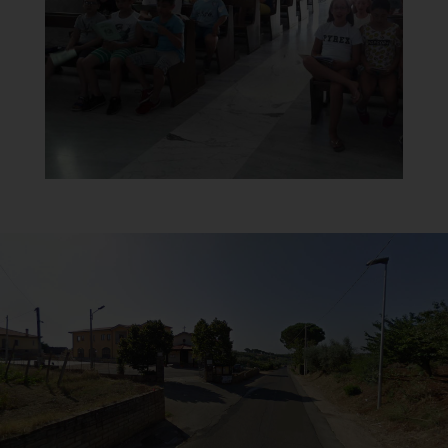
Controfacciata
]
Clicca per ingrandire
[