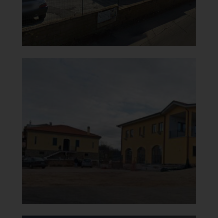
Chiesa di Santa Maria del
Carmine
Chiesa con nuovi locali
]
Clicca per ingrandire
[