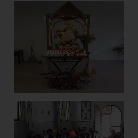
Chiesa di Santa Maria del
Carmine
Statua Madonna del Carmine
]
Clicca per ingrandire
[
Chiesa di Santa Maria del
Carmine