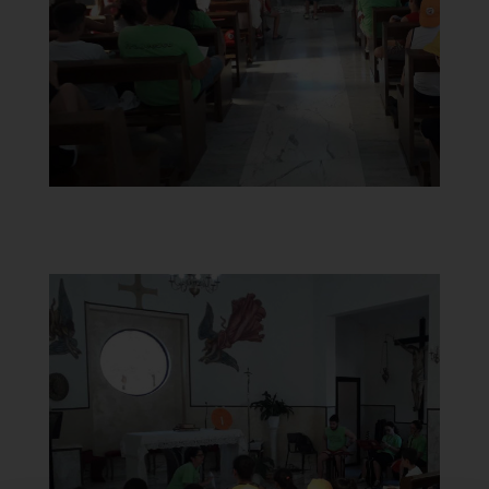
]
Clicca per ingrandire
[
Chiesa di Santa Maria del
Carmine
Aula con giovani