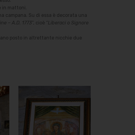
resso.
e in mattoni.
una campana. Su di essa è decorata una
ine – A.D. 1773
”, cioè “
Liberaci o Signore
ovano posto in altrettante nicchie due
Chiesa della
Madonna del
Carmine
Quadro Madonna del