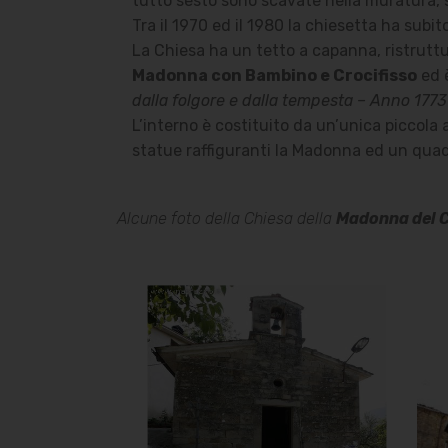
tutto sesto sono scavate nella muratura, si
Tra il 1970 ed il 1980 la chiesetta ha subi
La Chiesa ha un tetto a capanna, ristrutt
Madonna con Bambino e Crocifisso
ed è
dalla folgore e dalla tempesta – Anno 1773
L’interno è costituito da un’unica piccola 
statue raffiguranti la Madonna ed un quad
Alcune foto della Chiesa della
Madonna del 
Chiesa della
Madonna del
Carmine
Facciata