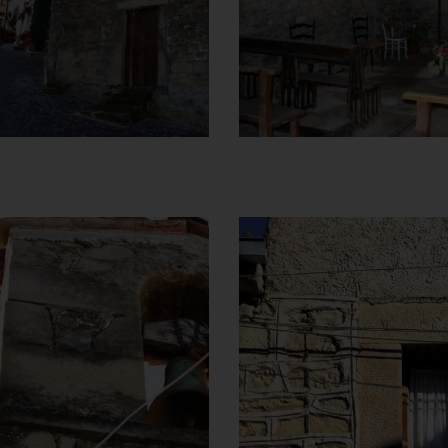
]
Clicca per ingrandire
[
]
Clicca per ingrandire
[
FChiesa della
Chiesa della
Madonna del
Madonna del
Carmine
Carmine
Campanile
Trave finestra
]
Clicca per ingrandire
[
]
Clicca per ingrandire
[