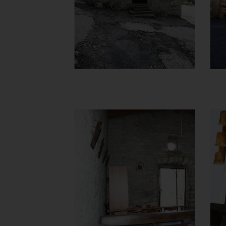
]
Clicca per ingrandire
[
Chiesa della
Madonna del
Carmine
Controfacciata
]
Clicca per ingrandire
[