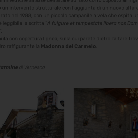
mmetriche all'asse dell'altare sul lato corto opposto all'ing
to un intervento strutturale con l'aggiunta di un nuovo altar
urato nel 1988, con un piccolo campanile a vela che ospita 
 leggibile la scritta “
A fulgure et tempestate libera nos Dom
”.
aula con copertura lignea, sulla cui parete dietro l’altare tr
ro raffigurante la
Madonna del Carmelo
.
Carmine
di Vernesca
Chiesa della
Chiesa della
Madonna del
Madonna del
Carmine
Carmine
Vista
Interno