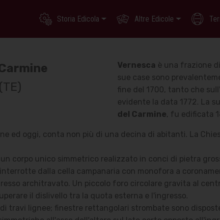
Storia Edicola
Altre Edicole
Ter
Vernesca
è una frazione d
 Carmine
sue case sono prevalentement
 (TE)
fine del 1700, tanto che sul
evidente la data 1772.
La su
del Carmine
, fu edificata 
e ed oggi, conta non più di una decina di abitanti. La Chiese
è un corpo unico simmetrico realizzato in conci di pietra gr
o interrotte dalla cella campanaria con monofora a coronam
gresso architravato. Un piccolo foro circolare gravita al centr
erare il dislivello tra la quota esterna e l'ingresso.
di travi lignee; finestre rettangolari strombate sono dispost