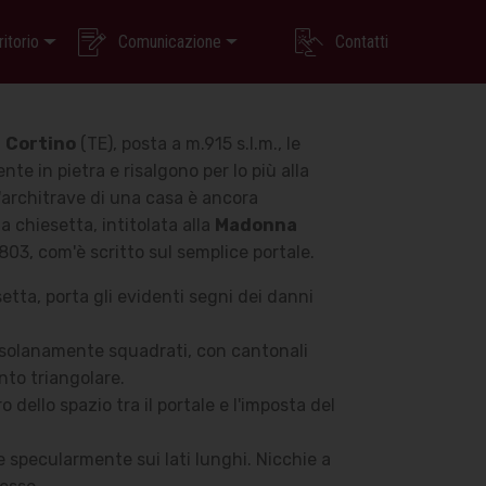
ritorio
Comunicazione
Contatti
i
Cortino
(TE), posta a m.915 s.l.m., le
e in pietra e risalgono per lo più alla
l'architrave di una casa è ancora
a chiesetta, intitolata alla
Madonna
1803, com'è scritto sul semplice portale.
tta, porta gli evidenti segni dei danni
ossolanamente squadrati, con cantonali
ento triangolare.
o dello spazio tra il portale e l'imposta del
e specularmente sui lati lunghi. Nicchie a