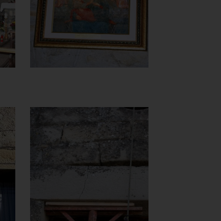
Carmine
]
Clicca per ingrandire
[
Chiesa della
Madonna del
Carmine
Trave portale
]
e
Clicca per ingrandir
[