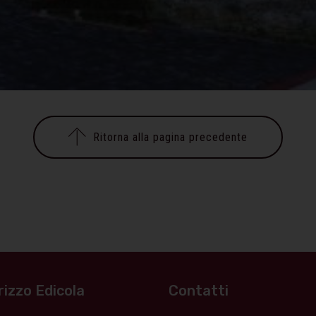
Ritorna alla pagina precedente
rizzo Edicola
Contatti