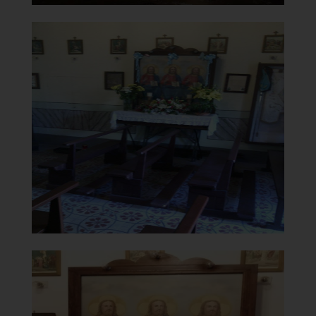
Chiesa della Madonna del
Carmine
Quadro SS Trinità
]
Clicca per ingrandire
[
Chiesa della Madonna del
Carmine