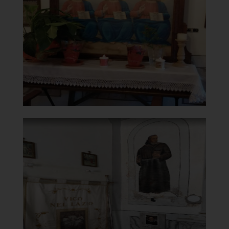
Particolare SS Trinità
]
Clicca per ingrandire
[
Chiesa della Madonna del
Carmine
Affresco di San Francesco
]
Clicca per ingrandire
[