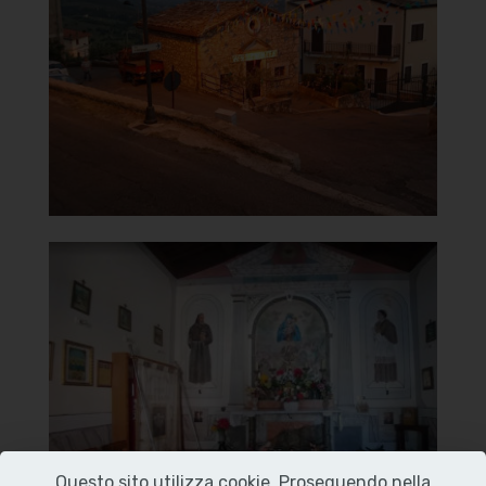
Vista panoramica in notturna
]
Clicca per ingrandire
[
Chiesa della Madonna del
Carmine
Interno
]
Clicca per ingrandire
[
Questo sito utilizza cookie. Proseguendo nella