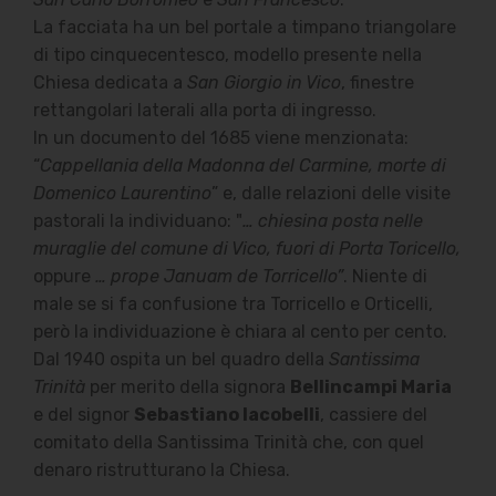
La facciata ha un bel portale a timpano triangolare
di tipo cinquecentesco, modello presente nella
Chiesa dedicata a
San Giorgio in Vico
, finestre
rettangolari laterali alla porta di ingresso.
In un documento del 1685 viene menzionata:
“
Cappellania della Madonna del Carmine, morte di
Domenico Laurentino
” e, dalle relazioni delle visite
pastorali la individuano: "
… chiesina posta nelle
muraglie del comune di Vico, fuori di Porta Toricello,
oppure
… prope Januam de Torricello”
. Niente di
male se si fa confusione tra Torricello e Orticelli,
però la individuazione è chiara al cento per cento.
Dal 1940 ospita un bel quadro della
Santissima
Trinità
per merito della signora
Bellincampi Maria
e del signor
Sebastiano Iacobelli
, cassiere del
comitato della Santissima Trinità che, con quel
denaro ristrutturano la Chiesa.