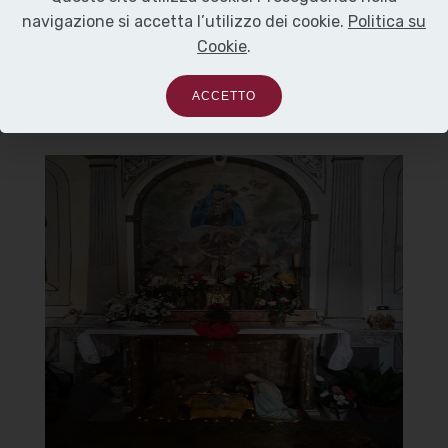
navigazione si accetta l’utilizzo dei cookie.
Politica su
Cookie
.
ACCETTO
Chiesa della Madonna del
Carmine
Altare con affresco
]
Clicca per ingrandire
[