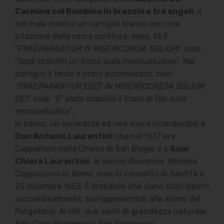
Carmine col Bambino in braccio e tre angeli
, il
centrale mostra un cartiglio bianco con una
citazione della sacra scrittura:
Isaia, 16,5
:
“
PRAEPARABITUR IN MISERICORDIA SOLIUM
”, cioè:
“
Sarà stabilito un trono sulla mansuetudine
”. Nel
cartiglio il testo è stato accomodato, così:
“
PRAEPARABITUR E[S]T IN MISER[ICOR]DIA SOLIUM
DEI
”, cioè: ”
E’ stato stabilito il trono di Dio sulla
mansuetudine
”.
In basso, un sacerdote ed una suora riconducibili a
Don Antonio Laurentini
che nel 1617 era
Cappellano nella Chiesa di San Biagio e a
Suor
Chiara Laurentini
, al secolo
Giovanna, Monaca
Cappuccina in Roma
, morì in concetto di Santità il
25 dicembre 1653. È probabile che siano stati dipinti
successivamente, sovrapponendoli alle anime del
Purgatorio. Ai lati, due santi di grandezza naturale:
San Carlo Borromeo
e
San Francesco
.