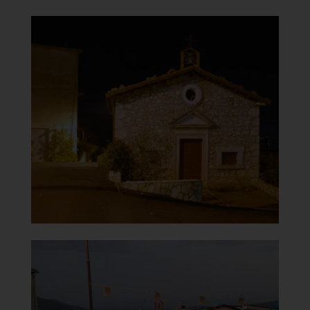
Chiesa della Madonna del
Carmine
Vista in notturna
]
Clicca per ingrandire
[
Chiesa della Madonna del
Carmine