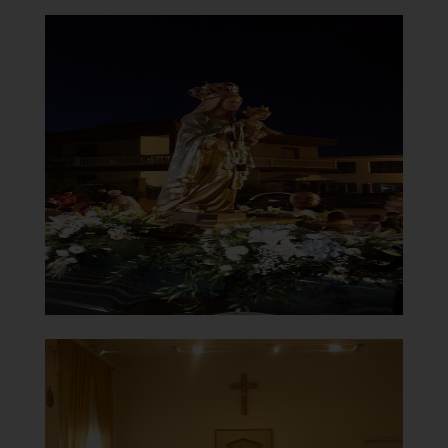
Chiesa Santa Maria del
Carmine
Statua in processione
]
Clicca per ingrandire
[
Chiesa Santa Maria del
Carmine