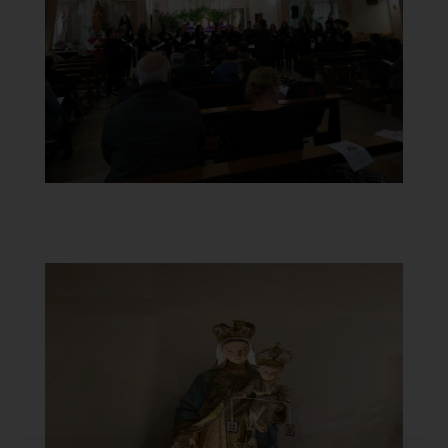
Celebrazione
]
Clicca per ingrandire
[
Chiesa Santa Maria del
Carmine
Statua Madonna del Carmine
]
Clicca per ingrandire
[