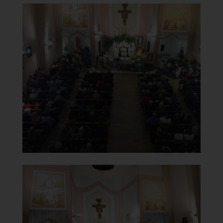
Chiesa Santa Maria del
Carmine
Celebrazione
]
Clicca per ingrandire
[
Chiesa Santa Maria del
Carmine