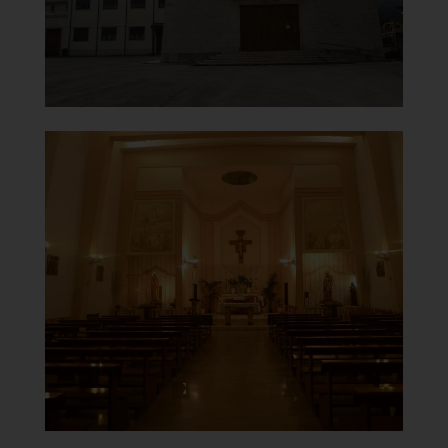
]
Clicca per ingrandire
[
Chiesa Santa Maria del
Carmine
Interno
]
Clicca per ingrandire
[