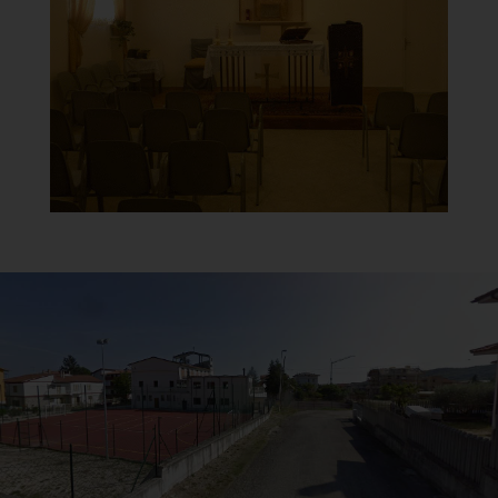
Cappella
]
Clicca per ingrandire
[