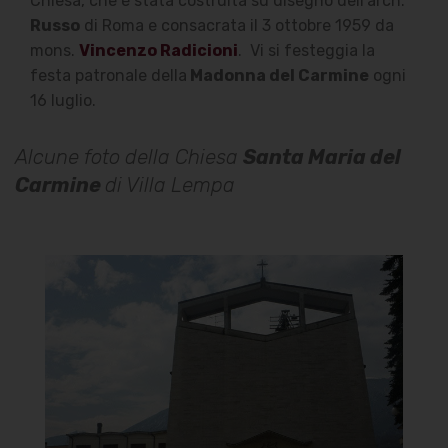
Chiesa, che è stata costruita su disegno dell'arch.
Russo
di Roma e consacrata il 3 ottobre 1959 da
mons.
Vincenzo Radicioni
.
Vi si festeggia la
festa patronale della
Madonna del Carmine
ogni
16 luglio.
Alcune foto della Chiesa
Santa Maria del
Carmine
di Villa Lempa
Chiesa Santa Maria del
Carmine
Facciata