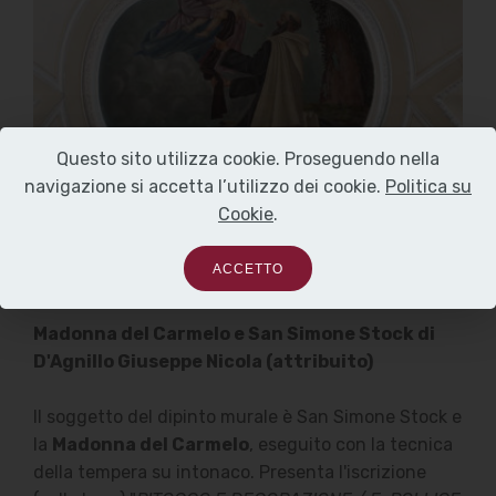
Questo sito utilizza cookie. Proseguendo nella
navigazione si accetta l’utilizzo dei cookie.
Politica su
Cookie
.
ACCETTO
Madonna del Carmelo e San Simone Stock di
D'Agnillo Giuseppe Nicola (attribuito)
Il soggetto del dipinto murale è San Simone Stock e
la
Madonna del Carmelo
, eseguito con la tecnica
della tempera su intonaco. Presenta l'iscrizione