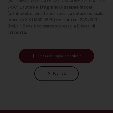
(sulla base) "
RITOCCO E DECORAZIONE / E. POLLICE
1930
". L'autore è
D'Agnillo Giuseppe Nicola
(attribuito), di ambito molisano. La datazione risale
al secolo XIX (1850-1899) e misura cm 240x200
(HxL). Il Bene è conservato presso la Diocesi di
Trivento
.
Torna alla pagina precedente
Pagina 2