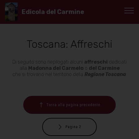
Edicola del Carmine
Toscana: Affreschi
Di seguito sono riepilogati alcuni
affreschi
dedicati
alla
Madonna del Carmelo
o
del Carmine
che si trovano nel territorio della
Regione Toscana
.
Torna alla pagina precedente
Pagina 2